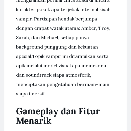
mengisahkan perihal cinta abadi di antara
karakter pokok apa terjebak internal kisah
vampir. Partisipan hendak berjumpa
dengan empat watak utama: Amber, Troy,
Sarah, dan Michael, setiap punya
background punggung dan kekuatan
spesial.Topik vampir ini ditampilkan serta
apik melalui model visual apa memesona
dan soundtrack siapa atmosferik,
menciptakan pengetahuan bermain-main
siapa imersif.
Gameplay dan Fitur
Menarik