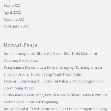
May 2022
April 2022
March 2022
February 2022
Recent Posts
Buruan Incip Link Alternatif Gacor Slot Hoki Malam Ini
Sebelum Kadaluarsa
Pengalaman Bermain dan Review Lengkap Tentang Ulasan
Divine Fortune Netent yang Wajib Kamu Tahu
Mencari Kemenangan Besar? Ini Rahasia Memilih Agen Slot
Gacor yang Tepat
Dunia Bawah Laut yang Penuh Koin: Mencari Harta Karun di
Mermaids Millions Microgaming
Bukan Sekadar Teori: Memahami Slot Online dengan Peluang