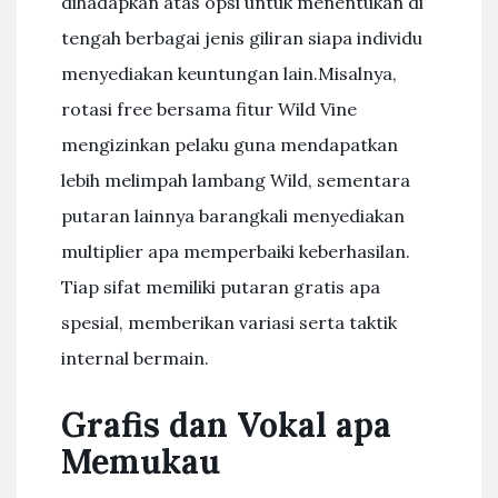
dihadapkan atas opsi untuk menentukan di
tengah berbagai jenis giliran siapa individu
menyediakan keuntungan lain.Misalnya,
rotasi free bersama fitur Wild Vine
mengizinkan pelaku guna mendapatkan
lebih melimpah lambang Wild, sementara
putaran lainnya barangkali menyediakan
multiplier apa memperbaiki keberhasilan.
Tiap sifat memiliki putaran gratis apa
spesial, memberikan variasi serta taktik
internal bermain.
Grafis dan Vokal apa
Memukau