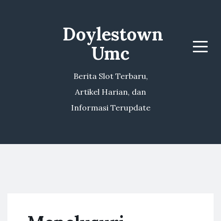
Doylestown
Umc
Menu
Berita Slot Terbaru,
Artikel Harian, dan
Informasi Terupdate