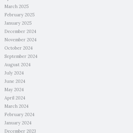
March 2025
February 2025
January 2025
December 2024
November 2024
October 2024
September 2024
August 2024
July 2024
June 2024
May 2024
April 2024
March 2024
February 2024
January 2024
December 2023