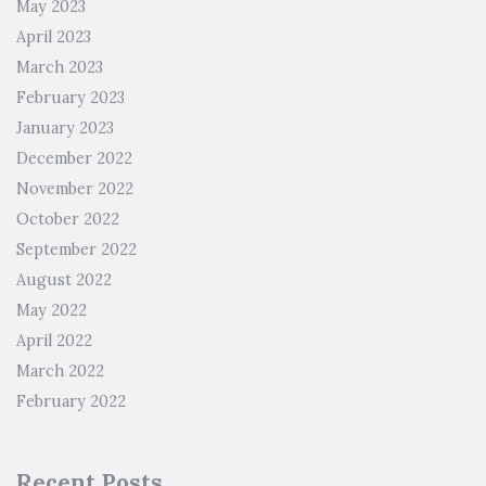
May 2023
April 2023
March 2023
February 2023
January 2023
December 2022
November 2022
October 2022
September 2022
August 2022
May 2022
April 2022
March 2022
February 2022
Recent Posts