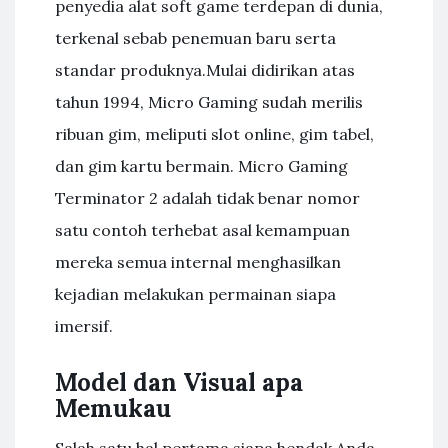
penyedia alat soft game terdepan di dunia,
terkenal sebab penemuan baru serta
standar produknya.Mulai didirikan atas
tahun 1994, Micro Gaming sudah merilis
ribuan gim, meliputi slot online, gim tabel,
dan gim kartu bermain. Micro Gaming
Terminator 2 adalah tidak benar nomor
satu contoh terhebat asal kemampuan
mereka semua internal menghasilkan
kejadian melakukan permainan siapa
imersif.
Model dan Visual apa
Memukau