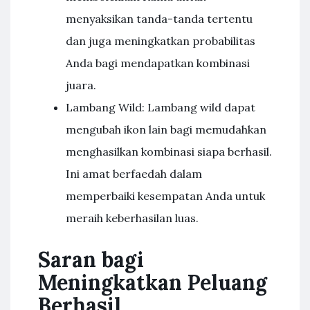
menyaksikan tanda-tanda tertentu
dan juga meningkatkan probabilitas
Anda bagi mendapatkan kombinasi
juara.
Lambang Wild: Lambang wild dapat
mengubah ikon lain bagi memudahkan
menghasilkan kombinasi siapa berhasil.
Ini amat berfaedah dalam
memperbaiki kesempatan Anda untuk
meraih keberhasilan luas.
Saran bagi
Meningkatkan Peluang
Berhasil