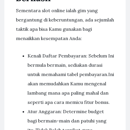
Sementara slot online ialah gim yang
bergantung di keberuntungan, ada sejumlah
taktik apa bisa Kamu gunakan bagi
menaikkan kesempatan Anda:
Kenali Daftar Pembayaran: Sebelum Ini
bermula bermain, sediakan durasi
untuk memahami tabel pembayaran.Ini
akan memudahkan Kamu mengenal
lambang mana apa paling mahal dan
seperti apa cara memicu fitur bonus.
Atur Anggaran: Determine budget
bagi bermain-main dan patuhi yang