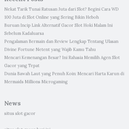
Nekat Tarik Tunai Ratusan Juta dari Slot? Begini Cara WD
100 Juta di Slot Online yang Sering Bikin Heboh
Buruan Incip Link Alternatif Gacor Slot Hoki Malam Ini
Sebelum Kadaluarsa
Pengalaman Bermain dan Review Lengkap Tentang Ulasan
Divine Fortune Netent yang Wajib Kamu Tahu
Mencari Kemenangan Besar? Ini Rahasia Memilih Agen Slot
Gacor yang Tepat
Dunia Bawah Laut yang Penuh Koin: Mencari Harta Karun di
Mermaids Millions Microgaming
News
situs slot gacor