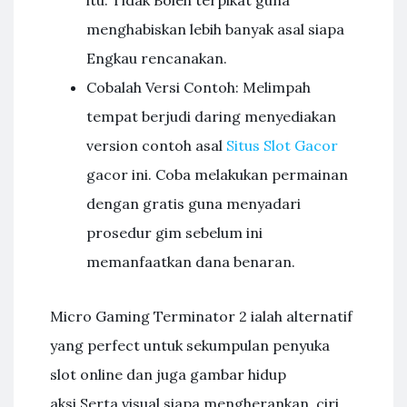
itu. Tidak Boleh terpikat guna
menghabiskan lebih banyak asal siapa
Engkau rencanakan.
Cobalah Versi Contoh: Melimpah
tempat berjudi daring menyediakan
version contoh asal
Situs Slot Gacor
gacor ini. Coba melakukan permainan
dengan gratis guna menyadari
prosedur gim sebelum ini
memanfaatkan dana benaran.
Micro Gaming Terminator 2 ialah alternatif
yang perfect untuk sekumpulan penyuka
slot online dan juga gambar hidup
aksi.Serta visual siapa mengherankan, ciri