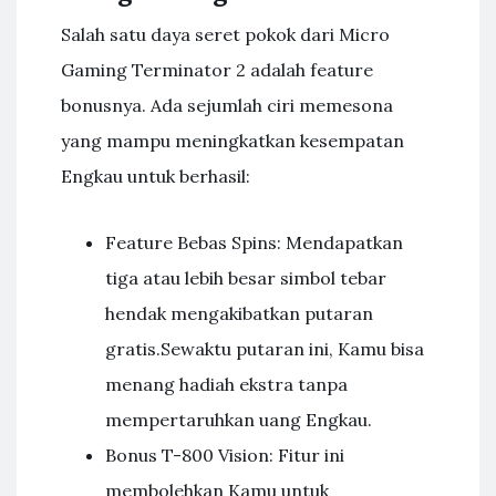
Salah satu daya seret pokok dari Micro
Gaming Terminator 2 adalah feature
bonusnya. Ada sejumlah ciri memesona
yang mampu meningkatkan kesempatan
Engkau untuk berhasil:
Feature Bebas Spins: Mendapatkan
tiga atau lebih besar simbol tebar
hendak mengakibatkan putaran
gratis.Sewaktu putaran ini, Kamu bisa
menang hadiah ekstra tanpa
mempertaruhkan uang Engkau.
Bonus T-800 Vision: Fitur ini
membolehkan Kamu untuk