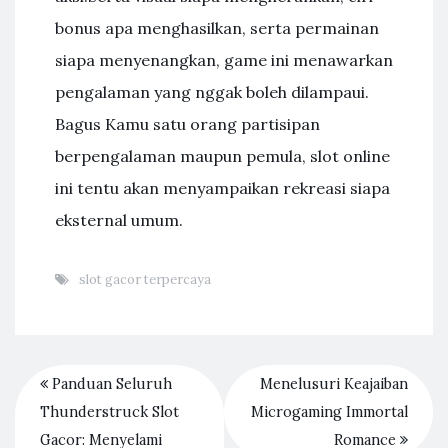
bonus apa menghasilkan, serta permainan
siapa menyenangkan, game ini menawarkan
pengalaman yang nggak boleh dilampaui.
Bagus Kamu satu orang partisipan
berpengalaman maupun pemula, slot online
ini tentu akan menyampaikan rekreasi siapa
eksternal umum.
slot gacor terpercaya
Panduan Seluruh
Menelusuri Keajaiban
Thunderstruck Slot
Microgaming Immortal
Gacor: Menyelami
Romance