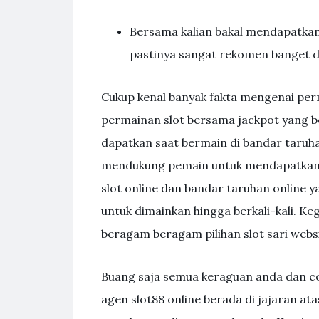
Bersama kalian bakal mendapatkan 
pastinya sangat rekomen banget d
Cukup kenal banyak fakta mengenai perm
permainan slot bersama jackpot yang 
dapatkan saat bermain di bandar taruha
mendukung pemain untuk mendapatkan i
slot online dan bandar taruhan online y
untuk dimainkan hingga berkali-kali. K
beragam beragam pilihan slot sari webs
Buang saja semua keraguan anda dan co
agen slot88 online berada di jajaran at