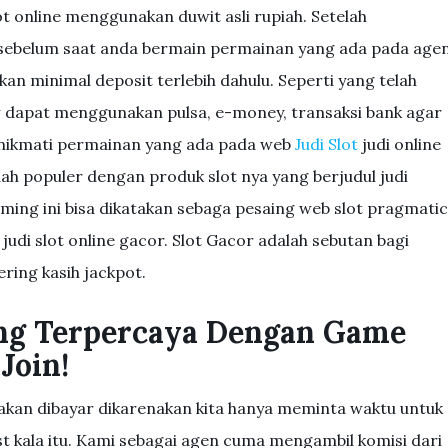
t online menggunakan duwit asli rupiah. Setelah
ebelum saat anda bermain permainan yang ada pada age
akan minimal deposit terlebih dahulu. Seperti yang telah
w dapat menggunakan pulsa, e-money, transaksi bank agar
kmati permainan yang ada pada web
Judi Slot
judi online
ah populer dengan produk slot nya yang berjudul judi
aming ini bisa dikatakan sebaga pesaing web slot pragmatic
judi slot online gacor. Slot Gacor adalah sebutan bagi
ring kasih jackpot.
ing Terpercaya Dengan Game
Join!
i akan dibayar dikarenakan kita hanya meminta waktu untuk
 kala itu. Kami sebagai agen cuma mengambil komisi dari