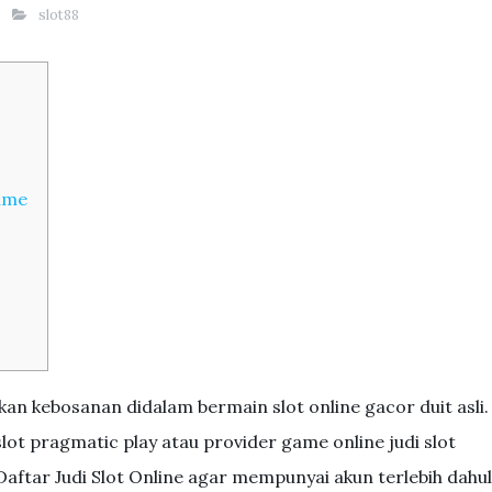
slot88
ame
an kebosanan didalam bermain slot online gacor duit asli.
ot pragmatic play atau provider game online judi slot
Daftar Judi Slot Online agar mempunyai akun terlebih dahul