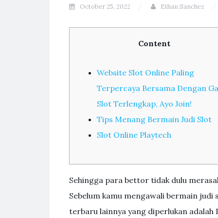
October 25, 2022
Ethan Sanchez
Content
Website Slot Online Paling
Terpercaya Bersama Dengan G
Slot Terlengkap, Ayo Join!
Tips Menang Bermain Judi Slot
Slot Online Playtech
Sehingga para bettor tidak dulu merasak
Sebelum kamu mengawali bermain judi sl
terbaru lainnya yang diperlukan adalah 