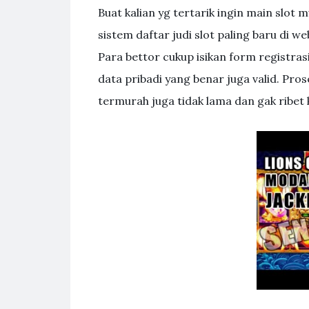
Buat kalian yg tertarik ingin main slo
sistem daftar judi slot paling baru di w
Para bettor cukup isikan form registras
data pribadi yang benar juga valid. Pros
termurah juga tidak lama dan gak ribet k