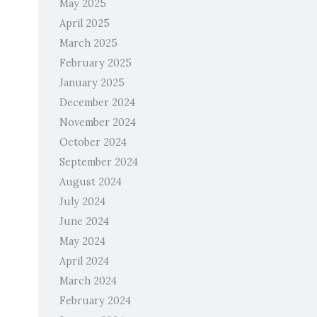
May 2025
April 2025
March 2025
February 2025
January 2025
December 2024
November 2024
October 2024
September 2024
August 2024
July 2024
June 2024
May 2024
April 2024
March 2024
February 2024