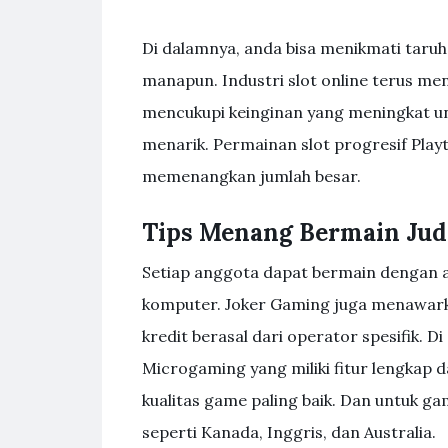
Di dalamnya, anda bisa menikmati taruh
manapun. Industri slot online terus m
mencukupi keinginan yang meningkat un
menarik. Permainan slot progresif Pla
memenangkan jumlah besar.
Tips Menang Bermain Judi
Setiap anggota dapat bermain dengan 
komputer. Joker Gaming juga menawark
kredit berasal dari operator spesifik. 
Microgaming yang miliki fitur lengkap da
kualitas game paling baik. Dan untuk g
seperti Kanada, Inggris, dan Australia.