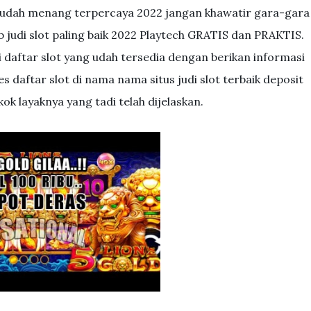
t mudah menang terpercaya 2022 jangan khawatir gara-gara
eb judi slot paling baik 2022 Playtech GRATIS dan PRAKTIS.
i daftar slot yang udah tersedia dengan berikan informasi
es daftar slot di nama nama situs judi slot terbaik deposit
ok layaknya yang tadi telah dijelaskan.