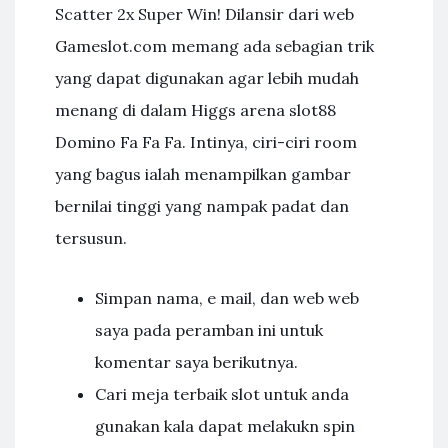
Scatter 2x Super Win! Dilansir dari web
Gameslot.com memang ada sebagian trik
yang dapat digunakan agar lebih mudah
menang di dalam Higgs arena slot88
Domino Fa Fa Fa. Intinya, ciri-ciri room
yang bagus ialah menampilkan gambar
bernilai tinggi yang nampak padat dan
tersusun.
Simpan nama, e mail, dan web web
saya pada peramban ini untuk
komentar saya berikutnya.
Cari meja terbaik slot untuk anda
gunakan kala dapat melakukn spin