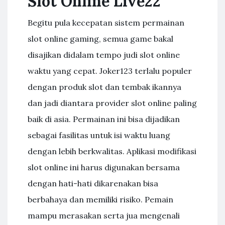
Slot Online Live22
Begitu pula kecepatan sistem permainan
slot online gaming, semua game bakal
disajikan didalam tempo judi slot online
waktu yang cepat. Joker123 terlalu populer
dengan produk slot dan tembak ikannya
dan jadi diantara provider slot online paling
baik di asia. Permainan ini bisa dijadikan
sebagai fasilitas untuk isi waktu luang
dengan lebih berkwalitas. Aplikasi modifikasi
slot online ini harus digunakan bersama
dengan hati-hati dikarenakan bisa
berbahaya dan memiliki risiko. Pemain
mampu merasakan serta jua mengenali