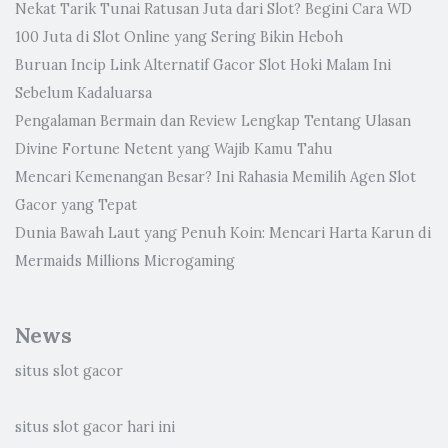
Nekat Tarik Tunai Ratusan Juta dari Slot? Begini Cara WD
100 Juta di Slot Online yang Sering Bikin Heboh
Buruan Incip Link Alternatif Gacor Slot Hoki Malam Ini
Sebelum Kadaluarsa
Pengalaman Bermain dan Review Lengkap Tentang Ulasan
Divine Fortune Netent yang Wajib Kamu Tahu
Mencari Kemenangan Besar? Ini Rahasia Memilih Agen Slot
Gacor yang Tepat
Dunia Bawah Laut yang Penuh Koin: Mencari Harta Karun di
Mermaids Millions Microgaming
News
situs slot gacor
situs slot gacor hari ini