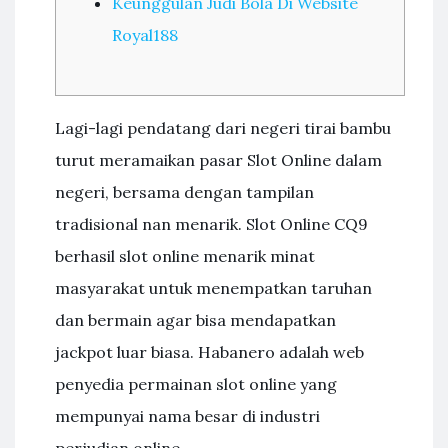
Keunggulan Judi Bola Di Website
Royal188
Lagi-lagi pendatang dari negeri tirai bambu
turut meramaikan pasar Slot Online dalam
negeri, bersama dengan tampilan
tradisional nan menarik. Slot Online CQ9
berhasil slot online menarik minat
masyarakat untuk menempatkan taruhan
dan bermain agar bisa mendapatkan
jackpot luar biasa. Habanero adalah web
penyedia permainan slot online yang
mempunyai nama besar di industri