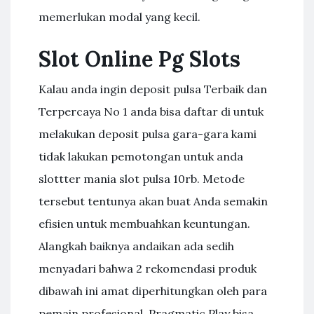
memerlukan modal yang kecil.
Slot Online Pg Slots
Kalau anda ingin deposit pulsa Terbaik dan
Terpercaya No 1 anda bisa daftar di untuk
melakukan deposit pulsa gara-gara kami
tidak lakukan pemotongan untuk anda
slottter mania slot pulsa 10rb. Metode
tersebut tentunya akan buat Anda semakin
efisien untuk membuahkan keuntungan.
Alangkah baiknya andaikan ada sedih
menyadari bahwa 2 rekomendasi produk
dibawah ini amat diperhitungkan oleh para
pemain profesional. Pragmatic Play bisa