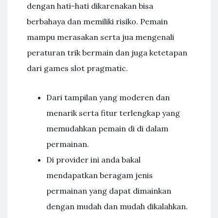
dengan hati-hati dikarenakan bisa
berbahaya dan memiliki risiko. Pemain
mampu merasakan serta jua mengenali
peraturan trik bermain dan juga ketetapan
dari games slot pragmatic.
Dari tampilan yang moderen dan
menarik serta fitur terlengkap yang
memudahkan pemain di di dalam
permainan.
Di provider ini anda bakal
mendapatkan beragam jenis
permainan yang dapat dimainkan
dengan mudah dan mudah dikalahkan.