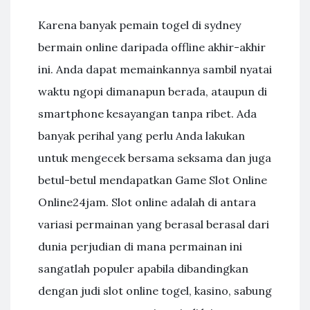
Karena banyak pemain togel di sydney
bermain online daripada offline akhir-akhir
ini. Anda dapat memainkannya sambil nyatai
waktu ngopi dimanapun berada, ataupun di
smartphone kesayangan tanpa ribet. Ada
banyak perihal yang perlu Anda lakukan
untuk mengecek bersama seksama dan juga
betul-betul mendapatkan Game Slot Online
Online24jam. Slot online adalah di antara
variasi permainan yang berasal berasal dari
dunia perjudian di mana permainan ini
sangatlah populer apabila dibandingkan
dengan judi slot online togel, kasino, sabung