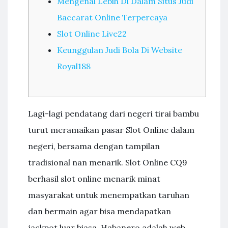
Mengenal Lebih Di Dalam Situs Judi
Baccarat Online Terpercaya
Slot Online Live22
Keunggulan Judi Bola Di Website
Royal188
Lagi-lagi pendatang dari negeri tirai bambu
turut meramaikan pasar Slot Online dalam
negeri, bersama dengan tampilan
tradisional nan menarik. Slot Online CQ9
berhasil slot online menarik minat
masyarakat untuk menempatkan taruhan
dan bermain agar bisa mendapatkan
jackpot luar biasa. Habanero adalah web