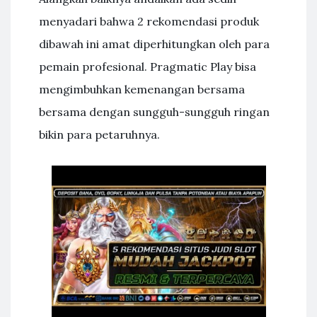
menyadari bahwa 2 rekomendasi produk
dibawah ini amat diperhitungkan oleh para
pemain profesional. Pragmatic Play bisa
mengimbuhkan kemenangan bersama
bersama dengan sungguh-sungguh ringan
bikin para petaruhnya.