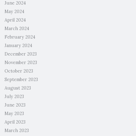
June 2024
May 2024
April 2024
March 2024
February 2024
January 2024
December 2023
November 2023
October 2023
September 2023
August 2023
July 2023
June 2023
May 2023
April 2023
March 2023