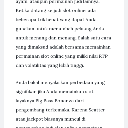
ayam, ataupun permainan judi lainnya.
Ketika datang ke judi slot online, ada
beberapa trik hebat yang dapat Anda
gunakan untuk menambah peluang Anda
untuk menang dan menang. Salah satu cara
yang dimaksud adalah bersama memainkan
permainan slot online yang miliki nilai RTP
dan volatilitas yang lebih tinggi.
Anda bakal menyaksikan perbedaan yang
signifikan jika Anda memainkan slot
layaknya Big Bass Bonanza dari
pengembang terkemuka. Karena Scatter
atau jackpot biasanya muncul di