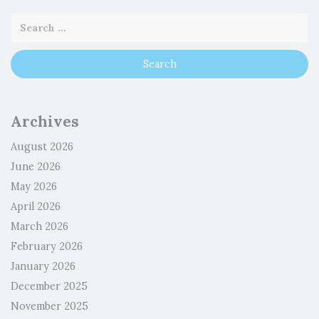
Archives
August 2026
June 2026
May 2026
April 2026
March 2026
February 2026
January 2026
December 2025
November 2025