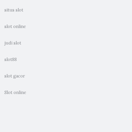
situs slot
slot online
judi slot
slot88
slot gacor
Slot online