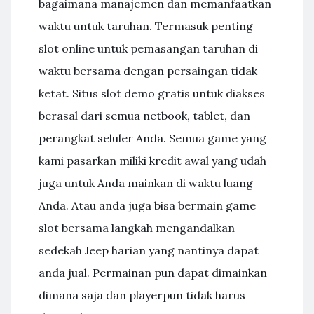
bagaimana manajemen dan memanfaatkan
waktu untuk taruhan. Termasuk penting
slot online untuk pemasangan taruhan di
waktu bersama dengan persaingan tidak
ketat. Situs slot demo gratis untuk diakses
berasal dari semua netbook, tablet, dan
perangkat seluler Anda. Semua game yang
kami pasarkan miliki kredit awal yang udah
juga untuk Anda mainkan di waktu luang
Anda. Atau anda juga bisa bermain game
slot bersama langkah mengandalkan
sedekah Jeep harian yang nantinya dapat
anda jual. Permainan pun dapat dimainkan
dimana saja dan playerpun tidak harus