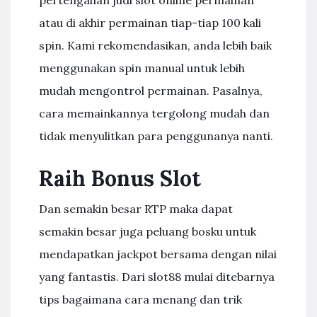
pertengahan judi slot online permainan
atau di akhir permainan tiap-tiap 100 kali
spin. Kami rekomendasikan, anda lebih baik
menggunakan spin manual untuk lebih
mudah mengontrol permainan. Pasalnya,
cara memainkannya tergolong mudah dan
tidak menyulitkan para penggunanya nanti.
Raih Bonus Slot
Dan semakin besar RTP maka dapat
semakin besar juga peluang bosku untuk
mendapatkan jackpot bersama dengan nilai
yang fantastis. Dari slot88 mulai ditebarnya
tips bagaimana cara menang dan trik