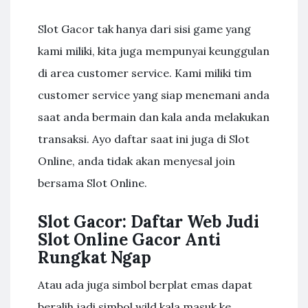
Slot Gacor tak hanya dari sisi game yang
kami miliki, kita juga mempunyai keunggulan
di area customer service. Kami miliki tim
customer service yang siap menemani anda
saat anda bermain dan kala anda melakukan
transaksi. Ayo daftar saat ini juga di Slot
Online, anda tidak akan menyesal join
bersama Slot Online.
Slot Gacor: Daftar Web Judi
Slot Online Gacor Anti
Rungkat Ngap
Atau ada juga simbol berplat emas dapat
beralih jadi simbol wild kala masuk ke