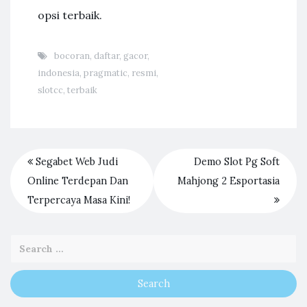
opsi terbaik.
bocoran
,
daftar
,
gacor
,
indonesia
,
pragmatic
,
resmi
,
slotcc
,
terbaik
Segabet Web Judi
Demo Slot Pg Soft
Online Terdepan Dan
Mahjong 2 Esportasia
Terpercaya Masa Kini!