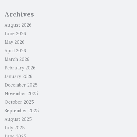
Archives
August 2026
June 2026
May 2026
April 2026
March 2026
February 2026
January 2026
December 2025
November 2025
October 2025
September 2025
August 2025
July 2025
June 2025