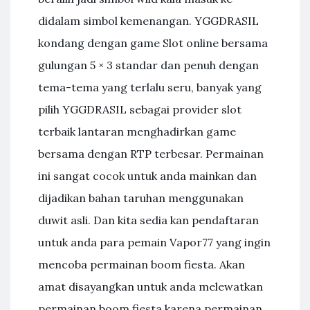
didalam simbol kemenangan. YGGDRASIL
kondang dengan game Slot online bersama
gulungan 5 × 3 standar dan penuh dengan
tema-tema yang terlalu seru, banyak yang
pilih YGGDRASIL sebagai provider slot
terbaik lantaran menghadirkan game
bersama dengan RTP terbesar. Permainan
ini sangat cocok untuk anda mainkan dan
dijadikan bahan taruhan menggunakan
duwit asli. Dan kita sedia kan pendaftaran
untuk anda para pemain Vapor77 yang ingin
mencoba permainan boom fiesta. Akan
amat disayangkan untuk anda melewatkan
permainan boom fiesta karena permainan