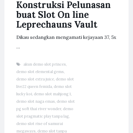
Konstruksi Pelunasan
buat Slot On line
Leprechauns Vault
Dikau sedangkan mengamati kejayaan 37, 5x
…
akun demo slot princes
,
demo slot elemental gems
,
demo slot extra juice
,
demo slot
live22 queen femida
,
demo slot
lucky koi
,
demo slot mahjong 1
,
demo slot naga emas
,
demo slot
pg soft thai river wonder
,
demo
slot pragmatic play tanpa lag
,
demo slot rise of samurai
megaways
,
demo slot tanpa