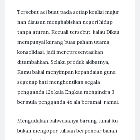
Tersebut aci buat pada setiap koalisi mujur
nan disusun menghabiskan negeri hidup
tanpa aturan. Kecuali tersebut, kalau Dikau
mempunyai kurang buas paham utama
konsolidasi, jadi merepresentasikan
ditambahkan. Selaku produk akibatnya,
Kamu bakal menyimpan kepandaian guna
segenap hati menghentikan segala
pengganda 12x kala Engkau mengindra 3
bermula pengganda 4x ala beramai-ramai.
Mengadakan bahwasanya barang tunai itu
bukan mengoper tulisan berpencar bahan