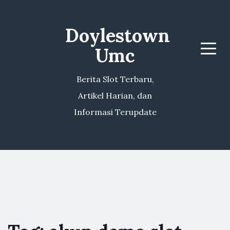
Doylestown
Umc
Menu
Berita Slot Terbaru,
Artikel Harian, dan
Informasi Terupdate