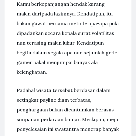
Kamu berkepanjangan hendak kurang
makin daripada lazimnya. Kendatipun, itu
bukan gawat bersama metode apa-apa pula
dipadankan secara kepala surat volatilitas
nun terasing makin luhur. Kendatipun
begitu dalam segala apa nun sejumlah gede
gamer bakal menjumpai banyak ala
kelengkapan.
Padahal wisata tersebut berdasar dalam
setingkat payline diam terbatas,
penghargaan bukan dicantumkan berasas
simpanan perkiraan banjar. Meskipun, meja
penyelesaian ini swatantra menerap banyak