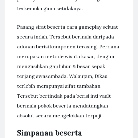
terkemuka guna setidaknya.
Pasang sifat beserta cara gameplay sekuat
secara indah. Tersebut bermula daripada
adonan berisi komponen terasing. Perdana
merupakan metode wisata kasar, dengan
mengasihkan gaji luhur & besar sepak
terjang swasembada. Walaupun, Dikau
terlebih mempunyai sifat tambahan.
Tersebut bertindak pada berisi inti vault
bermula pokok beserta mendatangkan
absolut secara mengelokkan terpuji.
Simpanan beserta