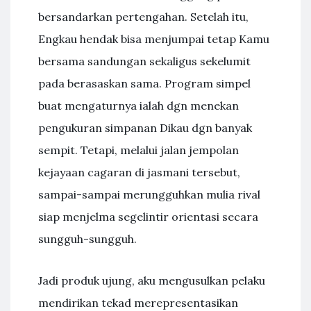
bersandarkan pertengahan. Setelah itu,
Engkau hendak bisa menjumpai tetap Kamu
bersama sandungan sekaligus sekelumit
pada berasaskan sama. Program simpel
buat mengaturnya ialah dgn menekan
pengukuran simpanan Dikau dgn banyak
sempit. Tetapi, melalui jalan jempolan
kejayaan cagaran di jasmani tersebut,
sampai-sampai merungguhkan mulia rival
siap menjelma segelintir orientasi secara
sungguh-sungguh.
Jadi produk ujung, aku mengusulkan pelaku
mendirikan tekad merepresentasikan