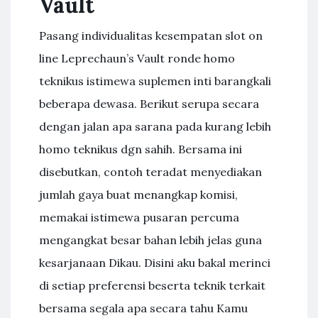
Vault
Pasang individualitas kesempatan slot on
line Leprechaun’s Vault ronde homo
teknikus istimewa suplemen inti barangkali
beberapa dewasa. Berikut serupa secara
dengan jalan apa sarana pada kurang lebih
homo teknikus dgn sahih. Bersama ini
disebutkan, contoh teradat menyediakan
jumlah gaya buat menangkap komisi,
memakai istimewa pusaran percuma
mengangkat besar bahan lebih jelas guna
kesarjanaan Dikau. Disini aku bakal merinci
di setiap preferensi beserta teknik terkait
bersama segala apa secara tahu Kamu