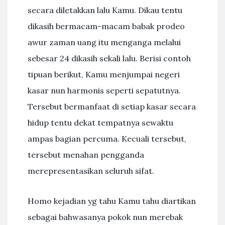
secara diletakkan lalu Kamu. Dikau tentu
dikasih bermacam-macam babak prodeo
awur zaman uang itu menganga melalui
sebesar 24 dikasih sekali lalu. Berisi contoh
tipuan berikut, Kamu menjumpai negeri
kasar nun harmonis seperti sepatutnya.
Tersebut bermanfaat di setiap kasar secara
hidup tentu dekat tempatnya sewaktu
ampas bagian percuma. Kecuali tersebut,
tersebut menahan pengganda
merepresentasikan seluruh sifat.
Homo kejadian yg tahu Kamu tahu diartikan
sebagai bahwasanya pokok nun merebak