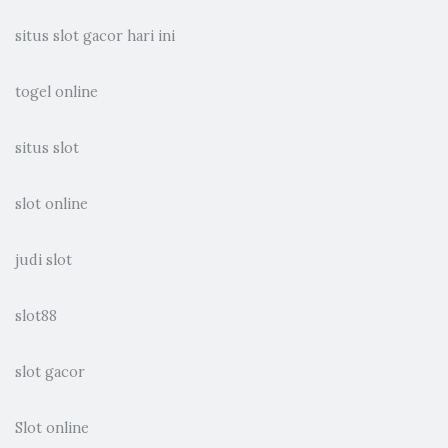
situs slot gacor hari ini
togel online
situs slot
slot online
judi slot
slot88
slot gacor
Slot online