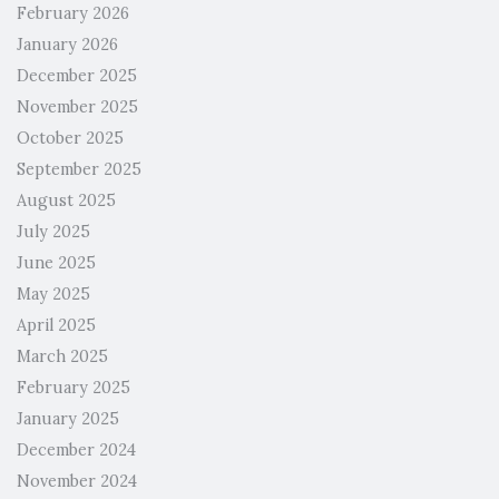
February 2026
January 2026
December 2025
November 2025
October 2025
September 2025
August 2025
July 2025
June 2025
May 2025
April 2025
March 2025
February 2025
January 2025
December 2024
November 2024