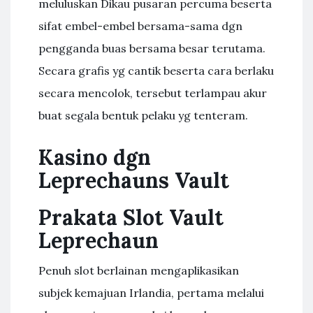
meluluskan Dikau pusaran percuma beserta
sifat embel-embel bersama-sama dgn
pengganda buas bersama besar terutama.
Secara grafis yg cantik beserta cara berlaku
secara mencolok, tersebut terlampau akur
buat segala bentuk pelaku yg tenteram.
Kasino dgn
Leprechauns Vault
Prakata Slot Vault
Leprechaun
Penuh slot berlainan mengaplikasikan
subjek kemajuan Irlandia, pertama melalui