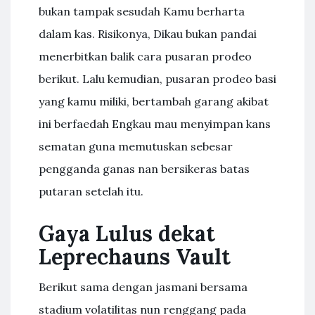
bukan tampak sesudah Kamu berharta
dalam kas. Risikonya, Dikau bukan pandai
menerbitkan balik cara pusaran prodeo
berikut. Lalu kemudian, pusaran prodeo basi
yang kamu miliki, bertambah garang akibat
ini berfaedah Engkau mau menyimpan kans
sematan guna memutuskan sebesar
pengganda ganas nan bersikeras batas
putaran setelah itu.
Gaya Lulus dekat
Leprechauns Vault
Berikut sama dengan jasmani bersama
stadium volatilitas nun renggang pada