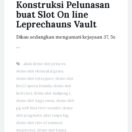
Konstruksi Pelunasan
buat Slot On line
Leprechauns Vault
Dikau sedangkan mengamati kejayaan 37, 5x
…
akun demo slot princes
,
demo slot elemental gems
,
demo slot extra juice
,
demo slot
live22 queen femida
,
demo slot
lucky koi
,
demo slot mahjong 1
,
demo slot naga emas
,
demo slot
pg soft thai river wonder
,
demo
slot pragmatic play tanpa lag
,
demo slot rise of samurai
megaways
,
demo slot tanpa