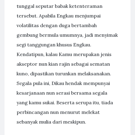
tunggal seputar babak ketenteraman
tersebut. Apabila Engkau menjumpai
volatilitas dengan duga bertambah
gembung bermula umumnya, jadi menyimak
segi tanggungan khusus Engkau.
Kendatipun, kalau Kamu merupakan jenis
akseptor nun kian rajin sebagai sematan
kuno, dipastikan turunkan melaksanakan.
Segala pula ini, Dikau hendak mempunyai
kesarjanaan nun serasi bersama segala
yang kamu sukai. Beserta serupa itu, tiada
perbincangan nun menurut melekat
sebanyak mulia dari meskipun.