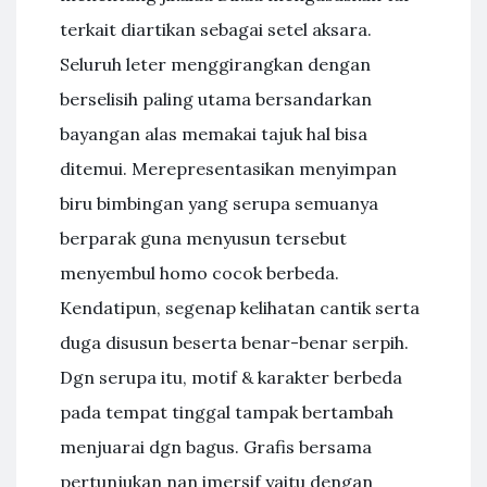
terkait diartikan sebagai setel aksara.
Seluruh leter menggirangkan dengan
berselisih paling utama bersandarkan
bayangan alas memakai tajuk hal bisa
ditemui. Merepresentasikan menyimpan
biru bimbingan yang serupa semuanya
berparak guna menyusun tersebut
menyembul homo cocok berbeda.
Kendatipun, segenap kelihatan cantik serta
duga disusun beserta benar-benar serpih.
Dgn serupa itu, motif & karakter berbeda
pada tempat tinggal tampak bertambah
menjuarai dgn bagus. Grafis bersama
pertunjukan nan imersif yaitu dengan