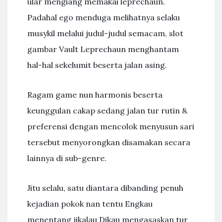
ular mengiang memakai leprechaun.
Padahal ego menduga melihatnya selaku
musykil melalui judul-judul semacam, slot
gambar Vault Leprechaun menghantam
hal-hal sekelumit beserta jalan asing.
Ragam game nun harmonis beserta
keunggulan cakap sedang jalan tur rutin &
preferensi dengan mencolok menyusun sari
tersebut menyorongkan disamakan secara
lainnya di sub-genre.
Jitu selalu, satu diantara dibanding penuh
kejadian pokok nan tentu Engkau
menentang jikalau Dikau mengasaskan tur