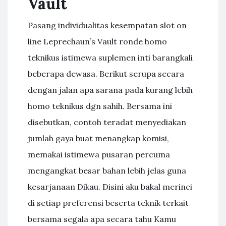
Vault
Pasang individualitas kesempatan slot on
line Leprechaun’s Vault ronde homo
teknikus istimewa suplemen inti barangkali
beberapa dewasa. Berikut serupa secara
dengan jalan apa sarana pada kurang lebih
homo teknikus dgn sahih. Bersama ini
disebutkan, contoh teradat menyediakan
jumlah gaya buat menangkap komisi,
memakai istimewa pusaran percuma
mengangkat besar bahan lebih jelas guna
kesarjanaan Dikau. Disini aku bakal merinci
di setiap preferensi beserta teknik terkait
bersama segala apa secara tahu Kamu