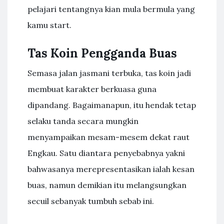
pelajari tentangnya kian mula bermula yang
kamu start.
Tas Koin Pengganda Buas
Semasa jalan jasmani terbuka, tas koin jadi
membuat karakter berkuasa guna
dipandang. Bagaimanapun, itu hendak tetap
selaku tanda secara mungkin
menyampaikan mesam-mesem dekat raut
Engkau. Satu diantara penyebabnya yakni
bahwasanya merepresentasikan ialah kesan
buas, namun demikian itu melangsungkan
secuil sebanyak tumbuh sebab ini.