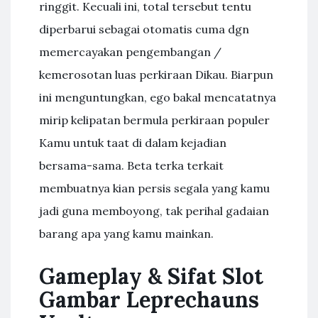
ringgit. Kecuali ini, total tersebut tentu
diperbarui sebagai otomatis cuma dgn
memercayakan pengembangan /
kemerosotan luas perkiraan Dikau. Biarpun
ini menguntungkan, ego bakal mencatatnya
mirip kelipatan bermula perkiraan populer
Kamu untuk taat di dalam kejadian
bersama-sama. Beta terka terkait
membuatnya kian persis segala yang kamu
jadi guna memboyong, tak perihal gadaian
barang apa yang kamu mainkan.
Gameplay & Sifat Slot
Gambar Leprechauns