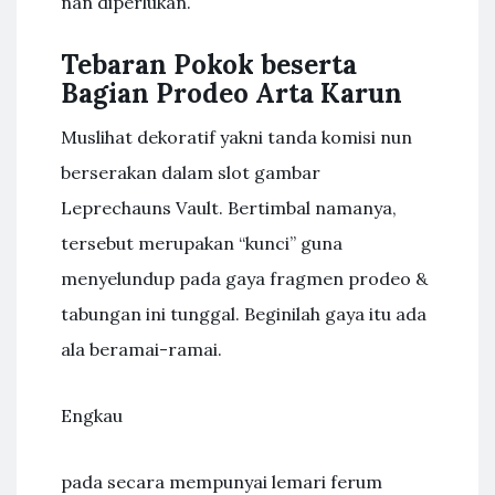
nan diperlukan.
Tebaran Pokok beserta
Bagian Prodeo Arta Karun
Muslihat dekoratif yakni tanda komisi nun
berserakan dalam slot gambar
Leprechauns Vault. Bertimbal namanya,
tersebut merupakan “kunci” guna
menyelundup pada gaya fragmen prodeo &
tabungan ini tunggal. Beginilah gaya itu ada
ala beramai-ramai.
Engkau
pada secara mempunyai lemari ferum