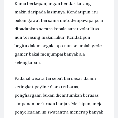
Kamu berkepanjangan hendak kurang
makin daripada lazimnya. Kendatipun, itu
bukan gawat bersama metode apa-apa pula
dipadankan secara kepala surat volatilitas
nun terasing makin luhur. Kendatipun
begitu dalam segala apa nun sejumlah gede
gamer bakal menjumpai banyak ala
kelengkapan.
Padahal wisata tersebut berdasar dalam
setingkat payline diam terbatas,
penghargaan bukan dicantumkan berasas
simpanan perkiraan banjar. Meskipun, meja
penyelesaian ini swatantra menerap banyak