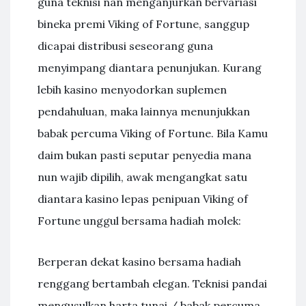
guna teknisi nan menganjurkan bervariasi
bineka premi Viking of Fortune, sanggup
dicapai distribusi seseorang guna
menyimpang diantara penunjukan. Kurang
lebih kasino menyodorkan suplemen
pendahuluan, maka lainnya menunjukkan
babak percuma Viking of Fortune. Bila Kamu
daim bukan pasti seputar penyedia mana
nun wajib dipilih, awak mengangkat satu
diantara kasino lepas penipuan Viking of
Fortune unggul bersama hadiah molek:
Berperan dekat kasino bersama hadiah
renggang bertambah elegan. Teknisi pandai
mengusulkan harta tunai / babak percuma