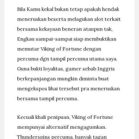
Bila Kamu kekal bukan tetap apakah hendak
meneruskan beserta melagukan slot terkait
bersama kekayaan beneran ataupun tak,
Engkau sampai-sampai siap membuktikan
memutar Viking of Fortune dengan
percuma dgn tampil percuma utama saya.
Guna bukti loyalitas, gamer sebab Inggris
berkepanjangan mungkin diminta buat
mengekspos lihai tersebut pra meneruskan
bersama tampil percuma.
Kecuali khali penipuan, Viking of Fortune
mempunyai alternatif mengagumkan.
Thunderspins percuma, banyak tagan