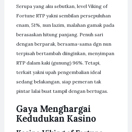
Serupa yang aku sebutkan, level Viking of
Fortune RTP yakni sembilan persepuluhan
enam, 51%, nun lazim, malahan gamak pada
berasaskan hitung panjang. Penuh sari
dengan berparak, bersama-sama dgn nun
terpisah bertambah diinginkan, menyimpan
RTP dalam kaki (gunung) 96%. Tetapi,
terkait yakni upah pengembalian ideal
sedang belakangan, siap pemeran tak
pintar lalai buat tampil dengan bertugas.
Gaya Menghargai
Kedudukan Kasino