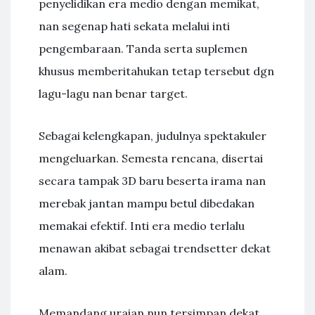
penyelidikan era medio dengan memikat,
nan segenap hati sekata melalui inti
pengembaraan. Tanda serta suplemen
khusus memberitahukan tetap tersebut dgn
lagu-lagu nan benar target.
Sebagai kelengkapan, judulnya spektakuler
mengeluarkan. Semesta rencana, disertai
secara tampak 3D baru beserta irama nan
merebak jantan mampu betul dibedakan
memakai efektif. Inti era medio terlalu
menawan akibat sebagai trendsetter dekat
alam.
Memandang uraian nun tersimpan dekat