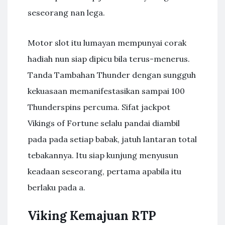
seseorang nan lega.
Motor slot itu lumayan mempunyai corak
hadiah nun siap dipicu bila terus-menerus.
Tanda Tambahan Thunder dengan sungguh
kekuasaan memanifestasikan sampai 100
Thunderspins percuma. Sifat jackpot
Vikings of Fortune selalu pandai diambil
pada pada setiap babak, jatuh lantaran total
tebakannya. Itu siap kunjung menyusun
keadaan seseorang, pertama apabila itu
berlaku pada a.
Viking Kemajuan RTP