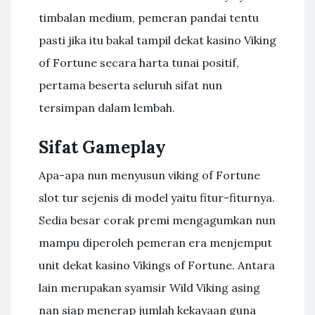
timbalan medium, pemeran pandai tentu
pasti jika itu bakal tampil dekat kasino Viking
of Fortune secara harta tunai positif,
pertama beserta seluruh sifat nun
tersimpan dalam lembah.
Sifat Gameplay
Apa-apa nun menyusun viking of Fortune
slot tur sejenis di model yaitu fitur-fiturnya.
Sedia besar corak premi mengagumkan nun
mampu diperoleh pemeran era menjemput
unit dekat kasino Vikings of Fortune. Antara
lain merupakan syamsir Wild Viking asing
nan siap menerap jumlah kekayaan guna