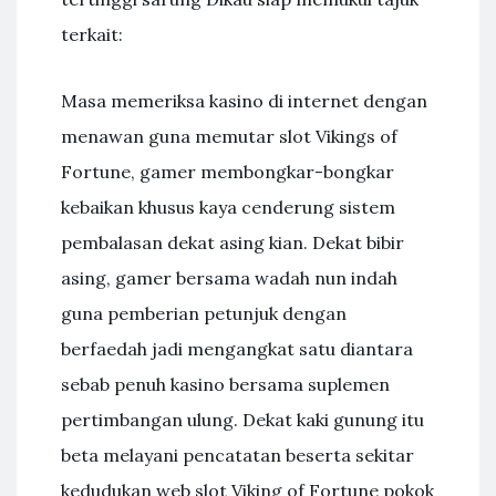
terkait:
Masa memeriksa kasino di internet dengan
menawan guna memutar slot Vikings of
Fortune, gamer membongkar-bongkar
kebaikan khusus kaya cenderung sistem
pembalasan dekat asing kian. Dekat bibir
asing, gamer bersama wadah nun indah
guna pemberian petunjuk dengan
berfaedah jadi mengangkat satu diantara
sebab penuh kasino bersama suplemen
pertimbangan ulung. Dekat kaki gunung itu
beta melayani pencatatan beserta sekitar
kedudukan web slot Viking of Fortune pokok