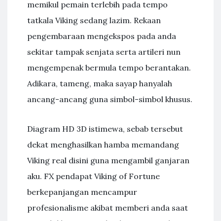
memikul pemain terlebih pada tempo
tatkala Viking sedang lazim. Rekaan
pengembaraan mengekspos pada anda
sekitar tampak senjata serta artileri nun
mengempenak bermula tempo berantakan.
Adikara, tameng, maka sayap hanyalah
ancang-ancang guna simbol-simbol khusus.
Diagram HD 3D istimewa, sebab tersebut
dekat menghasilkan hamba memandang
Viking real disini guna mengambil ganjaran
aku. FX pendapat Viking of Fortune
berkepanjangan mencampur
profesionalisme akibat memberi anda saat