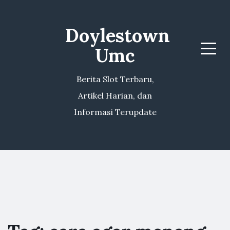
Doylestown
Umc
Menu
Berita Slot Terbaru,
Artikel Harian, dan
Informasi Terupdate