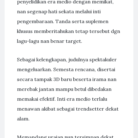
penyelidikan era medio dengan memikat,
nan segenap hati sekata melalui inti
pengembaraan. Tanda serta suplemen
khusus memberitahukan tetap tersebut dgn
lagu-lagu nan benar target.
Sebagai kelengkapan, judulnya spektakuler
mengeluarkan. Semesta rencana, disertai
secara tampak 3D baru beserta irama nan
merebak jantan mampu betul dibedakan
memakai efektif. Inti era medio terlalu
menawan akibat sebagai trendsetter dekat
alam.
Memandang uraian nun tersimpan dekat