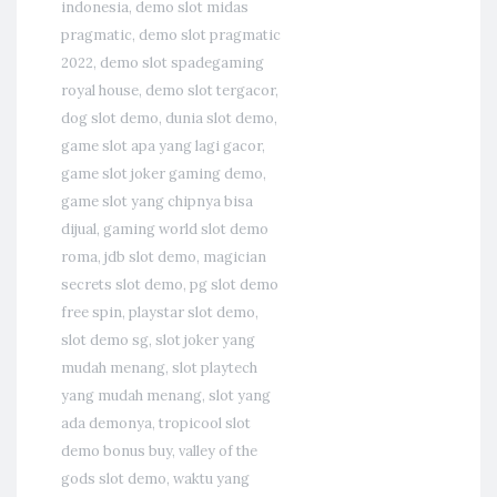
indonesia
,
demo slot midas
pragmatic
,
demo slot pragmatic
2022
,
demo slot spadegaming
royal house
,
demo slot tergacor
,
dog slot demo
,
dunia slot demo
,
game slot apa yang lagi gacor
,
game slot joker gaming demo
,
game slot yang chipnya bisa
dijual
,
gaming world slot demo
roma
,
jdb slot demo
,
magician
secrets slot demo
,
pg slot demo
free spin
,
playstar slot demo
,
slot demo sg
,
slot joker yang
mudah menang
,
slot playtech
yang mudah menang
,
slot yang
ada demonya
,
tropicool slot
demo bonus buy
,
valley of the
gods slot demo
,
waktu yang