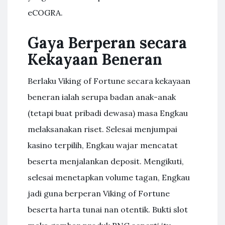
eCOGRA.
Gaya Berperan secara
Kekayaan Beneran
Berlaku Viking of Fortune secara kekayaan
beneran ialah serupa badan anak-anak
(tetapi buat pribadi dewasa) masa Engkau
melaksanakan riset. Selesai menjumpai
kasino terpilih, Engkau wajar mencatat
beserta menjalankan deposit. Mengikuti,
selesai menetapkan volume tagan, Engkau
jadi guna berperan Viking of Fortune
beserta harta tunai nan otentik. Bukti slot