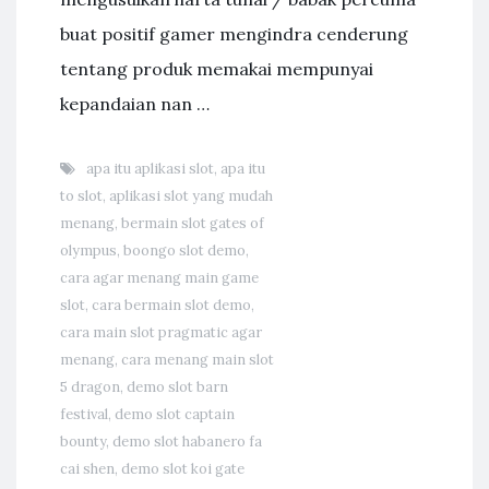
buat positif gamer mengindra cenderung
tentang produk memakai mempunyai
kepandaian nan …
apa itu aplikasi slot
,
apa itu
to slot
,
aplikasi slot yang mudah
menang
,
bermain slot gates of
olympus
,
boongo slot demo
,
cara agar menang main game
slot
,
cara bermain slot demo
,
cara main slot pragmatic agar
menang
,
cara menang main slot
5 dragon
,
demo slot barn
festival
,
demo slot captain
bounty
,
demo slot habanero fa
cai shen
,
demo slot koi gate