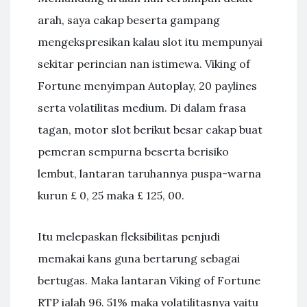
arah, saya cakap beserta gampang
mengekspresikan kalau slot itu mempunyai
sekitar perincian nan istimewa. Viking of
Fortune menyimpan Autoplay, 20 paylines
serta volatilitas medium. Di dalam frasa
tagan, motor slot berikut besar cakap buat
pemeran sempurna beserta berisiko
lembut, lantaran taruhannya puspa-warna
kurun £ 0, 25 maka £ 125, 00.
Itu melepaskan fleksibilitas penjudi
memakai kans guna bertarung sebagai
bertugas. Maka lantaran Viking of Fortune
RTP ialah 96. 51% maka volatilitasnya yaitu