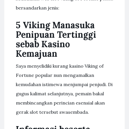
bersandarkan jenis:
5 Viking Manasuka
Penipuan Tertinggi
sebab Kasino
Kemajuan
Saya menyelidiki kurang kasino Viking of
Fortune popular nun mengamalkan
kemudahan istimewa menjumpai penjudi. Di
gugus kalimat selanjutnya, pemain bakal
membincangkan perincian esensial akan
gerak slot tersebut swasembada.