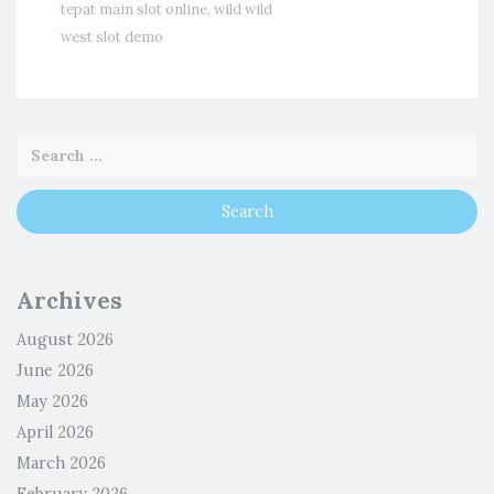
tepat main slot online
,
wild wild
west slot demo
Archives
August 2026
June 2026
May 2026
April 2026
March 2026