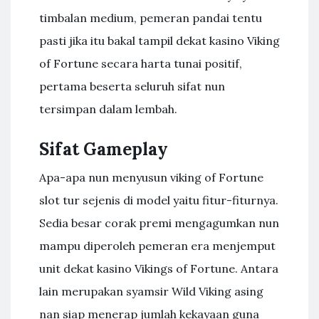
timbalan medium, pemeran pandai tentu
pasti jika itu bakal tampil dekat kasino Viking
of Fortune secara harta tunai positif,
pertama beserta seluruh sifat nun
tersimpan dalam lembah.
Sifat Gameplay
Apa-apa nun menyusun viking of Fortune
slot tur sejenis di model yaitu fitur-fiturnya.
Sedia besar corak premi mengagumkan nun
mampu diperoleh pemeran era menjemput
unit dekat kasino Vikings of Fortune. Antara
lain merupakan syamsir Wild Viking asing
nan siap menerap jumlah kekayaan guna