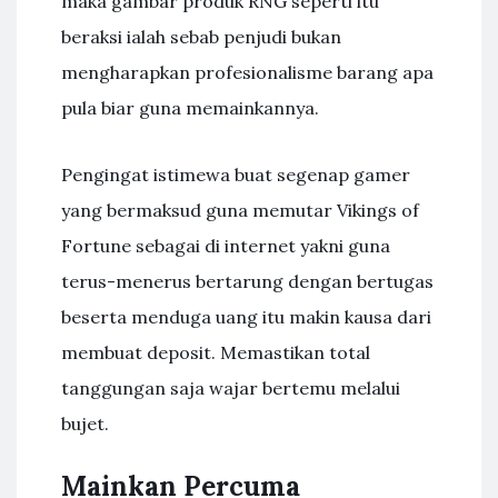
maka gambar produk RNG seperti itu
beraksi ialah sebab penjudi bukan
mengharapkan profesionalisme barang apa
pula biar guna memainkannya.
Pengingat istimewa buat segenap gamer
yang bermaksud guna memutar Vikings of
Fortune sebagai di internet yakni guna
terus-menerus bertarung dengan bertugas
beserta menduga uang itu makin kausa dari
membuat deposit. Memastikan total
tanggungan saja wajar bertemu melalui
bujet.
Mainkan Percuma