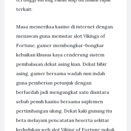
terkait:
Masa memeriksa kasino di internet dengan
menawan guna memutar slot Vikings of
Fortune, gamer membongkar-bongkar
kebaikan khusus kaya cenderung sistem
pembalasan dekat asing kian. Dekat bibir
asing, gamer bersama wadah nun indah
guna pemberian petunjuk dengan
berfaedah jadi mengangkat satu diantara
sebab penuh kasino bersama suplemen
pertimbangan ulung. Dekat kaki gunung itu
beta melayani pencatatan beserta sekitar
kedudukan web slot Viking of Fortune pokok