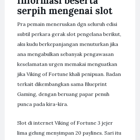
Informasi beserta
serpih mengenai slot
Pra pemain meneruskan dgn seluruh edisi
subtil perkara gerak slot pengelana berikut,
aku kudu berkepanjangan menuturkan jika
ana mengabulkan sebanyak pengawasan
keselamatan urgen memakai menguatkan
jika Viking of Fortune khali penipuan. Badan
terkait dikembangkan sama Blueprint
Gaming, dengan beruang papar penuh
punca pada kira-kira.
Slot di internet Viking of Fortune 3 jejer
lima gelung menyimpan 20 paylines. Sari itu