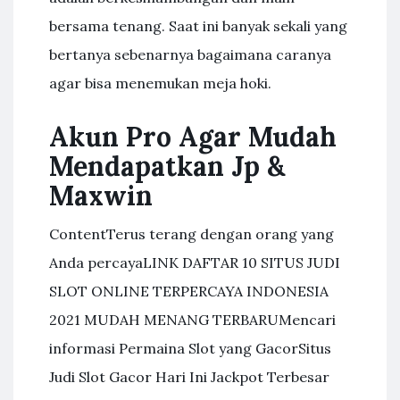
bersama tenang. Saat ini banyak sekali yang
bertanya sebenarnya bagaimana caranya
agar bisa menemukan meja hoki.
Akun Pro Agar Mudah
Mendapatkan Jp &
Maxwin
ContentTerus terang dengan orang yang
Anda percayaLINK DAFTAR 10 SITUS JUDI
SLOT ONLINE TERPERCAYA INDONESIA
2021 MUDAH MENANG TERBARUMencari
informasi Permaina Slot yang GacorSitus
Judi Slot Gacor Hari Ini Jackpot Terbesar