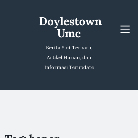
Doylestown
Umc
Menu
Berita Slot Terbaru,
Artikel Harian, dan
Informasi Terupdate