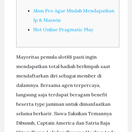
Akun Pro Agar Mudah Mendapatkan
Jp & Maxwin
Slot Online Pragmatic Play
Mayoritas pemula slot88 pasti ingin
mendapatkan total hadiah berlimpah saat
mendaftarkan diri sebagai member di
dalamnya. Bersama agen terpercaya,
langsung saja terdapat beragam benefit
beserta type jaminan untuk dimanfaatkan
selama berkarir. Siswa Saksikan Temannya
Dibunuh, Captain America dan Satria Baja