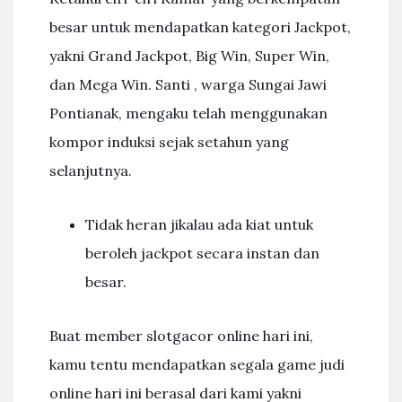
besar untuk mendapatkan kategori Jackpot,
yakni Grand Jackpot, Big Win, Super Win,
dan Mega Win. Santi , warga Sungai Jawi
Pontianak, mengaku telah menggunakan
kompor induksi sejak setahun yang
selanjutnya.
Tidak heran jikalau ada kiat untuk
beroleh jackpot secara instan dan
besar.
Buat member slotgacor online hari ini,
kamu tentu mendapatkan segala game judi
online hari ini berasal dari kami yakni