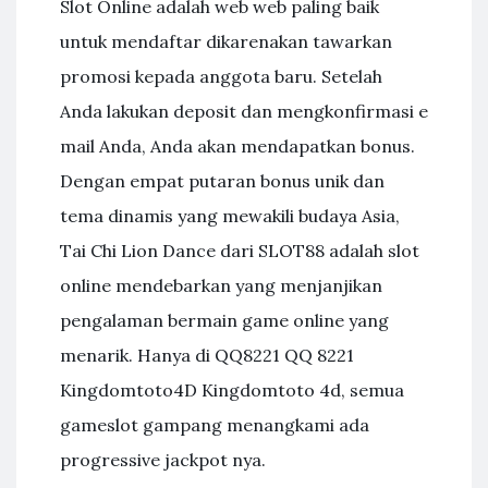
Slot Online adalah web web paling baik
untuk mendaftar dikarenakan tawarkan
promosi kepada anggota baru. Setelah
Anda lakukan deposit dan mengkonfirmasi e
mail Anda, Anda akan mendapatkan bonus.
Dengan empat putaran bonus unik dan
tema dinamis yang mewakili budaya Asia,
Tai Chi Lion Dance dari SLOT88 adalah slot
online mendebarkan yang menjanjikan
pengalaman bermain game online yang
menarik. Hanya di QQ8221 QQ 8221
Kingdomtoto4D Kingdomtoto 4d, semua
gameslot gampang menangkami ada
progressive jackpot nya.