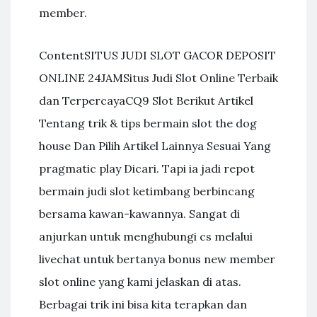
member.
ContentSITUS JUDI SLOT GACOR DEPOSIT
ONLINE 24JAMSitus Judi Slot Online Terbaik
dan TerpercayaCQ9 Slot Berikut Artikel
Tentang trik & tips bermain slot the dog
house Dan Pilih Artikel Lainnya Sesuai Yang
pragmatic play Dicari. Tapi ia jadi repot
bermain judi slot ketimbang berbincang
bersama kawan-kawannya. Sangat di
anjurkan untuk menghubungi cs melalui
livechat untuk bertanya bonus new member
slot online yang kami jelaskan di atas.
Berbagai trik ini bisa kita terapkan dan