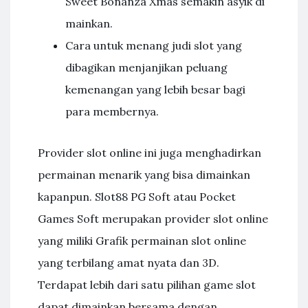
Sweet Bonanza Xmas semakin asyik di
mainkan.
Cara untuk menang judi slot yang
dibagikan menjanjikan peluang
kemenangan yang lebih besar bagi
para membernya.
Provider slot online ini juga menghadirkan
permainan menarik yang bisa dimainkan
kapanpun. Slot88 PG Soft atau Pocket
Games Soft merupakan provider slot online
yang miliki Grafik permainan slot online
yang terbilang amat nyata dan 3D.
Terdapat lebih dari satu pilihan game slot
dapat dimainkan bersama dengan