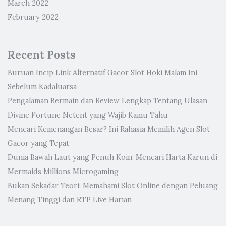
March 2022
February 2022
Recent Posts
Buruan Incip Link Alternatif Gacor Slot Hoki Malam Ini
Sebelum Kadaluarsa
Pengalaman Bermain dan Review Lengkap Tentang Ulasan
Divine Fortune Netent yang Wajib Kamu Tahu
Mencari Kemenangan Besar? Ini Rahasia Memilih Agen Slot
Gacor yang Tepat
Dunia Bawah Laut yang Penuh Koin: Mencari Harta Karun di
Mermaids Millions Microgaming
Bukan Sekadar Teori: Memahami Slot Online dengan Peluang
Menang Tinggi dan RTP Live Harian