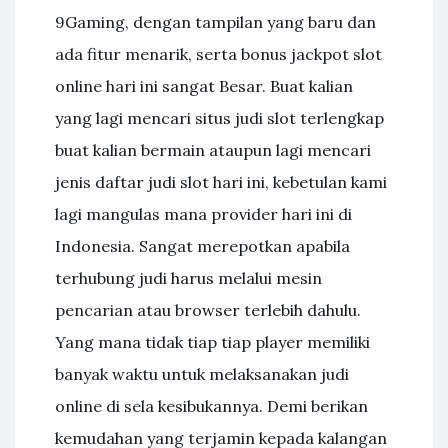
9Gaming, dengan tampilan yang baru dan
ada fitur menarik, serta bonus jackpot slot
online hari ini sangat Besar. Buat kalian
yang lagi mencari situs judi slot terlengkap
buat kalian bermain ataupun lagi mencari
jenis daftar judi slot hari ini, kebetulan kami
lagi mangulas mana provider hari ini di
Indonesia. Sangat merepotkan apabila
terhubung judi harus melalui mesin
pencarian atau browser terlebih dahulu.
Yang mana tidak tiap tiap player memiliki
banyak waktu untuk melaksanakan judi
online di sela kesibukannya. Demi berikan
kemudahan yang terjamin kepada kalangan