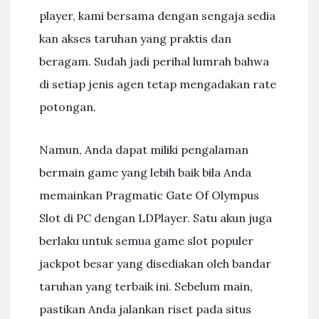
player, kami bersama dengan sengaja sedia
kan akses taruhan yang praktis dan
beragam. Sudah jadi perihal lumrah bahwa
di setiap jenis agen tetap mengadakan rate
potongan.
Namun, Anda dapat miliki pengalaman
bermain game yang lebih baik bila Anda
memainkan Pragmatic Gate Of Olympus
Slot di PC dengan LDPlayer. Satu akun juga
berlaku untuk semua game slot populer
jackpot besar yang disediakan oleh bandar
taruhan yang terbaik ini. Sebelum main,
pastikan Anda jalankan riset pada situs