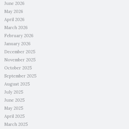
June 2026
May 2026
April 2026
March 2026
February 2026
January 2026
December 2025
November 2025
October 2025
September 2025
August 2025
July 2025
June 2025
May 2025
April 2025
March 2025