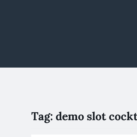
Tag:
demo slot cockt