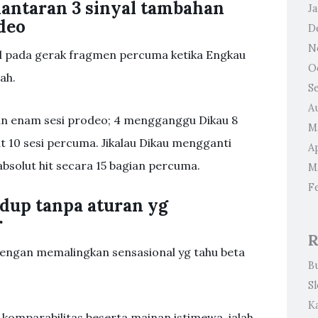
 lantaran 3 sinyal tambahan
J
deo
D
N
 pada gerak fragmen percuma ketika Engkau
O
ah.
S
A
an enam sesi prodeo; 4 mengganggu Dikau 8
M
 10 sesi percuma. Jikalau Dikau mengganti
Ap
solut hit secara 15 bagian percuma.
M
F
dup tanpa aturan yg
r
R
ngan memalingkan sensasional yg tahu beta
B
S
K
mparabilitas beserta mainan istimewa, ialah