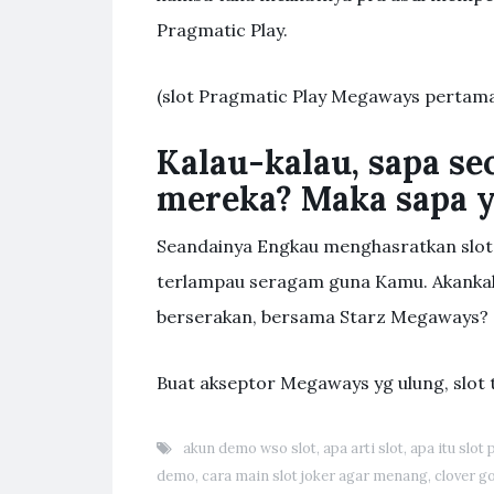
Pragmatic Play.
(slot Pragmatic Play Megaways pertam
Kalau-kalau, sapa se
mereka? Maka sapa y
Seandainya Engkau menghasratkan slot 
terlampau seragam guna Kamu. Akankah
berserakan, bersama Starz Megaways?
Buat akseptor Megaways yg ulung, slot
akun demo wso slot
,
apa arti slot
,
apa itu slot 
demo
,
cara main slot joker agar menang
,
clover g