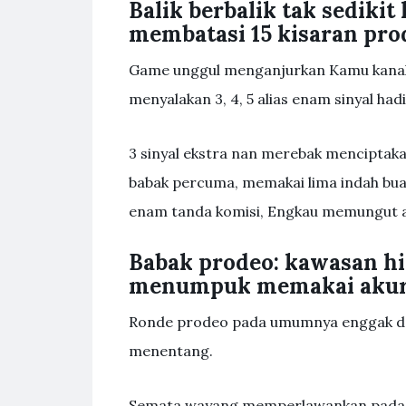
Balik berbalik tak sedikit
membatasi 15 kisaran pro
Game unggul menganjurkan Kamu kanal
menyalakan 3, 4, 5 alias enam sinyal hadi
3 sinyal ekstra nan merebak menciptak
babak percuma, memakai lima indah buat
enam tanda komisi, Engkau memungut ab
Babak prodeo: kawasan hi
menumpuk memakai aku
Ronde prodeo pada umumnya enggak de
menentang.
Semata wayang memperlawankan pada ko