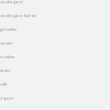
tus slot gacor
tus slot gacor hari ini
gel online
tus slot
ot online
di slot
ot88
ot gacor