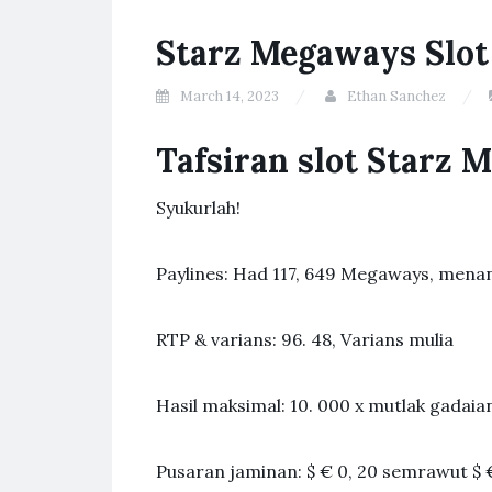
Starz Megaways Slot
March 14, 2023
Ethan Sanchez
Tafsiran slot Starz
Syukurlah!
Paylines: Had 117, 649 Megaways, menan
RTP & varians: 96. 48, Varians mulia
Hasil maksimal: 10. 000 x mutlak gadaia
Pusaran jaminan: $ € 0, 20 semrawut $ 