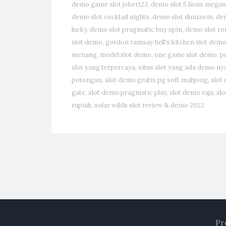
demo game slot joker123
,
demo slot 5 lions mega
demo slot cocktail nights
,
demo slot duniawin
,
dem
lucky
,
demo slot pragmatic buy spin
,
demo slot ro
slot demo
,
gordon ramsay hell's kitchen slot dem
menang
,
model slot demo
,
one game slot demo
,
p
slot yang terpercaya
,
situs slot yang ada demo ny
potongan
,
slot demo gratis pg soft mahjong
,
slot
gate
,
slot demo pragmatic play
,
slot demo raja
,
slo
rupiah
,
solar wilds slot review & demo 2022
Pr