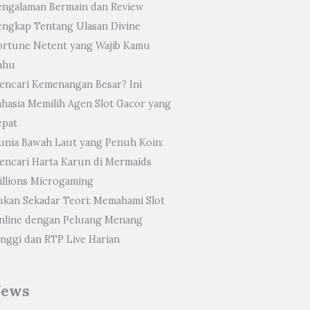
engalaman Bermain dan Review
engkap Tentang Ulasan Divine
ortune Netent yang Wajib Kamu
ahu
encari Kemenangan Besar? Ini
ahasia Memilih Agen Slot Gacor yang
epat
unia Bawah Laut yang Penuh Koin:
encari Harta Karun di Mermaids
illions Microgaming
ukan Sekadar Teori: Memahami Slot
nline dengan Peluang Menang
inggi dan RTP Live Harian
News