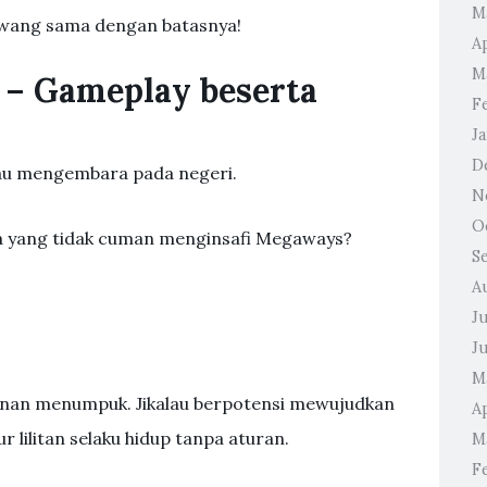
M
awang sama dengan batasnya!
Ap
M
 – Gameplay beserta
F
J
D
kau mengembara pada negeri.
N
O
a yang tidak cuman menginsafi Megaways?
S
A
J
J
M
 nan menumpuk. Jikalau berpotensi mewujudkan
Ap
lilitan selaku hidup tanpa aturan.
M
F