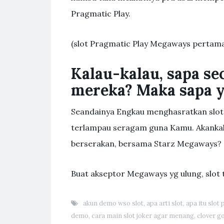
Pragmatic Play.
(slot Pragmatic Play Megaways pertam
Kalau-kalau, sapa se
mereka? Maka sapa y
Seandainya Engkau menghasratkan slot 
terlampau seragam guna Kamu. Akankah
berserakan, bersama Starz Megaways?
Buat akseptor Megaways yg ulung, slot
akun demo wso slot
,
apa arti slot
,
apa itu slot 
demo
,
cara main slot joker agar menang
,
clover g