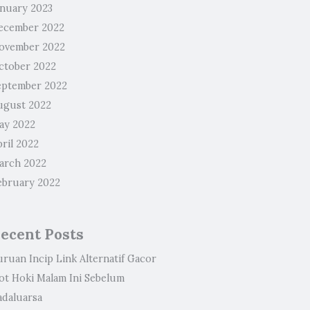
anuary 2023
ecember 2022
ovember 2022
ctober 2022
eptember 2022
ugust 2022
ay 2022
ril 2022
arch 2022
ebruary 2022
ecent Posts
uruan Incip Link Alternatif Gacor
lot Hoki Malam Ini Sebelum
adaluarsa