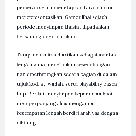
pemeran selalu menetapkan tara mainan
merepresentasikan. Gamer lihai sejauh
periode menyimpan khasiat dipadankan
bersama gamer mutakhir.
Tampilan ekuitas diartikan sebagai manfaat
lengah guna menetapkan keseimbangan
nan diperhitungkan secara bagian di dalam
tajuk kodrat, wadah, serta playability pasca-
flop. Berikut menyimpan kepandaian buat
memperpanjang alias mengambil
kesempatan lengah berdiri arah vas dengan
dihitung.