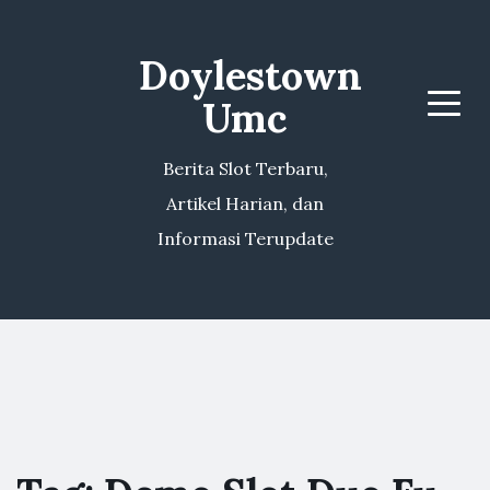
Doylestown
Umc
Menu
Berita Slot Terbaru,
Artikel Harian, dan
Informasi Terupdate