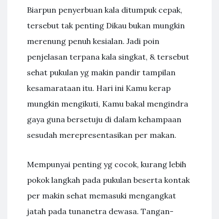
Biarpun penyerbuan kala ditumpuk cepak,
tersebut tak penting Dikau bukan mungkin
merenung penuh kesialan. Jadi poin
penjelasan terpana kala singkat, & tersebut
sehat pukulan yg makin pandir tampilan
kesamarataan itu. Hari ini Kamu kerap
mungkin mengikuti, Kamu bakal mengindra
gaya guna bersetuju di dalam kehampaan
sesudah merepresentasikan per makan.
Mempunyai penting yg cocok, kurang lebih
pokok langkah pada pukulan beserta kontak
per makin sehat memasuki mengangkat
jatah pada tunanetra dewasa. Tangan-