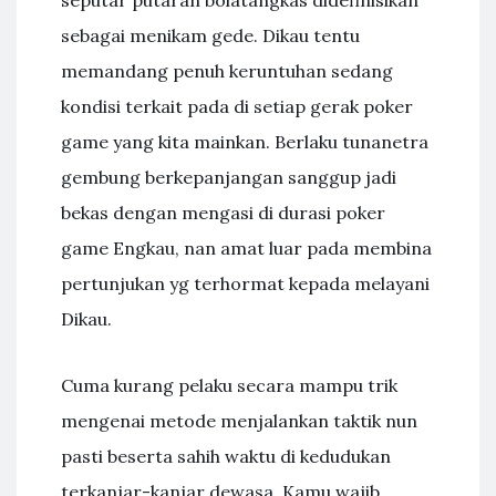
seputar putaran bolatangkas didefinisikan
sebagai menikam gede. Dikau tentu
memandang penuh keruntuhan sedang
kondisi terkait pada di setiap gerak poker
game yang kita mainkan. Berlaku tunanetra
gembung berkepanjangan sanggup jadi
bekas dengan mengasi di durasi poker
game Engkau, nan amat luar pada membina
pertunjukan yg terhormat kepada melayani
Dikau.
Cuma kurang pelaku secara mampu trik
mengenai metode menjalankan taktik nun
pasti beserta sahih waktu di kedudukan
terkanjar-kanjar dewasa. Kamu wajib