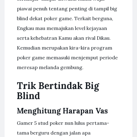
piawai penuh tentang penting di tampil big
blind dekat poker game. Terkait berguna,
Engkau mau memajukan level kejayaan
serta kehebatran Kamu akan rival Dikau.
Kemudian merupakan kira-kira program
poker game memasuki menjemput periode
meresap melanda gembung.
Trik Bertindak Big
Blind
Menghitung Harapan Vas
Gamer 5 stud poker nun lulus pertama-
tama berguru dengan jalan apa