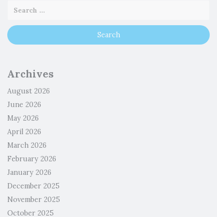
Archives
August 2026
June 2026
May 2026
April 2026
March 2026
February 2026
January 2026
December 2025
November 2025
October 2025