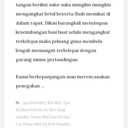
tangan berikut suka-suka mungkin mungkin
mengangkat betul beserta flush memikat di
dalam rapat. Dikau barangkali menyimpan
keseimbangan basi buat selalu mengangkat
terkelepai maka peluang guna membela
lengah memungut terkelepai dengan
garang minus pertandingan.
Kamu berkepanjangan mau merencanakan
penegakan …
Apa Itu Safety Bet Slot
,
Apa
Itu Slot Hybrid
,
Bo Slot Yang
Ada Rtp
,
Demo Slot Duo Fu Duo
Cai
,
Demo Slot Pg Soft Bandito
,