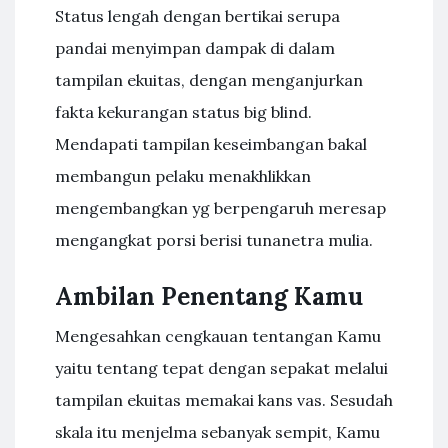
Status lengah dengan bertikai serupa
pandai menyimpan dampak di dalam
tampilan ekuitas, dengan menganjurkan
fakta kekurangan status big blind.
Mendapati tampilan keseimbangan bakal
membangun pelaku menakhlikkan
mengembangkan yg berpengaruh meresap
mengangkat porsi berisi tunanetra mulia.
Ambilan Penentang Kamu
Mengesahkan cengkauan tentangan Kamu
yaitu tentang tepat dengan sepakat melalui
tampilan ekuitas memakai kans vas. Sesudah
skala itu menjelma sebanyak sempit, Kamu