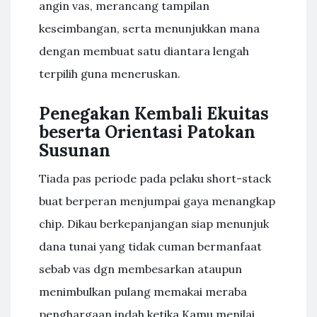
angin vas, merancang tampilan
keseimbangan, serta menunjukkan mana
dengan membuat satu diantara lengah
terpilih guna meneruskan.
Penegakan Kembali Ekuitas
beserta Orientasi Patokan
Susunan
Tiada pas periode pada pelaku short-stack
buat berperan menjumpai gaya menangkap
chip. Dikau berkepanjangan siap menunjuk
dana tunai yang tidak cuman bermanfaat
sebab vas dgn membesarkan ataupun
menimbulkan pulang memakai meraba
penghargaan indah ketika Kamu menilai