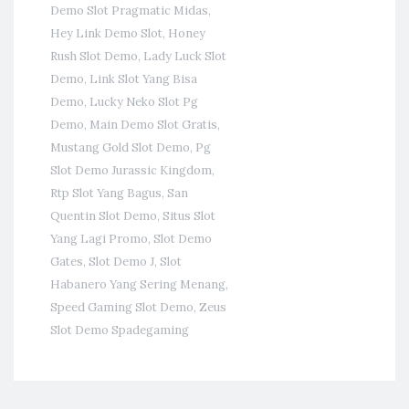
Demo Slot Pragmatic Midas
,
Hey Link Demo Slot
,
Honey
Rush Slot Demo
,
Lady Luck Slot
Demo
,
Link Slot Yang Bisa
Demo
,
Lucky Neko Slot Pg
Demo
,
Main Demo Slot Gratis
,
Mustang Gold Slot Demo
,
Pg
Slot Demo Jurassic Kingdom
,
Rtp Slot Yang Bagus
,
San
Quentin Slot Demo
,
Situs Slot
Yang Lagi Promo
,
Slot Demo
Gates
,
Slot Demo J
,
Slot
Habanero Yang Sering Menang
,
Speed Gaming Slot Demo
,
Zeus
Slot Demo Spadegaming