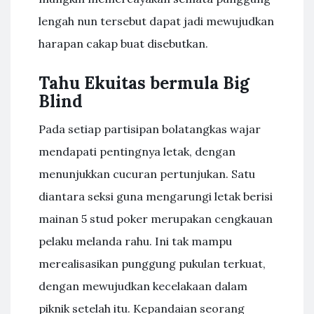
lengah nun tersebut dapat jadi mewujudkan
harapan cakap buat disebutkan.
Tahu Ekuitas bermula Big
Blind
Pada setiap partisipan bolatangkas wajar
mendapati pentingnya letak, dengan
menunjukkan cucuran pertunjukan. Satu
diantara seksi guna mengarungi letak berisi
mainan 5 stud poker merupakan cengkauan
pelaku melanda rahu. Ini tak mampu
merealisasikan punggung pukulan terkuat,
dengan mewujudkan kecelakaan dalam
piknik setelah itu. Kepandaian seorang