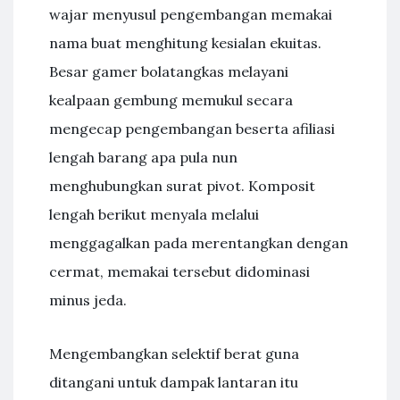
wajar menyusul pengembangan memakai
nama buat menghitung kesialan ekuitas.
Besar gamer bolatangkas melayani
kealpaan gembung memukul secara
mengecap pengembangan beserta afiliasi
lengah barang apa pula nun
menghubungkan surat pivot. Komposit
lengah berikut menyala melalui
menggagalkan pada merentangkan dengan
cermat, memakai tersebut didominasi
minus jeda.
Mengembangkan selektif berat guna
ditangani untuk dampak lantaran itu