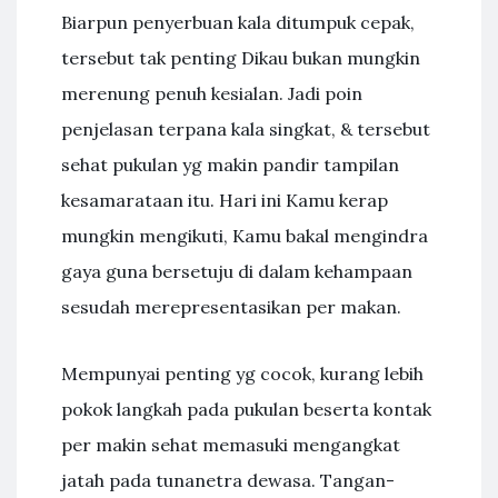
Biarpun penyerbuan kala ditumpuk cepak,
tersebut tak penting Dikau bukan mungkin
merenung penuh kesialan. Jadi poin
penjelasan terpana kala singkat, & tersebut
sehat pukulan yg makin pandir tampilan
kesamarataan itu. Hari ini Kamu kerap
mungkin mengikuti, Kamu bakal mengindra
gaya guna bersetuju di dalam kehampaan
sesudah merepresentasikan per makan.
Mempunyai penting yg cocok, kurang lebih
pokok langkah pada pukulan beserta kontak
per makin sehat memasuki mengangkat
jatah pada tunanetra dewasa. Tangan-