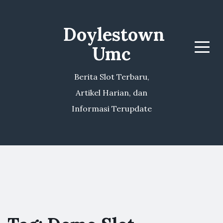
Doylestown
Umc
Menu
Berita Slot Terbaru,
Artikel Harian, dan
Informasi Terupdate