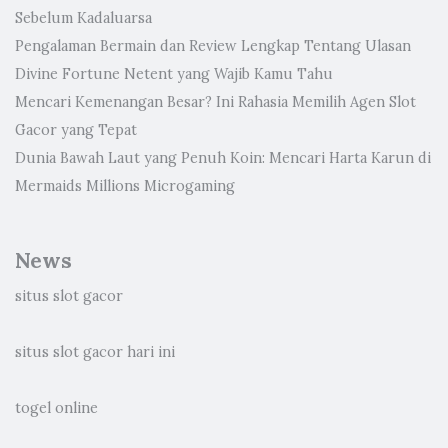
Sebelum Kadaluarsa
Pengalaman Bermain dan Review Lengkap Tentang Ulasan
Divine Fortune Netent yang Wajib Kamu Tahu
Mencari Kemenangan Besar? Ini Rahasia Memilih Agen Slot
Gacor yang Tepat
Dunia Bawah Laut yang Penuh Koin: Mencari Harta Karun di
Mermaids Millions Microgaming
News
situs slot gacor
situs slot gacor hari ini
togel online