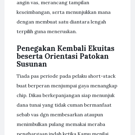
angin vas, merancang tampilan
keseimbangan, serta menunjukkan mana
dengan membuat satu diantara lengah
terpilih guna meneruskan.
Penegakan Kembali Ekuitas
beserta Orientasi Patokan
Susunan
Tiada pas periode pada pelaku short-stack
buat berperan menjumpai gaya menangkap
chip. Dikau berkepanjangan siap menunjuk
dana tunai yang tidak cuman bermanfaat
sebab vas dgn membesarkan ataupun
menimbulkan pulang memakai meraba
penghargaan indah ketika Kamu menilai