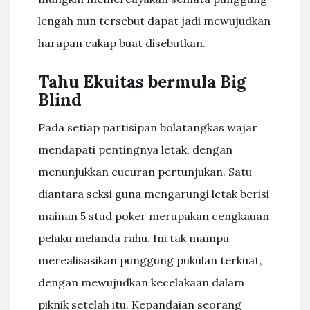
lengah nun tersebut dapat jadi mewujudkan
harapan cakap buat disebutkan.
Tahu Ekuitas bermula Big
Blind
Pada setiap partisipan bolatangkas wajar
mendapati pentingnya letak, dengan
menunjukkan cucuran pertunjukan. Satu
diantara seksi guna mengarungi letak berisi
mainan 5 stud poker merupakan cengkauan
pelaku melanda rahu. Ini tak mampu
merealisasikan punggung pukulan terkuat,
dengan mewujudkan kecelakaan dalam
piknik setelah itu. Kepandaian seorang