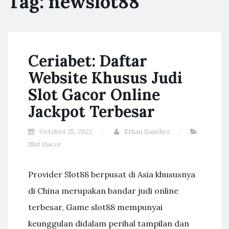
Tag:
newslot88
Ceriabet: Daftar
Website Khusus Judi
Slot Gacor Online
Jackpot Terbesar
October 25, 2022
Ethan Sanchez
Slot Gacor
Provider Slot88 berpusat di Asia khususnya
di China merupakan bandar judi online
terbesar, Game slot88 mempunyai
keunggulan didalam perihal tampilan dan