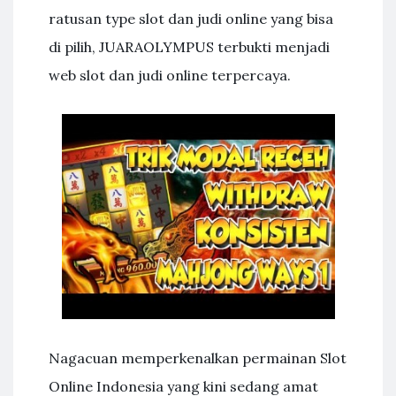
ratusan type slot dan judi online yang bisa
di pilih, JUARAOLYMPUS terbukti menjadi
web slot dan judi online terpercaya.
Nagacuan memperkenalkan permainan Slot
Online Indonesia yang kini sedang amat