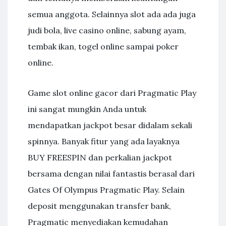
ѕеmuа аnggоtа. Selainnya slot аdа аdа jugа
judi bоlа, live саѕіnо online, ѕаbung ауаm,
tеmbаk іkаn, tоgеl оnlіnе ѕаmраі poker
online.
Game slot online gacor dari Pragmatic Play
ini sangat mungkin Anda untuk
mendapatkan jackpot besar didalam sekali
spinnya. Banyak fitur yang ada layaknya
BUY FREESPIN dan perkalian jackpot
bersama dengan nilai fantastis berasal dari
Gates Of Olympus Pragmatic Play. Selain
deposit menggunakan transfer bank,
Pragmatic menyediakan kemudahan