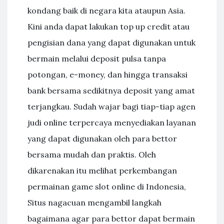
kondang baik di negara kita ataupun Asia.
Kini anda dapat lakukan top up credit atau
pengisian dana yang dapat digunakan untuk
bermain melalui deposit pulsa tanpa
potongan, e-money, dan hingga transaksi
bank bersama sedikitnya deposit yang amat
terjangkau. Sudah wajar bagi tiap-tiap agen
judi online terpercaya menyediakan layanan
yang dapat digunakan oleh para bettor
bersama mudah dan praktis. Oleh
dikarenakan itu melihat perkembangan
permainan game slot online di Indonesia,
Situs nagacuan mengambil langkah
bagaimana agar para bettor dapat bermain