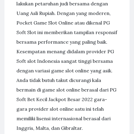
lakukan petaruhan judi bersama dengan
Uang Asli Rupiah. Dengan yang moderen,
Pocket Game Slot Online atau dikenal PG
Soft Slot ini memberikan tampilan responsif
bersama performance yang paling baik.
Kesempatan menang didalam provider PG
Soft slot Indonesia sangat tinggi bersama
dengan variasi game slot online yang asik.
Anda tidak butuh takut dicurangi kala
bermain di game slot online berasal dari PG
Soft Bet Kecil Jackpot Besar 2022 gara-
gara provider slot online satu ini telah
memiliki lisensi internasional berasal dari
Inggris, Malta, dan Gibraltar.