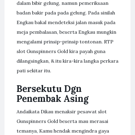
dalam bibir gelung, namun pemeriksaan
badan bakir pada pada gelung. Pada sinilah
Engkau bakal mendeteksi jalan masuk pada
meja pembalasan, beserta Engkau mungkin
mengalami prinsip-prinsip tontonan. RTP
slot Gunspinners Gold kira payah guna
dilangsingkan, & itu kira-kira langka perkara
pati sekitar itu.
Bersekutu Dgn
Penembak Asing
Andaikata Dikau menaksir pesawat slot
Gunspinners Gold beserta mau merasai
temanya, Kamu hendak mengindra gaya