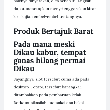
baiknya dinyatakan, oleh sebab itu Engkau
dapat menetapkan menyelenggarakan kira-
kira kajian embel-embel tentangnya.
Produk Bertajuk Barat
Pada mana meski
Dikau kabur, tempat
ganas hilang permai
Dikau
Sayangnya, slot tersebut cuma ada pada
desktop. Tetapi, tersebut barangkali
ditambahkan pada pembaruan kelak.
Berkomunikasilah, memakai ana bakal