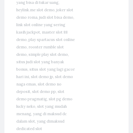
yang bisa di tukar uang
,
heylink.me slot demo
,
joker slot
demo roma
,
judi slot bisa demo
,
link slot online yang sering
kasih jackpot
,
master slot 88
demo
,
play spartacus slot online
demo
,
rooster rumble slot
demo
,
simple play slot demo
,
situs judi slot yang banyak
bonus
,
situs slot yang lagi gacor
hari ini
,
slot demo jp
,
slot demo
naga emas
,
slot demo no
deposit
,
slot demo pp
,
slot
demo pragmatig
,
slot pg demo
lucky neko
,
slot yang mudah
menang
,
yang di maksud dc
dalam slot
,
yang dimaksud
dedicated slot