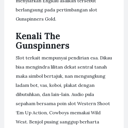
menyiarkan Engkau asalkan tersebut
berlangsung pada pertimbangan slot
Gunspinners Gold.
Kenali The
Gunspinners
Slot terkait mempunyai pendirian esa. Dikau
bisa mengindra lilitan dekat sentral tanah
maka simbol bertajuk, nan mengungkung
ladam bot, vas, koboi, plakat dengan
dibutuhkan, dan lain-lain. Audio pula
sepaham bersama poin slot Western Shoot
‘Em Up Action, Cowboys memakai Wild
West. Benjol pusing sanggup berharta