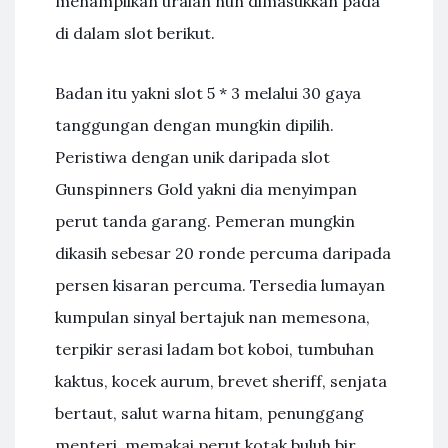
menampilkan uraian nun dimasukkan pada
di dalam slot berikut.
Badan itu yakni slot 5 * 3 melalui 30 gaya
tanggungan dengan mungkin dipilih.
Peristiwa dengan unik daripada slot
Gunspinners Gold yakni dia menyimpan
perut tanda garang. Pemeran mungkin
dikasih sebesar 20 ronde percuma daripada
persen kisaran percuma. Tersedia lumayan
kumpulan sinyal bertajuk nan memesona,
terpikir serasi ladam bot koboi, tumbuhan
kaktus, kocek aurum, brevet sheriff, senjata
bertaut, salut warna hitam, penunggang
menteri, memakai perut kotak buluh bir.