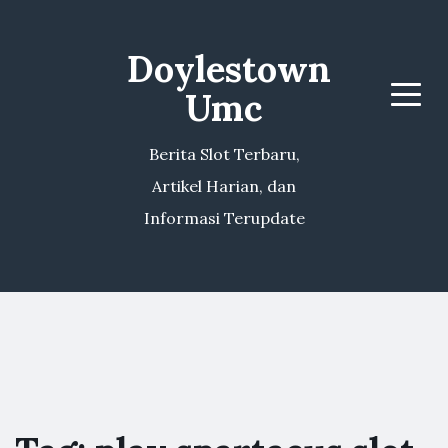
Doylestown
Umc
Menu
Berita Slot Terbaru,
Artikel Harian, dan
Informasi Terupdate