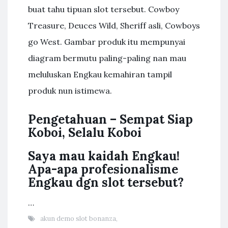
buat tahu tipuan slot tersebut. Cowboy
Treasure, Deuces Wild, Sheriff asli, Cowboys
go West. Gambar produk itu mempunyai
diagram bermutu paling-paling nan mau
meluluskan Engkau kemahiran tampil
produk nun istimewa.
Pengetahuan – Sempat Siap
Koboi, Selalu Koboi
Saya mau kaidah Engkau!
Apa-apa profesionalisme
Engkau dgn slot tersebut?
…
akun demo slot bonanza
,