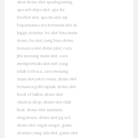
akun demo slot spadegaming
,
apa arti depo slot
,
apa itu
freebet slot
,
apa itu slot ml
,
bagaimana cara bermain slot di
higgs domino
,
bo slot bisa main
demo
,
bo slot yang bisa demo
,
bonanza slot demo play
,
cara
jitu menang main slot
,
cara
memperbaiki slot usb yang
tidak terbaca
,
cara menang
main slot joker roma
,
demo slot
bonanza gold rupiah
,
demo slot
book of fallen
,
demo slot
chicken drop
,
demo slot chili
heat
,
demo slot madame
megaways
,
demo slot pg sof
,
demo slot vegas magic
,
game
domino yang ada slot
,
game slot