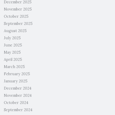
December 2025
November 2025
October 2025
September 2025
August 2025
July 2025
June 2025
May 2025
April 2025
March 2025
February 2025
January 2025
December 2024
November 2024
October 2024
September 2024