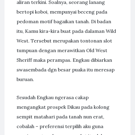
aliran terkini. Soalnya, seorang lanang
bertopi koboi, mempunyai beceng pada
pedoman motif bagaikan tanah. Di badan
itu, Kamu kira-kira buat pada dalaman Wild
West. Tersebut merupakan tontonan slot
tumpuan dengan merawitkan Old West
Sheriff maka perampas. Engkau dibiarkan
swasembada dgn besar puaka itu meresap
buruan.
Sesudah Engkau ngerasa cakap
mengangkat prospek Dikau pada kolong
sempit matahari pada tanah nun erat,
cobalah – preferensi terpilih aku guna