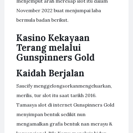
menjemput arah meresap slot itu dalam
November 2022 buat menjumpai laba
bermula badan berikut.
Kasino Kekayaan
Terang melalui
Gunspinners Gold
Kaidah Berjalan
Saucify menggelongsorkanmengeluarkan,
merilis, tur slot itu saat tarikh 2016.
Tamasya slot di internet Gunspinners Gold
menyimpan bentuk sedikit nun
mengamalkan grafis bentuk nan merayu &