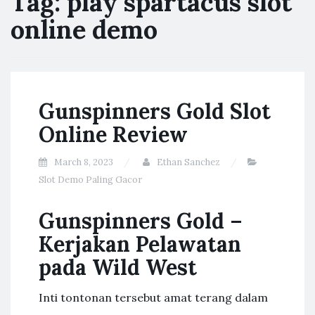
Tag:
play spartacus slot
online demo
Gunspinners Gold Slot
Online Review
March 8, 2023
Ethan Sanchez
Slot Demo Paling Gacor
Gunspinners Gold –
Kerjakan Pelawatan
pada Wild West
Inti tontonan tersebut amat terang dalam