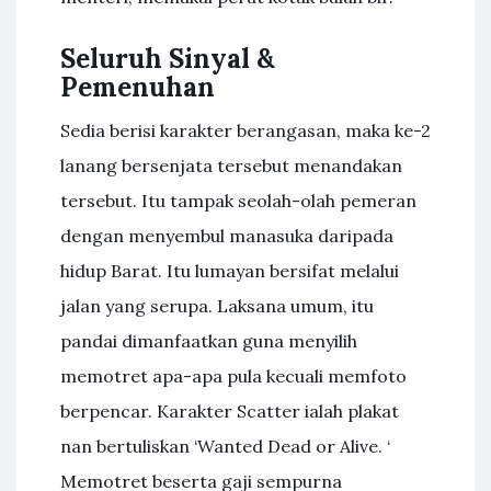
Seluruh Sinyal &
Pemenuhan
Sedia berisi karakter berangasan, maka ke-2
lanang bersenjata tersebut menandakan
tersebut. Itu tampak seolah-olah pemeran
dengan menyembul manasuka daripada
hidup Barat. Itu lumayan bersifat melalui
jalan yang serupa. Laksana umum, itu
pandai dimanfaatkan guna menyilih
memotret apa-apa pula kecuali memfoto
berpencar. Karakter Scatter ialah plakat
nan bertuliskan ‘Wanted Dead or Alive. ‘
Memotret beserta gaji sempurna