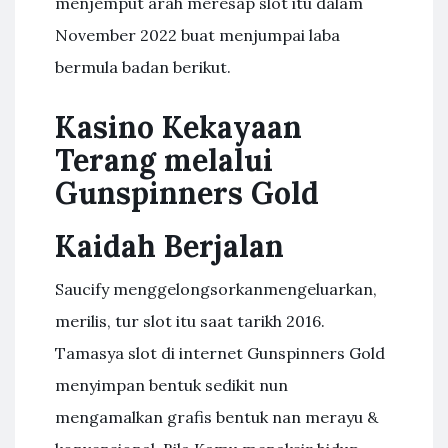
menjemput arah meresap slot itu dalam
November 2022 buat menjumpai laba
bermula badan berikut.
Kasino Kekayaan
Terang melalui
Gunspinners Gold
Kaidah Berjalan
Saucify menggelongsorkanmengeluarkan,
merilis, tur slot itu saat tarikh 2016.
Tamasya slot di internet Gunspinners Gold
menyimpan bentuk sedikit nun
mengamalkan grafis bentuk nan merayu &