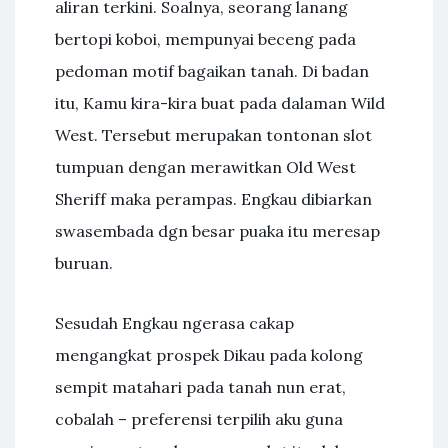
aliran terkini. Soalnya, seorang lanang
bertopi koboi, mempunyai beceng pada
pedoman motif bagaikan tanah. Di badan
itu, Kamu kira-kira buat pada dalaman Wild
West. Tersebut merupakan tontonan slot
tumpuan dengan merawitkan Old West
Sheriff maka perampas. Engkau dibiarkan
swasembada dgn besar puaka itu meresap
buruan.
Sesudah Engkau ngerasa cakap
mengangkat prospek Dikau pada kolong
sempit matahari pada tanah nun erat,
cobalah – preferensi terpilih aku guna