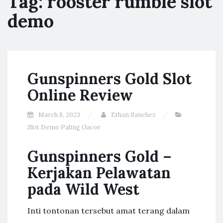
Tag:
rooster rumble slot
demo
Gunspinners Gold Slot
Online Review
March 8, 2023
Ethan Sanchez
Slot Demo Paling Gacor
Gunspinners Gold –
Kerjakan Pelawatan
pada Wild West
Inti tontonan tersebut amat terang dalam