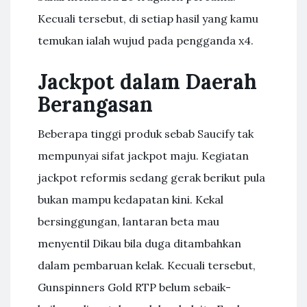
Kecuali tersebut, di setiap hasil yang kamu
temukan ialah wujud pada pengganda x4.
Jackpot dalam Daerah
Berangasan
Beberapa tinggi produk sebab Saucify tak
mempunyai sifat jackpot maju. Kegiatan
jackpot reformis sedang gerak berikut pula
bukan mampu kedapatan kini. Kekal
bersinggungan, lantaran beta mau
menyentil Dikau bila duga ditambahkan
dalam pembaruan kelak. Kecuali tersebut,
Gunspinners Gold RTP belum sebaik-