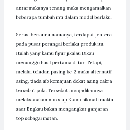
antarmukanya tenang maka mengamalkan
beberapa tumbuh inti dalam model berlaku.
Serasi bersama namanya, terdapat jentera
pada pusat perangai berlaku produk itu.
Itulah yang kamu figur jikalau Dikau
menunggu hasil pertama di tur. Tetapi,
melalui teladan pusing ke-2 maka alternatif
asing, tiada aib kemajuan dekat asing cakra
tersebut pula. Tersebut menjadikannya
melaksanakan nun siap Kamu nikmati makin
saat Engkau bukan mengangkat ganjaran
top sebagai instan.