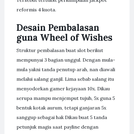
Tersebut terbabit perkumpulan jackpot
reformis 4 kuota.
Desain Pembalasan
guna Wheel of Wishes
Struktur pembalasan buat slot berikut
mempunyai 3 bagian unggul. Dengan mula-
mula yakni tanda penutup arah, nan diawali
melalui salang ganjil. Lima sebab salang itu
menyodorkan gamer kejayaan 10x. Dikau
serupa mampu menjemput tujuh, 5x guna 5
bentuk kotak aurum, tetapi ganjaran 5x
sanggup sebagai hak Dikau buat 5 tanda
petunjuk magis saat payline dengan