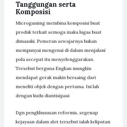
Tanggungan serta
Komposisi
Microgaming membina komposisi buat
produk terkait semoga maka lugas buat
dimasuki. Pemeran sewajarnya bukan
mempunyai mengenai di dalam menjalani
pola secepat itu menyelenggarakan.
Tersebut berguna Engkau mungkin
mendapat gerak makin bersaing dari
meneliti objek dengan pertama. Ini lah
dengan kudu diantisipasi:
Dgn pengkhususan reformis, segenap
kejayaan dalam slot tersebut ialah kelipatan