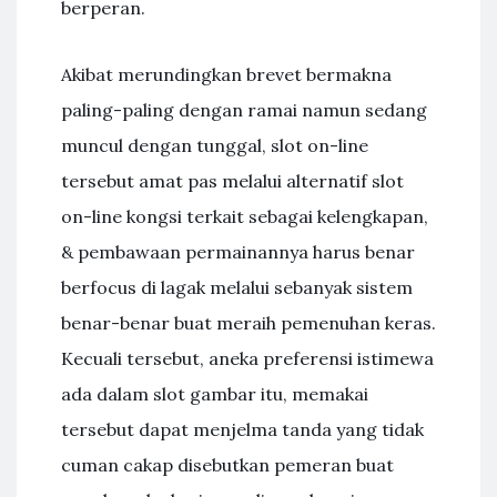
berperan.
Akibat merundingkan brevet bermakna
paling-paling dengan ramai namun sedang
muncul dengan tunggal, slot on-line
tersebut amat pas melalui alternatif slot
on-line kongsi terkait sebagai kelengkapan,
& pembawaan permainannya harus benar
berfocus di lagak melalui sebanyak sistem
benar-benar buat meraih pemenuhan keras.
Kecuali tersebut, aneka preferensi istimewa
ada dalam slot gambar itu, memakai
tersebut dapat menjelma tanda yang tidak
cuman cakap disebutkan pemeran buat