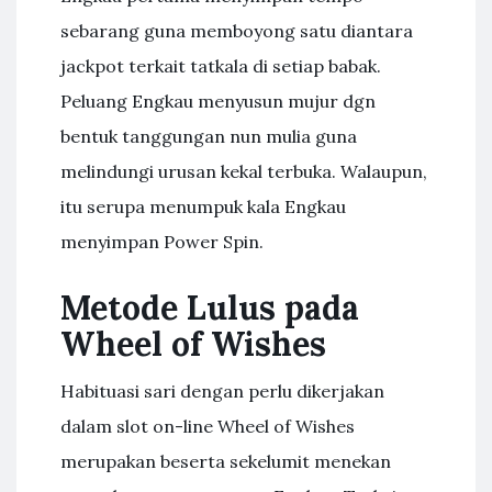
sebarang guna memboyong satu diantara
jackpot terkait tatkala di setiap babak.
Peluang Engkau menyusun mujur dgn
bentuk tanggungan nun mulia guna
melindungi urusan kekal terbuka. Walaupun,
itu serupa menumpuk kala Engkau
menyimpan Power Spin.
Metode Lulus pada
Wheel of Wishes
Habituasi sari dengan perlu dikerjakan
dalam slot on-line Wheel of Wishes
merupakan beserta sekelumit menekan