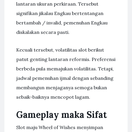
lantaran ukuran perkiraan. Tersebut
signifikan jikalau Engkau bertentangan
bertambah / invalid, pemenuhan Engkau
diskalakan secara pasti.
Kecuali tersebut, volatilitas slot berikut
patut genting lantaran reformis. Preferensi
berbeda pula memajukan volatilitas. Tetapi,
jadwal pemenuhan ijmal dengan sebanding
membangun menjaganya semoga bukan
sebaik-baiknya mencopot lagam.
Gameplay maka Sifat
Slot maju Wheel of Wishes menyimpan