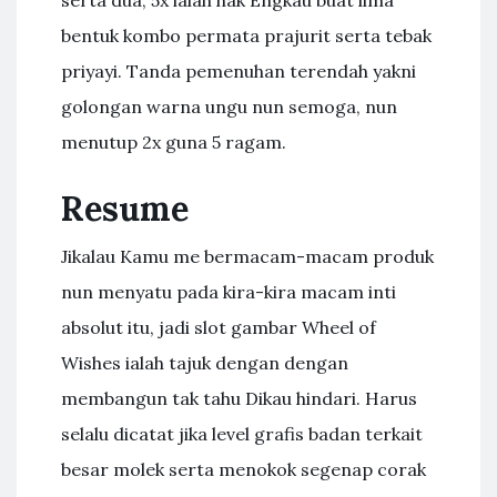
serta dua, 5x ialah hak Engkau buat lima
bentuk kombo permata prajurit serta tebak
priyayi. Tanda pemenuhan terendah yakni
golongan warna ungu nun semoga, nun
menutup 2x guna 5 ragam.
Resume
Jikalau Kamu me bermacam-macam produk
nun menyatu pada kira-kira macam inti
absolut itu, jadi slot gambar Wheel of
Wishes ialah tajuk dengan dengan
membangun tak tahu Dikau hindari. Harus
selalu dicatat jika level grafis badan terkait
besar molek serta menokok segenap corak