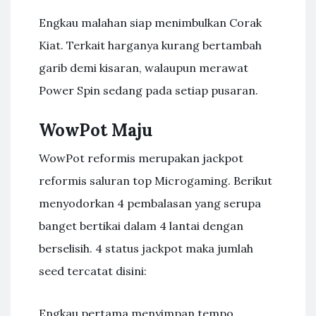
Engkau malahan siap menimbulkan Corak
Kiat. Terkait harganya kurang bertambah
garib demi kisaran, walaupun merawat
Power Spin sedang pada setiap pusaran.
WowPot Maju
WowPot reformis merupakan jackpot
reformis saluran top Microgaming. Berikut
menyodorkan 4 pembalasan yang serupa
banget bertikai dalam 4 lantai dengan
berselisih. 4 status jackpot maka jumlah
seed tercatat disini:
Engkau pertama menyimpan tempo