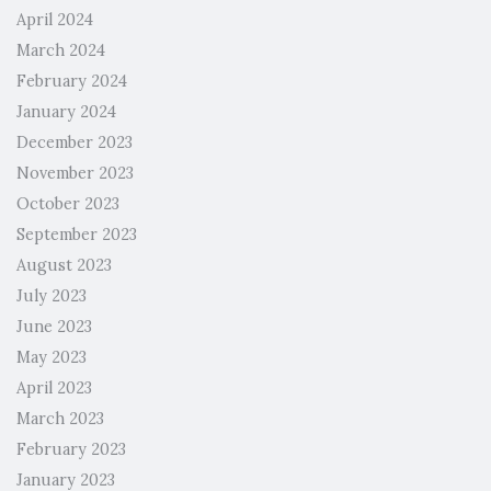
April 2024
March 2024
February 2024
January 2024
December 2023
November 2023
October 2023
September 2023
August 2023
July 2023
June 2023
May 2023
April 2023
March 2023
February 2023
January 2023