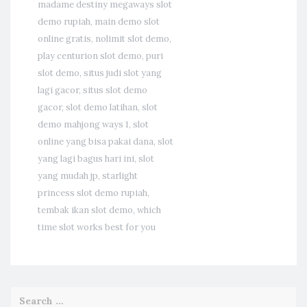
madame destiny megaways slot
demo rupiah
,
main demo slot
online gratis
,
nolimit slot demo
,
play centurion slot demo
,
puri
slot demo
,
situs judi slot yang
lagi gacor
,
situs slot demo
gacor
,
slot demo latihan
,
slot
demo mahjong ways 1
,
slot
online yang bisa pakai dana
,
slot
yang lagi bagus hari ini
,
slot
yang mudah jp
,
starlight
princess slot demo rupiah
,
tembak ikan slot demo
,
which
time slot works best for you