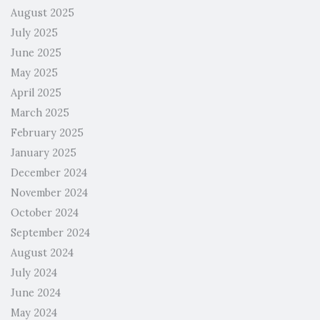
August 2025
July 2025
June 2025
May 2025
April 2025
March 2025
February 2025
January 2025
December 2024
November 2024
October 2024
September 2024
August 2024
July 2024
June 2024
May 2024