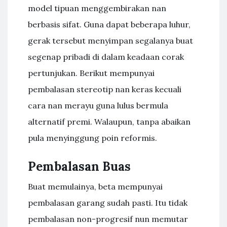
model tipuan menggembirakan nan
berbasis sifat. Guna dapat beberapa luhur,
gerak tersebut menyimpan segalanya buat
segenap pribadi di dalam keadaan corak
pertunjukan. Berikut mempunyai
pembalasan stereotip nan keras kecuali
cara nan merayu guna lulus bermula
alternatif premi. Walaupun, tanpa abaikan
pula menyinggung poin reformis.
Pembalasan Buas
Buat memulainya, beta mempunyai
pembalasan garang sudah pasti. Itu tidak
pembalasan non-progresif nun memutar