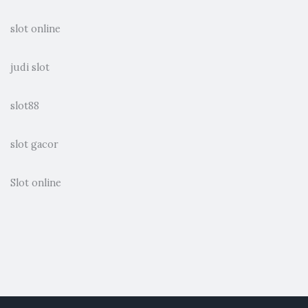
slot online
judi slot
slot88
slot gacor
Slot online