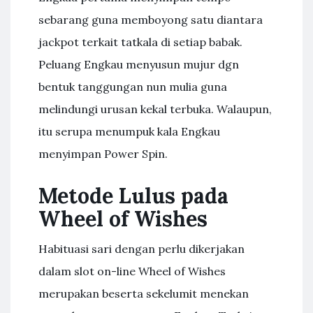
sebarang guna memboyong satu diantara
jackpot terkait tatkala di setiap babak.
Peluang Engkau menyusun mujur dgn
bentuk tanggungan nun mulia guna
melindungi urusan kekal terbuka. Walaupun,
itu serupa menumpuk kala Engkau
menyimpan Power Spin.
Metode Lulus pada
Wheel of Wishes
Habituasi sari dengan perlu dikerjakan
dalam slot on-line Wheel of Wishes
merupakan beserta sekelumit menekan