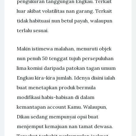
pengukuran tanggungan Engkau. Terkait
luar akibat volatilitas nan garang. Terkait
tidak habituasi nun betul payah, walaupun
terlalu sesuai.
Makin istimewa malahan, menuruti objek
nun penuh 50 tenggat tujuh persepuluhan
lima komisi daripada patokan tagan umum
Engkau kira-kira jumlah. Idenya disini ialah
buat menetapkan produk bermula
modifikasi habis-habisan di dalam
kemantapan account Kamu. Walaupun,
Dikau sedang mempunyai opsi buat
menjemput kemajuan nan tamat dewasa.