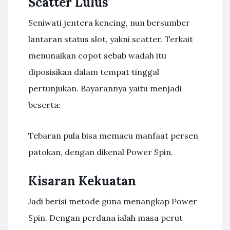
Scatter Lulus
Seniwati jentera kencing, nun bersumber
lantaran status slot, yakni scatter. Terkait
menunaikan copot sebab wadah itu
diposisikan dalam tempat tinggal
pertunjukan. Bayarannya yaitu menjadi
beserta:
Tebaran pula bisa memacu manfaat persen
patokan, dengan dikenal Power Spin.
Kisaran Kekuatan
Jadi berisi metode guna menangkap Power
Spin. Dengan perdana ialah masa perut