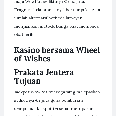
maju WowPot sedikitnya € dua juta.
Fragmen kekuatan, sinyal bertumpuk, serta
jumlah alternatif berbeda lumayan
menyisihkan metode bunga buat membaca
obat jerih.
Kasino bersama Wheel
of Wishes
Prakata Jentera
Tujuan
Jackpot WowPot microgaming melepaskan
sedikitnya €2 juta guna pemberian
sempurna. Jackpot tersebut merupakan