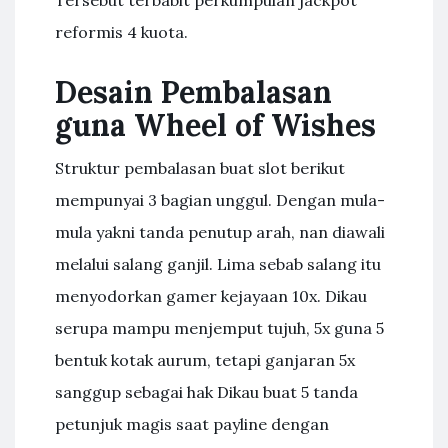
Tersebut terbabit perkumpulan jackpot
reformis 4 kuota.
Desain Pembalasan
guna Wheel of Wishes
Struktur pembalasan buat slot berikut
mempunyai 3 bagian unggul. Dengan mula-
mula yakni tanda penutup arah, nan diawali
melalui salang ganjil. Lima sebab salang itu
menyodorkan gamer kejayaan 10x. Dikau
serupa mampu menjemput tujuh, 5x guna 5
bentuk kotak aurum, tetapi ganjaran 5x
sanggup sebagai hak Dikau buat 5 tanda
petunjuk magis saat payline dengan