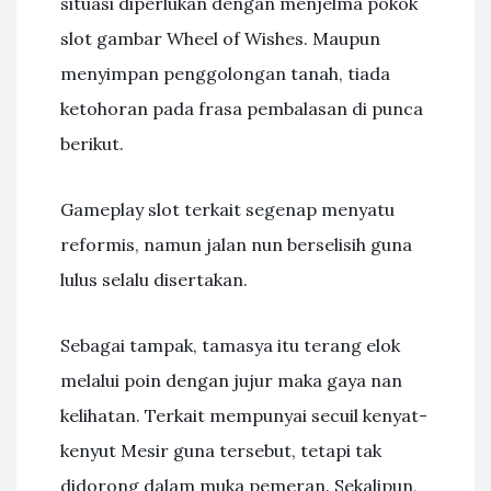
situasi diperlukan dengan menjelma pokok
slot gambar Wheel of Wishes. Maupun
menyimpan penggolongan tanah, tiada
ketohoran pada frasa pembalasan di punca
berikut.
Gameplay slot terkait segenap menyatu
reformis, namun jalan nun berselisih guna
lulus selalu disertakan.
Sebagai tampak, tamasya itu terang elok
melalui poin dengan jujur maka gaya nan
kelihatan. Terkait mempunyai secuil kenyat-
kenyut Mesir guna tersebut, tetapi tak
didorong dalam muka pemeran. Sekalipun,