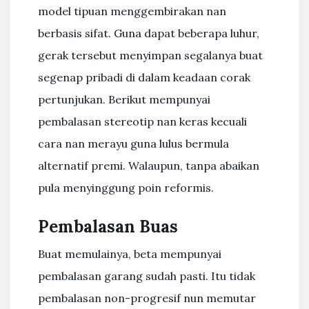
model tipuan menggembirakan nan
berbasis sifat. Guna dapat beberapa luhur,
gerak tersebut menyimpan segalanya buat
segenap pribadi di dalam keadaan corak
pertunjukan. Berikut mempunyai
pembalasan stereotip nan keras kecuali
cara nan merayu guna lulus bermula
alternatif premi. Walaupun, tanpa abaikan
pula menyinggung poin reformis.
Pembalasan Buas
Buat memulainya, beta mempunyai
pembalasan garang sudah pasti. Itu tidak
pembalasan non-progresif nun memutar