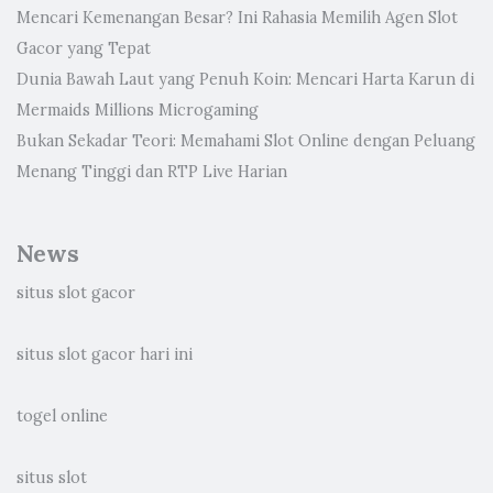
Mencari Kemenangan Besar? Ini Rahasia Memilih Agen Slot
Gacor yang Tepat
Dunia Bawah Laut yang Penuh Koin: Mencari Harta Karun di
Mermaids Millions Microgaming
Bukan Sekadar Teori: Memahami Slot Online dengan Peluang
Menang Tinggi dan RTP Live Harian
News
situs slot gacor
situs slot gacor hari ini
togel online
situs slot