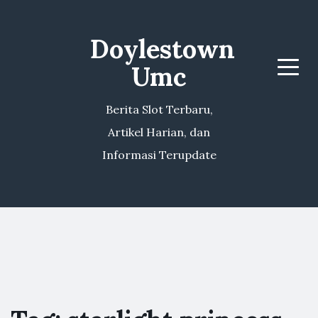
Doylestown
Umc
Menu
Berita Slot Terbaru,
Artikel Harian, dan
Informasi Terupdate