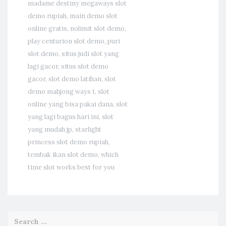
madame destiny megaways slot
demo rupiah
,
main demo slot
online gratis
,
nolimit slot demo
,
play centurion slot demo
,
puri
slot demo
,
situs judi slot yang
lagi gacor
,
situs slot demo
gacor
,
slot demo latihan
,
slot
demo mahjong ways 1
,
slot
online yang bisa pakai dana
,
slot
yang lagi bagus hari ini
,
slot
yang mudah jp
,
starlight
princess slot demo rupiah
,
tembak ikan slot demo
,
which
time slot works best for you