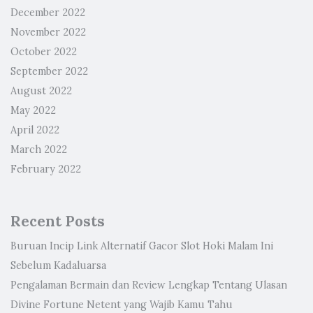
December 2022
November 2022
October 2022
September 2022
August 2022
May 2022
April 2022
March 2022
February 2022
Recent Posts
Buruan Incip Link Alternatif Gacor Slot Hoki Malam Ini
Sebelum Kadaluarsa
Pengalaman Bermain dan Review Lengkap Tentang Ulasan
Divine Fortune Netent yang Wajib Kamu Tahu