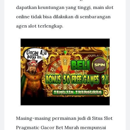
dapatkan keuntungan yang tinggi, main slot
online tidak bisa dilakukan di sembarangan
agen slot terlengkap.
Masing-masing permainan judi di Situs Slot
Pragmatic Gacor Bet Murah mempunyai