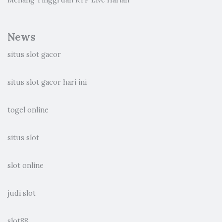
Menang Tinggi dan RTP Live Harian
News
situs slot gacor
situs slot gacor hari ini
togel online
situs slot
slot online
judi slot
slot88