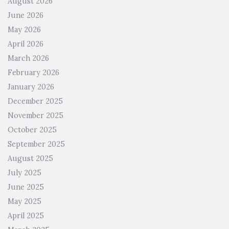
August 2026
June 2026
May 2026
April 2026
March 2026
February 2026
January 2026
December 2025
November 2025
October 2025
September 2025
August 2025
July 2025
June 2025
May 2025
April 2025