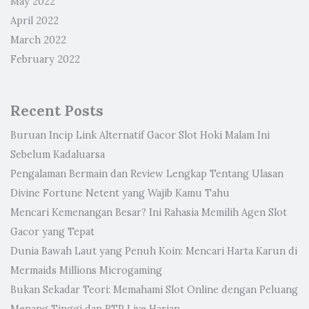
May 2022
April 2022
March 2022
February 2022
Recent Posts
Buruan Incip Link Alternatif Gacor Slot Hoki Malam Ini
Sebelum Kadaluarsa
Pengalaman Bermain dan Review Lengkap Tentang Ulasan
Divine Fortune Netent yang Wajib Kamu Tahu
Mencari Kemenangan Besar? Ini Rahasia Memilih Agen Slot
Gacor yang Tepat
Dunia Bawah Laut yang Penuh Koin: Mencari Harta Karun di
Mermaids Millions Microgaming
Bukan Sekadar Teori: Memahami Slot Online dengan Peluang