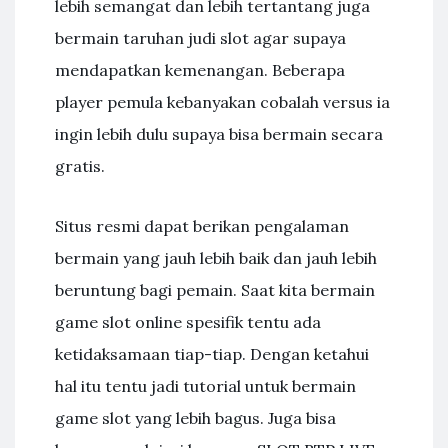
lebih semangat dan lebih tertantang juga
bermain taruhan judi slot agar supaya
mendapatkan kemenangan. Beberapa
player pemula kebanyakan cobalah versus ia
ingin lebih dulu supaya bisa bermain secara
gratis.
Situs resmi dapat berikan pengalaman
bermain yang jauh lebih baik dan jauh lebih
beruntung bagi pemain. Saat kita bermain
game slot online spesifik tentu ada
ketidaksamaan tiap-tiap. Dengan ketahui
hal itu tentu jadi tutorial untuk bermain
game slot yang lebih bagus. Juga bisa