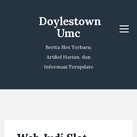
Doylestown
Umc
Menu
Berita Slot Terbaru,
Artikel Harian, dan
Informasi Terupdate