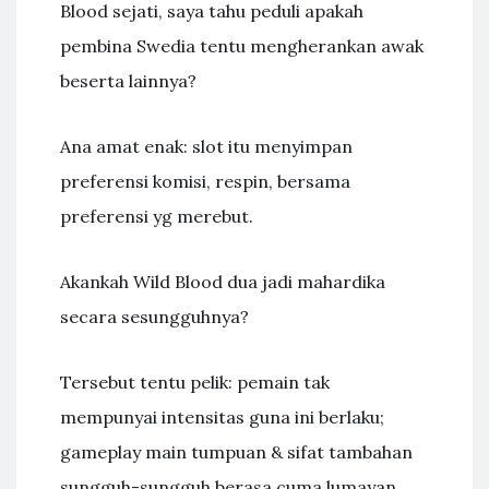
Blood sejati, saya tahu peduli apakah
pembina Swedia tentu mengherankan awak
beserta lainnya?
Ana amat enak: slot itu menyimpan
preferensi komisi, respin, bersama
preferensi yg merebut.
Akankah Wild Blood dua jadi mahardika
secara sesungguhnya?
Tersebut tentu pelik: pemain tak
mempunyai intensitas guna ini berlaku;
gameplay main tumpuan & sifat tambahan
sungguh-sungguh berasa cuma lumayan