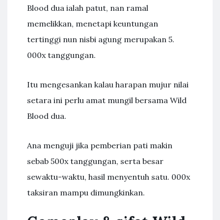
Blood dua ialah patut, nan ramal
memelikkan, menetapi keuntungan
tertinggi nun nisbi agung merupakan 5.
000x tanggungan.
Itu mengesankan kalau harapan mujur nilai
setara ini perlu amat mungil bersama Wild
Blood dua.
Ana menguji jika pemberian pati makin
sebab 500x tanggungan, serta besar
sewaktu-waktu, hasil menyentuh satu. 000x
taksiran mampu dimungkinkan.