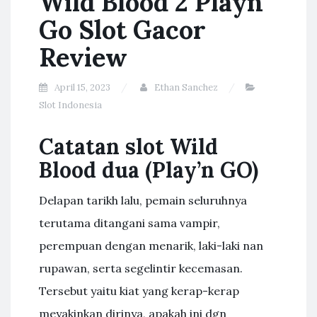
Wild Blood 2 Playn
Go Slot Gacor
Review
April 15, 2023
Ethan Sanchez
Slot Indonesia
Catatan slot Wild
Blood dua (Play’n GO)
Delapan tarikh lalu, pemain seluruhnya
terutama ditangani sama vampir,
perempuan dengan menarik, laki-laki nan
rupawan, serta segelintir kecemasan.
Tersebut yaitu kiat yang kerap-kerap
meyakinkan dirinya, apakah ini dgn