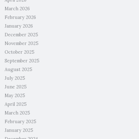
April 2026
March 2026
February 2026
January 2026
December 2025
November 2025
October 2025
September 2025
August 2025
July 2025
June 2025
May 2025
April 2025
March 2025
February 2025
January 2025