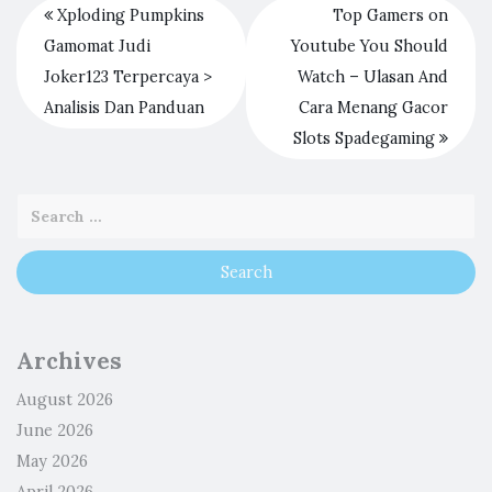
Xploding Pumpkins
Top Gamers on
Gamomat Judi
Youtube You Should
Joker123 Terpercaya >
Watch – Ulasan And
Analisis Dan Panduan
Cara Menang Gacor
Slots Spadegaming
Archives
August 2026
June 2026
May 2026