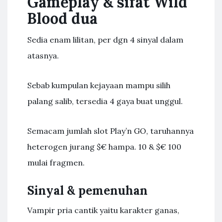
Gameplay & sifat Wild
Blood dua
Sedia enam lilitan, per dgn 4 sinyal dalam
atasnya.
Sebab kumpulan kejayaan mampu silih
palang salib, tersedia 4 gaya buat unggul.
Semacam jumlah slot Play’n GO, taruhannya
heterogen jurang $€ hampa. 10 & $€ 100
mulai fragmen.
Sinyal & pemenuhan
Vampir pria cantik yaitu karakter ganas,