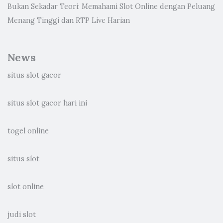
Bukan Sekadar Teori: Memahami Slot Online dengan Peluang
Menang Tinggi dan RTP Live Harian
News
situs slot gacor
situs slot gacor hari ini
togel online
situs slot
slot online
judi slot