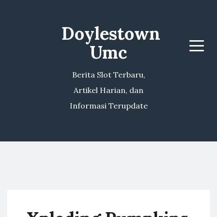
Doylestown
Umc
Menu
Berita Slot Terbaru,
Artikel Harian, dan
Informasi Terupdate