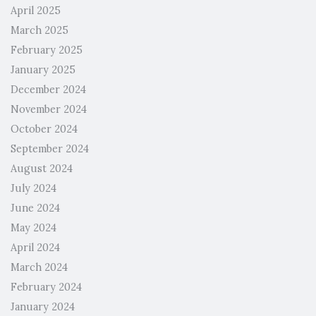
April 2025
March 2025
February 2025
January 2025
December 2024
November 2024
October 2024
September 2024
August 2024
July 2024
June 2024
May 2024
April 2024
March 2024
February 2024
January 2024