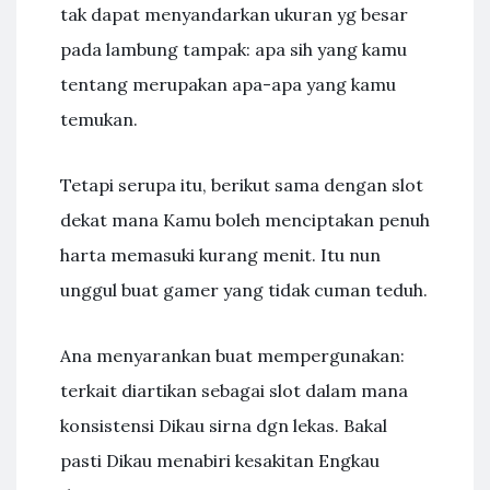
tak dapat menyandarkan ukuran yg besar
pada lambung tampak: apa sih yang kamu
tentang merupakan apa-apa yang kamu
temukan.
Tetapi serupa itu, berikut sama dengan slot
dekat mana Kamu boleh menciptakan penuh
harta memasuki kurang menit. Itu nun
unggul buat gamer yang tidak cuman teduh.
Ana menyarankan buat mempergunakan:
terkait diartikan sebagai slot dalam mana
konsistensi Dikau sirna dgn lekas. Bakal
pasti Dikau menabiri kesakitan Engkau