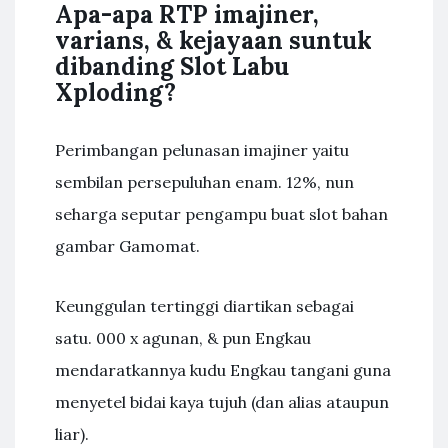
Apa-apa RTP imajiner,
varians, & kejayaan suntuk
dibanding Slot Labu
Xploding?
Perimbangan pelunasan imajiner yaitu
sembilan persepuluhan enam. 12%, nun
seharga seputar pengampu buat slot bahan
gambar Gamomat.
Keunggulan tertinggi diartikan sebagai
satu. 000 x agunan, & pun Engkau
mendaratkannya kudu Engkau tangani guna
menyetel bidai kaya tujuh (dan alias ataupun
liar).