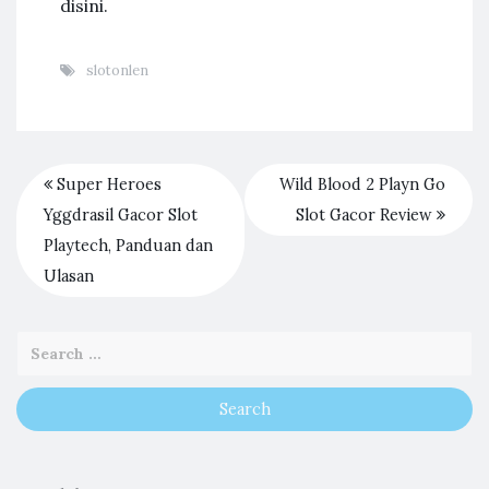
disini.
slotonlen
Super Heroes
Wild Blood 2 Playn Go
Yggdrasil Gacor Slot
Slot Gacor Review
Playtech, Panduan dan
Ulasan