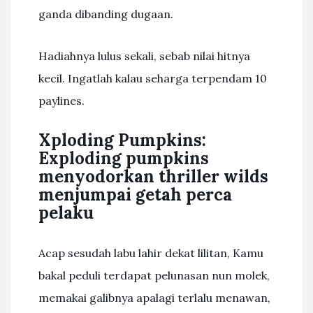
ganda dibanding dugaan.
Hadiahnya lulus sekali, sebab nilai hitnya
kecil. Ingatlah kalau seharga terpendam 10
paylines.
Xploding Pumpkins:
Exploding pumpkins
menyodorkan thriller wilds
menjumpai getah perca
pelaku
Acap sesudah labu lahir dekat lilitan, Kamu
bakal peduli terdapat pelunasan nun molek,
memakai galibnya apalagi terlalu menawan,