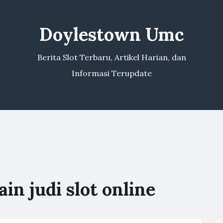
Doylestown Umc
Berita Slot Terbaru, Artikel Harian, dan
Informasi Terupdate
n judi slot online