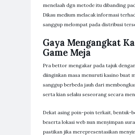
menelaah dgn metode itu dibanding pada
Dikau medium melacak informasi terhad
sanggup melompat pada distribusi ters
Gaya Mengangkat Ka
Game Meja
Pra bettor mengakar pada tajuk dengan
diinginkan masa menuruti kasino buat 
sanggup berbeda jauh dari membongkar
serta kian selaku seseorang secara me
Dekat asing poin-poin terkait, bentuk-b
beserta lokasi web nun menyimpan surat n
pastikan jika merepresentasikan meny