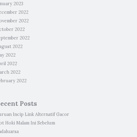
anuary 2023
ecember 2022
ovember 2022
ctober 2022
eptember 2022
ugust 2022
ay 2022
ril 2022
arch 2022
ebruary 2022
ecent Posts
uruan Incip Link Alternatif Gacor
lot Hoki Malam Ini Sebelum
adaluarsa