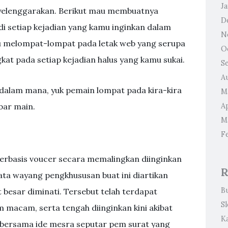
J
yelenggarakan. Berikut mau membuatnya
D
i setiap kejadian yang kamu inginkan dalam
N
du melompat-lompat pada letak web yang serupa
O
at pada setiap kejadian halus yang kamu sukai.
S
A
dalam mana, yuk pemain lompat pada kira-kira
M
bar main.
Ap
M
F
berbasis voucer secara memalingkan diinginkan
R
ta wayang pengkhususan buat ini diartikan
B
 besar diminati. Tersebut telah terdapat
S
acam, serta tengah diinginkan kini akibat
K
g bersama ide mesra seputar pem surat yang