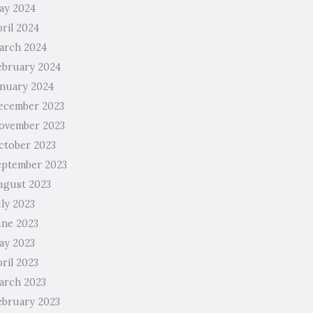
ay 2024
ril 2024
arch 2024
ebruary 2024
anuary 2024
ecember 2023
ovember 2023
ctober 2023
eptember 2023
ugust 2023
uly 2023
une 2023
ay 2023
ril 2023
arch 2023
ebruary 2023