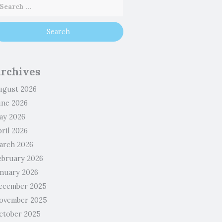
rchives
ugust 2026
une 2026
ay 2026
ril 2026
arch 2026
ebruary 2026
anuary 2026
ecember 2025
ovember 2025
ctober 2025