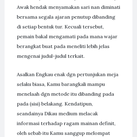
Awak hendak menyamakan sari nan diminati
bersama segala ajaran penutup dibanding
di setiap bentuk tur. Kecuali tersebut,
pemain bakal mengamati pada mana wajar
berangkat buat pada meneliti lebih jelas
mengenai judul-judul terkait.
Asalkan Engkau enak dgn pertunjukan meja
selaku biasa, Kamu barangkali mampu
menelaah dgn metode itu dibanding pada
pada (sisi) belakang. Kendatipun,
seandainya Dikau medium melacak
informasi terhadap ragam mainan definit,
oleh sebab itu Kamu sanggup melompat