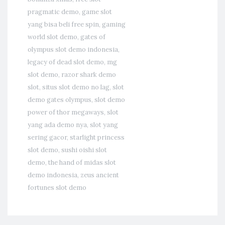
pragmatic demo
,
game slot
yang bisa beli free spin
,
gaming
world slot demo
,
gates of
olympus slot demo indonesia
,
legacy of dead slot demo
,
mg
slot demo
,
razor shark demo
slot
,
situs slot demo no lag
,
slot
demo gates olympus
,
slot demo
power of thor megaways
,
slot
yang ada demo nya
,
slot yang
sering gacor
,
starlight princess
slot demo
,
sushi oishi slot
demo
,
the hand of midas slot
demo indonesia
,
zeus ancient
fortunes slot demo