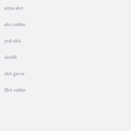
situs slot
slot online
judi slot
slot88
slot gacor
Slot online