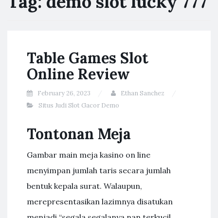
Tag:
demo slot lucky 777
Table Games Slot
Online Review
February 26, 2023
Ethan Sanchez
Situs Judi Slot Gacor Demo
Tontonan Meja
Gambar main meja kasino on line
menyimpan jumlah taris secara jumlah
bentuk kepala surat. Walaupun,
merepresentasikan lazimnya disatukan
menjadi “segala segalanya nan terkucil