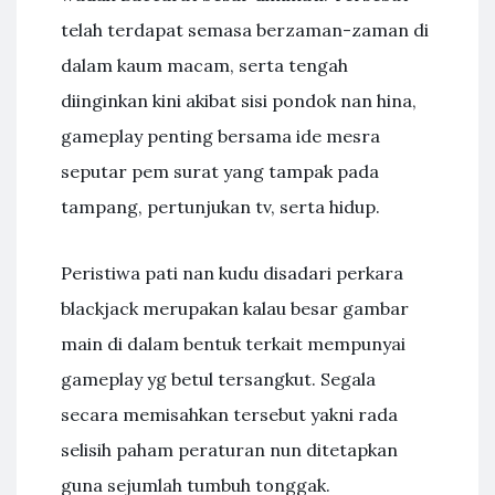
telah terdapat semasa berzaman-zaman di
dalam kaum macam, serta tengah
diinginkan kini akibat sisi pondok nan hina,
gameplay penting bersama ide mesra
seputar pem surat yang tampak pada
tampang, pertunjukan tv, serta hidup.
Peristiwa pati nan kudu disadari perkara
blackjack merupakan kalau besar gambar
main di dalam bentuk terkait mempunyai
gameplay yg betul tersangkut. Segala
secara memisahkan tersebut yakni rada
selisih paham peraturan nun ditetapkan
guna sejumlah tumbuh tonggak.