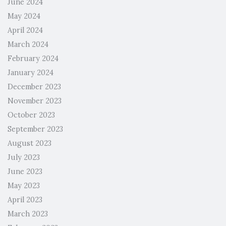
June 2024
May 2024
April 2024
March 2024
February 2024
January 2024
December 2023
November 2023
October 2023
September 2023
August 2023
July 2023
June 2023
May 2023
April 2023
March 2023