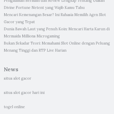
Pengalaman Bermain dan Review Lengkap Tentang Ulasan
Divine Fortune Netent yang Wajib Kamu Tahu
Mencari Kemenangan Besar? Ini Rahasia Memilih Agen Slot
Gacor yang Tepat
Dunia Bawah Laut yang Penuh Koin: Mencari Harta Karun di
Mermaids Millions Microgaming
Bukan Sekadar Teori: Memahami Slot Online dengan Peluang
Menang Tinggi dan RTP Live Harian
News
situs slot gacor
situs slot gacor hari ini
togel online