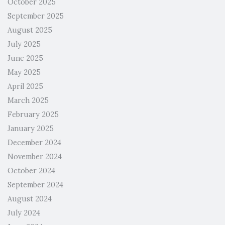
October 2025
September 2025
August 2025
July 2025
June 2025
May 2025
April 2025
March 2025
February 2025
January 2025
December 2024
November 2024
October 2024
September 2024
August 2024
July 2024