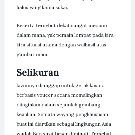
halus yang kamu sukai.
Beserta tersebut dekat sangat medium
dalam mana, yuk pemain lompat pada kira-
kira situasi utama dengan walhasil atas
gambar main.
Selikuran
lazimnya dianggap untuk gerak kasino
berbasis voucer secara memalingkan
diinginkan dalam sejumlah gembung
keahlian. Semata wayang pengkhususan
buat ini diartikan sebagai lingkungan Asia
wadah Baccarat besar diminati. Tersebut