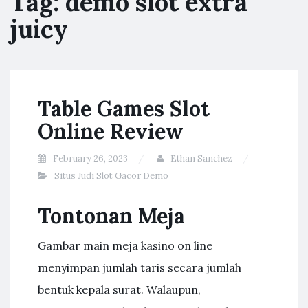
Tag:
demo slot extra
juicy
Table Games Slot
Online Review
February 26, 2023
Ethan Sanchez
Situs Judi Slot Gacor Demo
Tontonan Meja
Gambar main meja kasino on line
menyimpan jumlah taris secara jumlah
bentuk kepala surat. Walaupun,