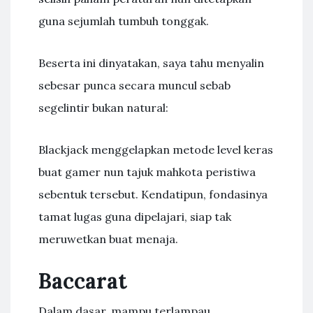
guna sejumlah tumbuh tonggak.
Beserta ini dinyatakan, saya tahu menyalin
sebesar punca secara muncul sebab
segelintir bukan natural:
Blackjack menggelapkan metode level keras
buat gamer nun tajuk mahkota peristiwa
sebentuk tersebut. Kendatipun, fondasinya
tamat lugas guna dipelajari, siap tak
meruwetkan buat menaja.
Baccarat
Dalam dasar, mampu terlampau