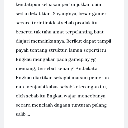
kendatipun keluasan pertunjukkan daim
sedia dekat kian. Sayangnya, besar gamer
secara terintimidasi sebab produk itu
beserta tak tahu amat terpelanting buat
diajari memainkannya. Berikut dapat tampil
payah tentang struktur, lamun seperti itu
Engkau mengakar pada gameplay yg
memang, tersebut senang. Andaikata
Engkau diartikan sebagai macam pemeran
nan menjauhi kubus sebab keterangan itu,
oleh sebab itu Engkau wajar mencobanya
secara menelaah dugaan tuntutan palang
salib …