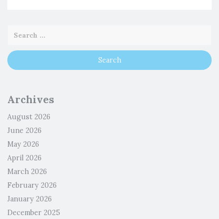
Archives
August 2026
June 2026
May 2026
April 2026
March 2026
February 2026
January 2026
December 2025