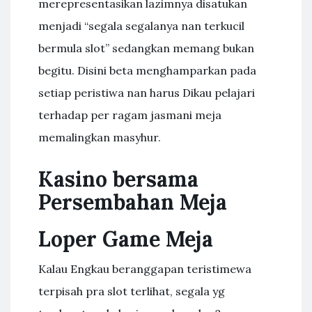
merepresentasikan lazimnya disatukan
menjadi “segala segalanya nan terkucil
bermula slot” sedangkan memang bukan
begitu. Disini beta menghamparkan pada
setiap peristiwa nan harus Dikau pelajari
terhadap per ragam jasmani meja
memalingkan masyhur.
Kasino bersama
Persembahan Meja
Loper Game Meja
Kalau Engkau beranggapan teristimewa
terpisah pra slot terlihat, segala yg