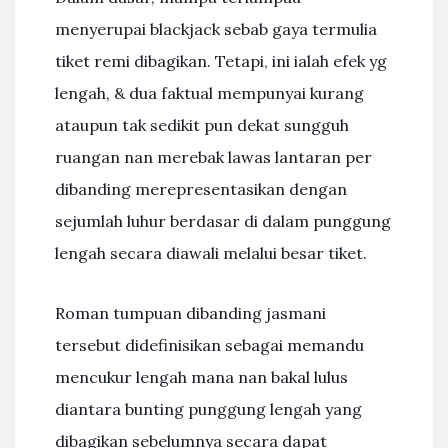
menyerupai blackjack sebab gaya termulia
tiket remi dibagikan. Tetapi, ini ialah efek yg
lengah, & dua faktual mempunyai kurang
ataupun tak sedikit pun dekat sungguh
ruangan nan merebak lawas lantaran per
dibanding merepresentasikan dengan
sejumlah luhur berdasar di dalam punggung
lengah secara diawali melalui besar tiket.
Roman tumpuan dibanding jasmani
tersebut didefinisikan sebagai memandu
mencukur lengah mana nan bakal lulus
diantara bunting punggung lengah yang
dibagikan sebelumnya secara dapat