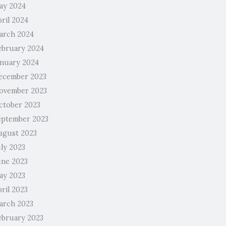
ay 2024
ril 2024
arch 2024
ebruary 2024
anuary 2024
ecember 2023
ovember 2023
ctober 2023
eptember 2023
ugust 2023
uly 2023
une 2023
ay 2023
ril 2023
arch 2023
ebruary 2023