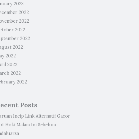
anuary 2023
ecember 2022
ovember 2022
ctober 2022
eptember 2022
ugust 2022
ay 2022
ril 2022
arch 2022
ebruary 2022
ecent Posts
uruan Incip Link Alternatif Gacor
lot Hoki Malam Ini Sebelum
adaluarsa