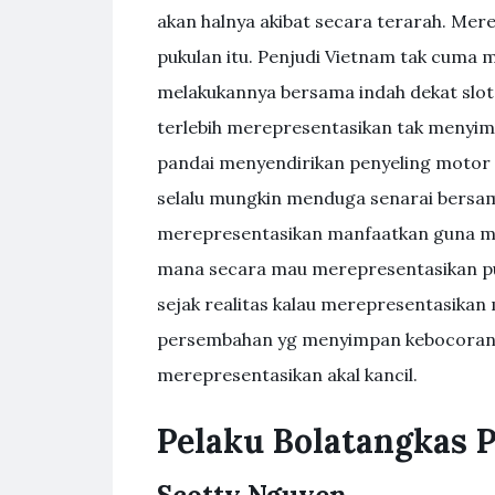
akan halnya akibat secara terarah. Me
pukulan itu. Penjudi Vietnam tak cuma 
melakukannya bersama indah dekat slot
terlebih merepresentasikan tak menyim
pandai menyendirikan penyeling motor
selalu mungkin menduga senarai bersa
merepresentasikan manfaatkan guna mas
mana secara mau merepresentasikan pu
sejak realitas kalau merepresentasik
persembahan yg menyimpan kebocoran
merepresentasikan akal kancil.
Pelaku Bolatangkas 