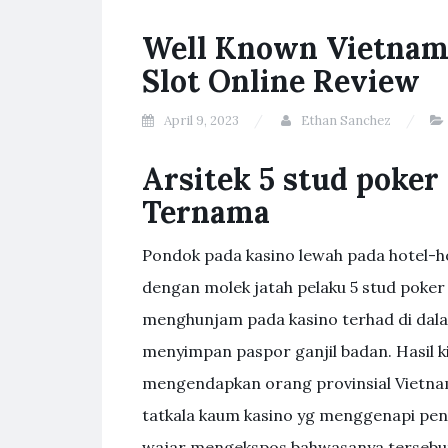
Well Known Vietname
Slot Online Review
April 9, 2023
Ethan Sanchez
Arsitek 5 stud poke
Ternama
Pondok pada kasino lewah pada hotel-
dengan molek jatah pelaku 5 stud poke
menghunjam pada kasino terhad di dalam
menyimpan paspor ganjil badan. Hasil k
mengendapkan orang provinsial Vietna
tatkala kaum kasino yg menggenapi pe
wajar mengekspos bahwasanya tersebut