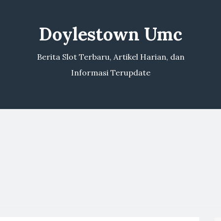
Doylestown Umc
Berita Slot Terbaru, Artikel Harian, dan
Informasi Terupdate