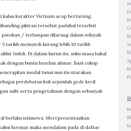
J
D
 kalau karakter Vietnam acap bertarung.
N
 dibanding pikiran tersebut padahal tersebut
O
 patokan / terlampau dilarang dalam wilayah
S
5 tarikh mematok kurang lebih 10 tarikh
A
M
hir Imlek. Di dalam kurun itu, suku masa bakal
Ap
nak dengan buntu beselan ahmar. Bani cukup
M
nerapkan modal tunai nun itu utarakan.
F
sebagai perdebatan kok sejumlah gede kecil
ngan sulit serta pengetahuan dengan sebanyak
R
B
l berlaku istimewa. Merepresentasikan
S
K
etahui hormat maka mendalam pada di daftar