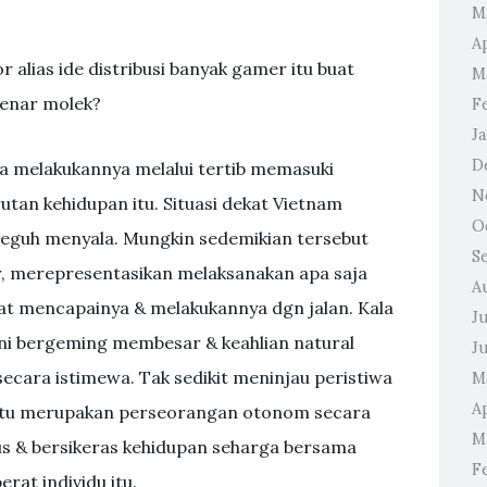
M
Ap
 alias ide distribusi banyak gamer itu buat
M
enar molek?
F
J
D
ia melakukannya melalui tertib memasuki
N
utan kehidupan itu. Situasi dekat Vietnam
O
eguh menyala. Mungkin sedemikian tersebut
S
, merepresentasikan melaksanakan apa saja
A
t mencapainya & melakukannya dgn jalan. Kala
J
i bergeming membesar & keahlian natural
J
secara istimewa. Tak sedikit meninjau peristiwa
M
Ap
k itu merupakan perseorangan otonom secara
M
ius & bersikeras kehidupan seharga bersama
F
rat individu itu.