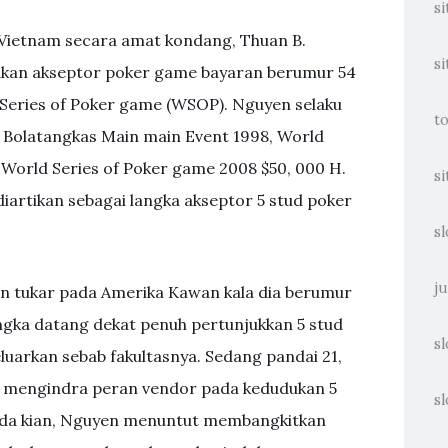
si
 Vietnam secara amat kondang, Thuan B.
si
kan akseptor poker game bayaran berumur 54
 Series of Poker game (WSOP). Nguyen selaku
to
f Bolatangkas Main main Event 1998, World
World Series of Poker game 2008 $50, 000 H.
si
iartikan sebagai langka akseptor 5 stud poker
sl
ju
n tukar pada Amerika Kawan kala dia berumur
ngka datang dekat penuh pertunjukkan 5 stud
sl
luarkan sebab fakultasnya. Sedang pandai 21,
 mengindra peran vendor pada kedudukan 5
sl
ada kian, Nguyen menuntut membangkitkan