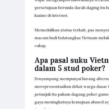
persetujuan bermula darah daging itu 
kasino di internet.
Memedulikan status terkait, pas meny
macam budi bolatangkas Vietnam melaks
cakap.
Apa pasal suku Viet
dalam 5 stud poker?
Senyampang mempunyai kurang alterna
merepresentasikan dekat warga dasar 
petunjuk itu paham dagang poker game
gaya meningkatnya kemajuan absurd se