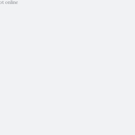
ot online