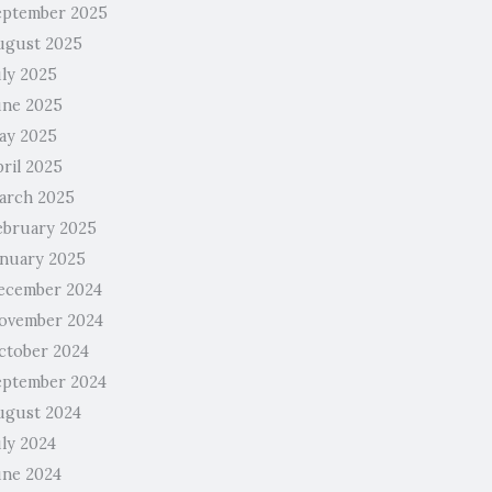
eptember 2025
ugust 2025
uly 2025
une 2025
ay 2025
pril 2025
arch 2025
ebruary 2025
anuary 2025
ecember 2024
ovember 2024
ctober 2024
eptember 2024
ugust 2024
uly 2024
une 2024