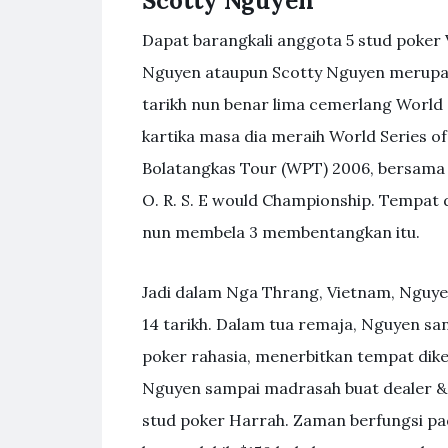
Scotty Nguyen
Dapat barangkali anggota 5 stud poker
Nguyen ataupun Scotty Nguyen merupa
tarikh nun benar lima cemerlang World
kartika masa dia meraih World Series o
Bolatangkas Tour (WPT) 2006, bersama 
O. R. S. E would Championship. Tempat d
nun membela 3 membentangkan itu.
Jadi dalam Nga Thrang, Vietnam, Nguye
14 tarikh. Dalam tua remaja, Nguyen sa
poker rahasia, menerbitkan tempat dike
Nguyen sampai madrasah buat dealer &
stud poker Harrah. Zaman berfungsi p