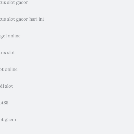
tus slot gacor
tus slot gacor hari ini
gel online
tus slot
ot online
di slot
ot88
ot gacor