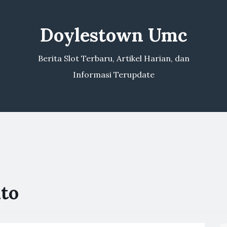
Doylestown Umc
Berita Slot Terbaru, Artikel Harian, dan
Informasi Terupdate
ito