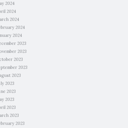
ay 2024
ril 2024
arch 2024
ebruary 2024
anuary 2024
ecember 2023
ovember 2023
ctober 2023
eptember 2023
ugust 2023
uly 2023
une 2023
ay 2023
ril 2023
arch 2023
ebruary 2023