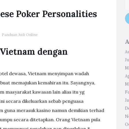
se Poker Personalities
Panduan Judi Online
A
r Vietnam dengan
A
J
M
hotel dewasa, Vietnam menyimpan wadah
Ap
r buat memajukan kemahiran itu. Sayangnya,
M
 masyarakat kawasan lain alias itu yg
F
J
ini secara dikeluarkan sebab penguasa
D
m guna merasuk kasino namun demikian terhad
N
numpu secara ditetapkan. Orang Vietnam pula
O
 mempunyai perolehan nan diperlukan &