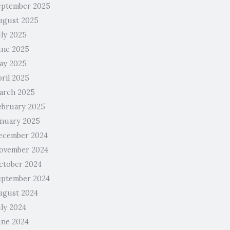
eptember 2025
ugust 2025
uly 2025
une 2025
ay 2025
pril 2025
arch 2025
ebruary 2025
anuary 2025
ecember 2024
ovember 2024
ctober 2024
eptember 2024
ugust 2024
uly 2024
une 2024