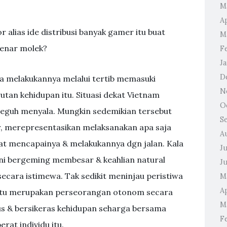
M
Ap
 alias ide distribusi banyak gamer itu buat
M
enar molek?
F
J
D
ia melakukannya melalui tertib memasuki
N
utan kehidupan itu. Situasi dekat Vietnam
O
eguh menyala. Mungkin sedemikian tersebut
S
, merepresentasikan melaksanakan apa saja
A
t mencapainya & melakukannya dgn jalan. Kala
J
i bergeming membesar & keahlian natural
J
secara istimewa. Tak sedikit meninjau peristiwa
M
Ap
k itu merupakan perseorangan otonom secara
M
ius & bersikeras kehidupan seharga bersama
F
rat individu itu.