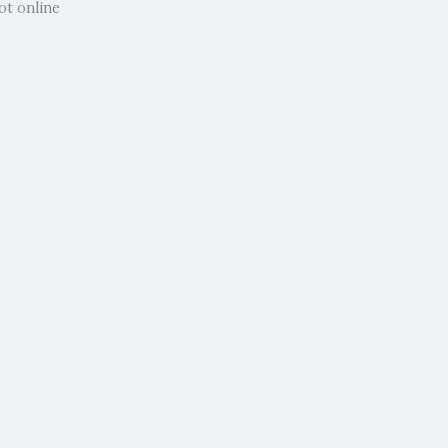
ot online