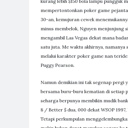
kurang lebih $150 bola lampu pungguk 
mempertontonkan poker game pejantan
30-an, kemujuran cewek menemukannya.
minus membelok, Nguyen menjunjung sim
mengambil Las Vegas dekat mana badan 
satu juta. Me waktu akhirnya, namanya
melalui karakter poker game nan teride
Puggy Pearson.
Namun demikian ini tak segenap pergi y
bersama buru-buru kematian di setiap 
seharga berpunya membikin mudik ban
8 / Better $ dua, 000 dekat WSOP 1997, 
Tetapi perkumpulan menggelembungkan 