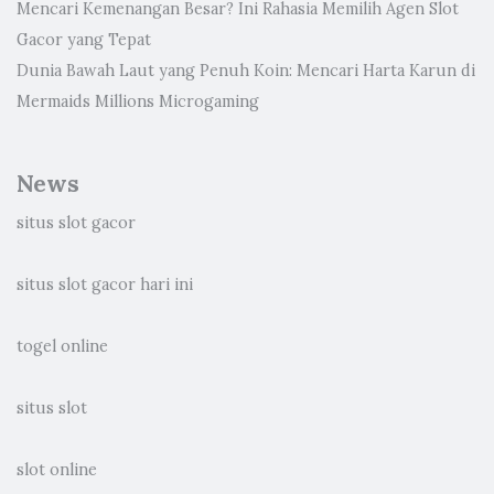
Mencari Kemenangan Besar? Ini Rahasia Memilih Agen Slot
Gacor yang Tepat
Dunia Bawah Laut yang Penuh Koin: Mencari Harta Karun di
Mermaids Millions Microgaming
News
situs slot gacor
situs slot gacor hari ini
togel online
situs slot
slot online