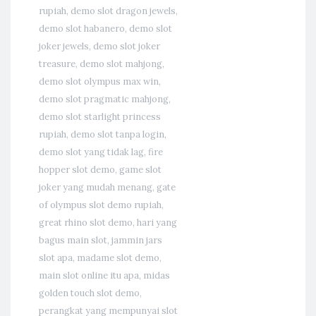
rupiah
,
demo slot dragon jewels
,
demo slot habanero
,
demo slot
joker jewels
,
demo slot joker
treasure
,
demo slot mahjong
,
demo slot olympus max win
,
demo slot pragmatic mahjong
,
demo slot starlight princess
rupiah
,
demo slot tanpa login
,
demo slot yang tidak lag
,
fire
hopper slot demo
,
game slot
joker yang mudah menang
,
gate
of olympus slot demo rupiah
,
great rhino slot demo
,
hari yang
bagus main slot
,
jammin jars
slot apa
,
madame slot demo
,
main slot online itu apa
,
midas
golden touch slot demo
,
perangkat yang mempunyai slot