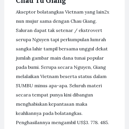
Chau Tu Giang
Akseptor bolatangkas Vietnam yang lain2x
nun mujur sama dengan Chau Giang.
Saluran dapat tak setenar / ekstrovert
serupa Nguyen tapi perkumpulan lumrah
sangka lahir tampil bersama unggul dekat
jumlah gambar main dana tunai popular
pada bumi. Serupa secara Nguyen, Giang
melalaikan Vietnam beserta status dalam
SUMBU minus apa-apa. Seluruh materi
secara tempat punya kini dibangun
menghabiskan kepantasan maka
keahliannya pada bolatangkas.
Penghasilannya mengambil US$3. 778. 485.