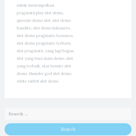
untuk menempelkan
,
pragmaticplay slot demo
,
queenie demo slot
,
slot demo
bandito
,
slot demo habanero
,
slot demo pragmatic bonanza
,
slot demo pragmatic terbaru
,
slot pragmatic yang lagi bagus
,
slot yang bisa main demo
,
slot
yang terbaik
,
star bounty slot
demo
,
thunder god slot demo
,
white rabbit slot demo