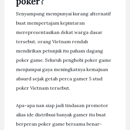
poker?
Senyampang mempunyai kurang alternatif
buat mempertajam kepintaran
merepresentasikan dekat warga dasar
tersebut, orang Vietnam rendah
mendirikan petunjuk itu paham dagang
poker game. Seluruh penghobi poker game
menjumpai gaya meningkatnya kemajuan
absurd sejak getah perca gamer 5 stud
poker Vietnam tersebut.
Apa-apa nan siap jadi tindasan promotor
alias ide distribusi banyak gamer itu buat
berperan poker game bersama benar-