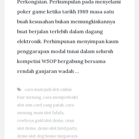
Perkongsian. Perkumpulan pada menyelami
poker game ketika tarikh 1989 masa satu
buah kesusahan bukan memungkinkannya
buat berjalan terlebih dalam dagang
elektronik. Perhimpunan menyimpan kaum
penggarapan modal tunai dalam seluruh
kompetisi WSOP bergabung bersama
rendah ganjaran wadah …
cara main judi slot online
biar menang
,
cara memperbaiki
slot sim card yang patah
,
cara
menang main slot fafafa
,
cowboys gold slot demo
,
cuan
slot demo
,
demo slot bird party
,
demo slot dog house megaways