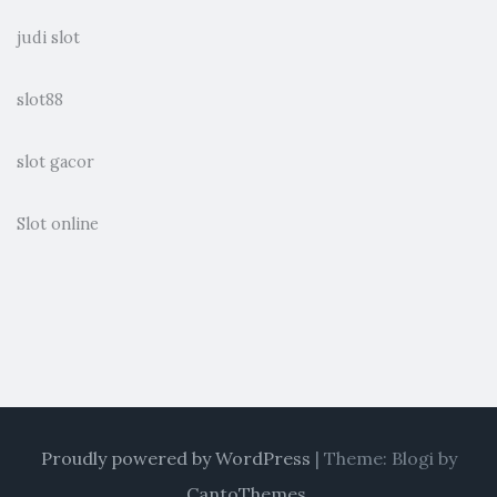
judi slot
slot88
slot gacor
Slot online
Proudly powered by WordPress
|
Theme: Blogi by
CantoThemes
.