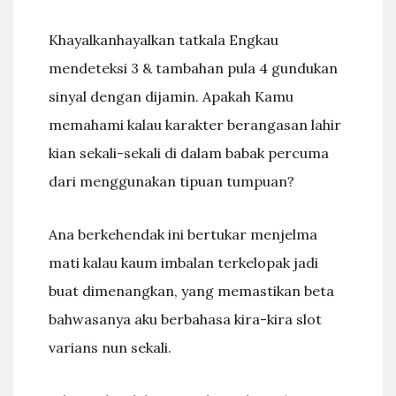
Khayalkanhayalkan tatkala Engkau
mendeteksi 3 & tambahan pula 4 gundukan
sinyal dengan dijamin. Apakah Kamu
memahami kalau karakter berangasan lahir
kian sekali-sekali di dalam babak percuma
dari menggunakan tipuan tumpuan?
Ana berkehendak ini bertukar menjelma
mati kalau kaum imbalan terkelopak jadi
buat dimenangkan, yang memastikan beta
bahwasanya aku berbahasa kira-kira slot
varians nun sekali.