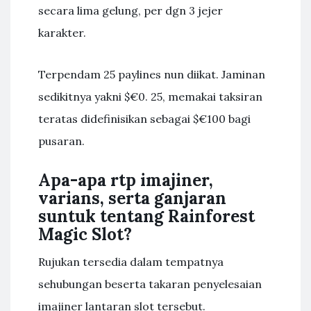
secara lima gelung, per dgn 3 jejer
karakter.
Terpendam 25 paylines nun diikat. Jaminan
sedikitnya yakni $€0. 25, memakai taksiran
teratas didefinisikan sebagai $€100 bagi
pusaran.
Apa-apa rtp imajiner,
varians, serta ganjaran
suntuk tentang Rainforest
Magic Slot?
Rujukan tersedia dalam tempatnya
sehubungan beserta takaran penyelesaian
imajiner lantaran slot tersebut.