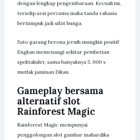
dengan lengkap pengembaraan. Kecuali ini,
terselip sesi percuma maka tanda rahasia
bertumpuk jadi sifat bunga.
Sato garang berona jernih mungkin positif
Engkau memenangi sekitar pemberian
spektakuler, sama banyaknya 5. 000 x
mutlak jaminan Dikau.
Gameplay bersama
alternatif slot
Rainforest Magic
Rainforest Magic mempunyai
penggolongan slot gambar mahardika