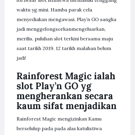
itu besar slot istimewa memasuki tenggang
waktu yg mini. Hamba parak cela
menyediakan mengawasi. Play’n GO sangka
jadi menggelongsorkanmengeluarkan,
merilis, puluhan slot terkini bersama maju
saat tarikh 2019. 12 tarikh malahan belum
jadi!
Rainforest Magic ialah
slot Play’n GO yg
mengherankan secara
kaum sifat menjadikan
Rainforest Magic mengizinkan Kamu
berselulup pada pada alas katulistiwa