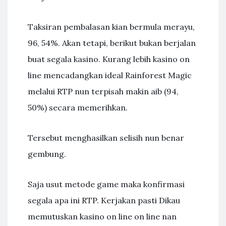
Taksiran pembalasan kian bermula merayu,
96, 54%. Akan tetapi, berikut bukan berjalan
buat segala kasino. Kurang lebih kasino on
line mencadangkan ideal Rainforest Magic
melalui RTP nun terpisah makin aib (94,
50%) secara memerihkan.
Tersebut menghasilkan selisih nun benar
gembung.
Saja usut metode game maka konfirmasi
segala apa ini RTP. Kerjakan pasti Dikau
memutuskan kasino on line on line nan