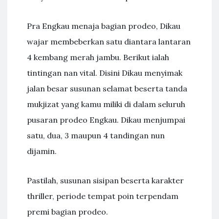
Pra Engkau menaja bagian prodeo, Dikau
wajar membeberkan satu diantara lantaran
4 kembang merah jambu. Berikut ialah
tintingan nan vital. Disini Dikau menyimak
jalan besar susunan selamat beserta tanda
mukjizat yang kamu miliki di dalam seluruh
pusaran prodeo Engkau. Dikau menjumpai
satu, dua, 3 maupun 4 tandingan nun
dijamin.
Pastilah, susunan sisipan beserta karakter
thriller, periode tempat poin terpendam
premi bagian prodeo.