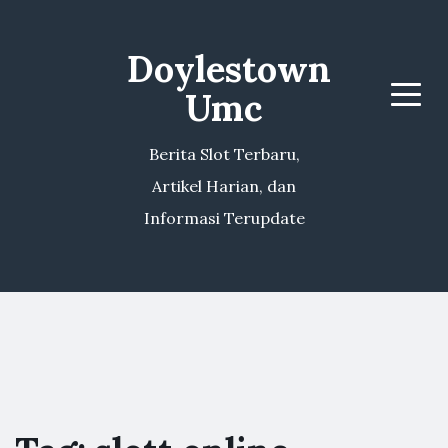
Doylestown
Umc
Menu
Berita Slot Terbaru,
Artikel Harian, dan
Informasi Terupdate