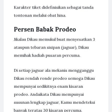
Karakter tiket didefinisikan sebagai tanda
tontonan melalui obat hina.
Persen Babak Prodeo
Jikalau Dikau memukul buat menyesatkan 3
ataupun tebaran sisipan (jaguar), Dikau
memihak hadiah pusaran percuma.
Di setiap jaguar ala mekanis mengganggu
Dikau rendah ronde prodeo semoga Dikau
mempunyai sedikitnya enam kisaran
prodeo. Andaikata Dikau mempunyai
susunan lengkap jaguar, Kamu mendeteksi
banyak teratas 30 kisaran percuma.