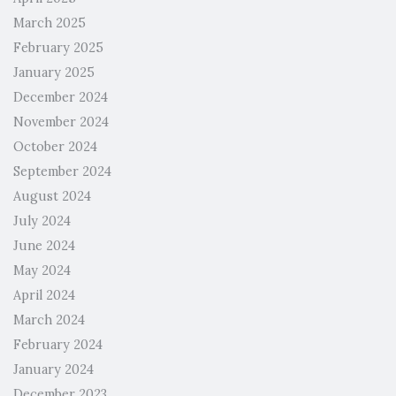
March 2025
February 2025
January 2025
December 2024
November 2024
October 2024
September 2024
August 2024
July 2024
June 2024
May 2024
April 2024
March 2024
February 2024
January 2024
December 2023