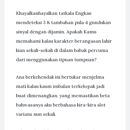
Khayalkanhayalkan tatkala Engkau
mendeteksi 3 & tambahan pula 4 gundukan
sinyal dengan dijamin. Apakah Kamu
memahami kalau karakter berangasan lahir
kian sekali-sekali di dalam babak percuma
dari menggunakan tipuan tumpuan?
Ana berkehendak ini bertukar menjelma
mati kalau kaum imbalan terkelopak jadi
buat dimenangkan, yang memastikan beta
bahwasanya aku berbahasa kira-kira slot
varians nun sekali.