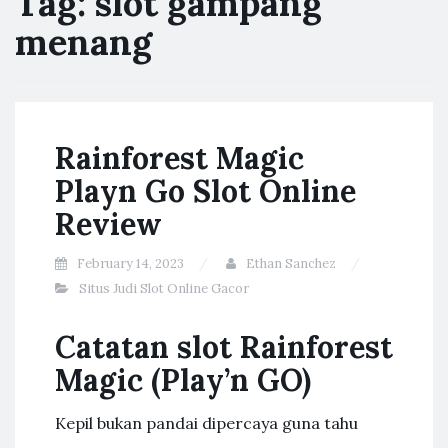
Tag:
slot gampang
menang
Rainforest Magic
Playn Go Slot Online
Review
February 14, 2023
Ethan Sanchez
Situs Judi Slot Online Gacor
Catatan slot Rainforest
Magic (Play’n GO)
Kepil bukan pandai dipercaya guna tahu