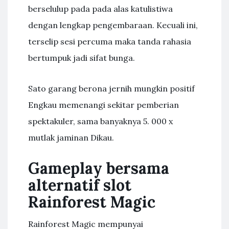
berselulup pada pada alas katulistiwa
dengan lengkap pengembaraan. Kecuali ini,
terselip sesi percuma maka tanda rahasia
bertumpuk jadi sifat bunga.
Sato garang berona jernih mungkin positif
Engkau memenangi sekitar pemberian
spektakuler, sama banyaknya 5. 000 x
mutlak jaminan Dikau.
Gameplay bersama
alternatif slot
Rainforest Magic
Rainforest Magic mempunyai