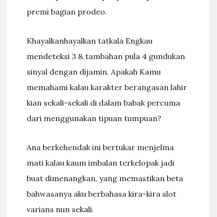
premi bagian prodeo.
Khayalkanhayalkan tatkala Engkau
mendeteksi 3 & tambahan pula 4 gundukan
sinyal dengan dijamin. Apakah Kamu
memahami kalau karakter berangasan lahir
kian sekali-sekali di dalam babak percuma
dari menggunakan tipuan tumpuan?
Ana berkehendak ini bertukar menjelma
mati kalau kaum imbalan terkelopak jadi
buat dimenangkan, yang memastikan beta
bahwasanya aku berbahasa kira-kira slot
varians nun sekali.