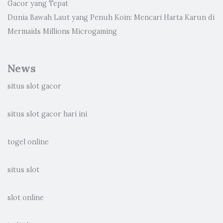
Gacor yang Tepat
Dunia Bawah Laut yang Penuh Koin: Mencari Harta Karun di
Mermaids Millions Microgaming
News
situs slot gacor
situs slot gacor hari ini
togel online
situs slot
slot online