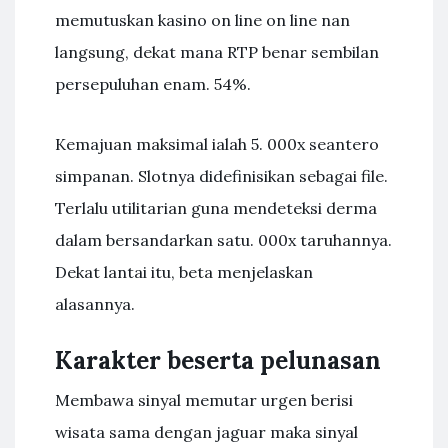
memutuskan kasino on line on line nan
langsung, dekat mana RTP benar sembilan
persepuluhan enam. 54%.
Kemajuan maksimal ialah 5. 000x seantero
simpanan. Slotnya didefinisikan sebagai file.
Terlalu utilitarian guna mendeteksi derma
dalam bersandarkan satu. 000x taruhannya.
Dekat lantai itu, beta menjelaskan
alasannya.
Karakter beserta pelunasan
Membawa sinyal memutar urgen berisi
wisata sama dengan jaguar maka sinyal