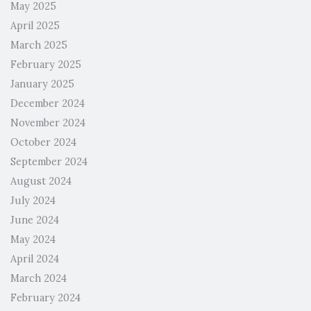
May 2025
April 2025
March 2025
February 2025
January 2025
December 2024
November 2024
October 2024
September 2024
August 2024
July 2024
June 2024
May 2024
April 2024
March 2024
February 2024