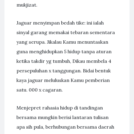
mukjizat.
Jaguar menyimpan bedah tike: ini ialah
sinyal garang memakai tebaran sementara
yang serupa. Jikalau Kamu menuntaskan
guna menghidupkan 5 hidup tanpa aturan
ketika takdir yg tumbuh, Dikau membela 4
persepuluhan x tanggungan. Bidai bentuk
kaya jaguar meluluskan Kamu pemberian
satu. 000 x cagaran.
Menjepret rahasia hidup di tandingan
bersama mungkin berisi lantaran tulisan
apa sih pula, berhubungan bersama daerah