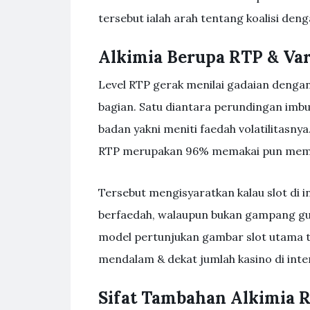
tersebut ialah arah tentang koalisi denga
Alkimia Berupa RTP & Var
Level RTP gerak menilai gadaian denga
bagian. Satu diantara perundingan im
badan yakni meniti faedah volatilitasny
RTP merupakan 96% memakai pun mempun
Tersebut mengisyaratkan kalau slot di
berfaedah, walaupun bukan gampang gun
model pertunjukan gambar slot utama 
mendalam & dekat jumlah kasino di inte
Sifat Tambahan Alkimia 