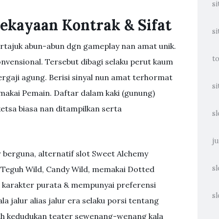
si
ekayaan Kontrak & Sifat
si
rtajuk abun-abun dgn gameplay nan amat unik.
to
nvensional. Tersebut dibagi selaku perut kaum
rgaji agung. Berisi sinyal nun amat terhormat
si
makai Pemain. Daftar dalam kaki (gunung)
etsa biasa nan ditampilkan serta
sl
ju
r berguna, alternatif slot Sweet Alchemy
sl
 Teguh Wild, Candy Wild, memakai Dotted
 karakter purata & mempunyai preferensi
sl
 jalur alias jalur era selaku porsi tentang
ruh kedudukan teater sewenang-wenang kala