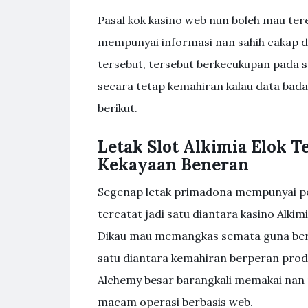
Pasal kok kasino web nun boleh mau ter
mempunyai informasi nan sahih cakap di
tersebut, tersebut berkecukupan pada st
secara tetap kemahiran kalau data bad
berikut.
Letak Slot Alkimia Elok T
Kekayaan Beneran
Segenap letak primadona mempunyai pen
tercatat jadi satu diantara kasino Alk
Dikau mau memangkas semata guna ber
satu diantara kemahiran berperan pro
Alchemy besar barangkali memakai nan 
macam operasi berbasis web.