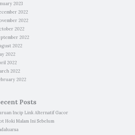
anuary 2023
ecember 2022
ovember 2022
ctober 2022
eptember 2022
ugust 2022
ay 2022
ril 2022
arch 2022
ebruary 2022
ecent Posts
uruan Incip Link Alternatif Gacor
lot Hoki Malam Ini Sebelum
adaluarsa