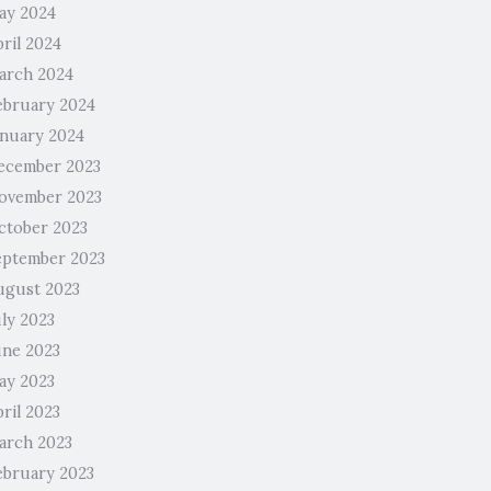
ay 2024
ril 2024
arch 2024
ebruary 2024
anuary 2024
ecember 2023
ovember 2023
ctober 2023
eptember 2023
ugust 2023
uly 2023
une 2023
ay 2023
ril 2023
arch 2023
ebruary 2023