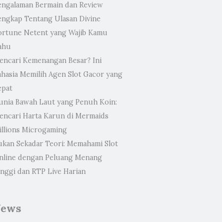
engalaman Bermain dan Review
engkap Tentang Ulasan Divine
ortune Netent yang Wajib Kamu
ahu
encari Kemenangan Besar? Ini
ahasia Memilih Agen Slot Gacor yang
epat
unia Bawah Laut yang Penuh Koin:
encari Harta Karun di Mermaids
illions Microgaming
ukan Sekadar Teori: Memahami Slot
nline dengan Peluang Menang
inggi dan RTP Live Harian
News