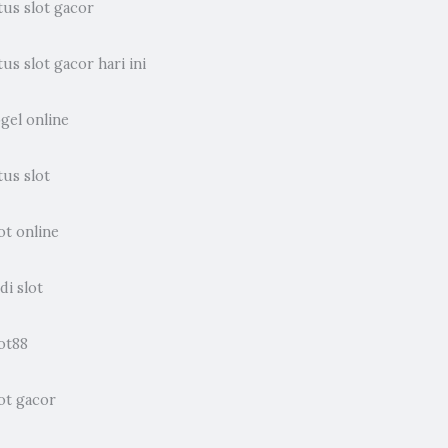
tus slot gacor
tus slot gacor hari ini
gel online
tus slot
ot online
di slot
ot88
ot gacor