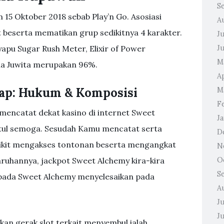
S
 15 Oktober 2018 sebab Play’n Go. Asosiasi
A
t beserta mematikan grup sedikitnya 4 karakter.
J
pu Sugar Rush Meter, Elixir of Power
J
M
ia Juwita merupakan 96%.
A
kap: Hukum & Komposisi
M
F
 mencatat dekat kasino di internet Sweet
J
betul semoga. Sesudah Kamu mencatat serta
D
ikit mengakses tontonan beserta mengangkat
N
aruhannya, jackpot Sweet Alchemy kira-kira
O
S
s pada Sweet Alchemy menyelesaikan pada
A
J
J
kan gerak slot terkait menyembul ialah