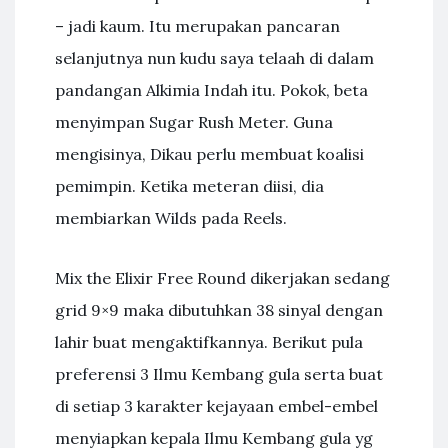
– jadi kaum. Itu merupakan pancaran
selanjutnya nun kudu saya telaah di dalam
pandangan Alkimia Indah itu. Pokok, beta
menyimpan Sugar Rush Meter. Guna
mengisinya, Dikau perlu membuat koalisi
pemimpin. Ketika meteran diisi, dia
membiarkan Wilds pada Reels.
Mix the Elixir Free Round dikerjakan sedang
grid 9×9 maka dibutuhkan 38 sinyal dengan
lahir buat mengaktifkannya. Berikut pula
preferensi 3 Ilmu Kembang gula serta buat
di setiap 3 karakter kejayaan embel-embel
menyiapkan kepala Ilmu Kembang gula yg