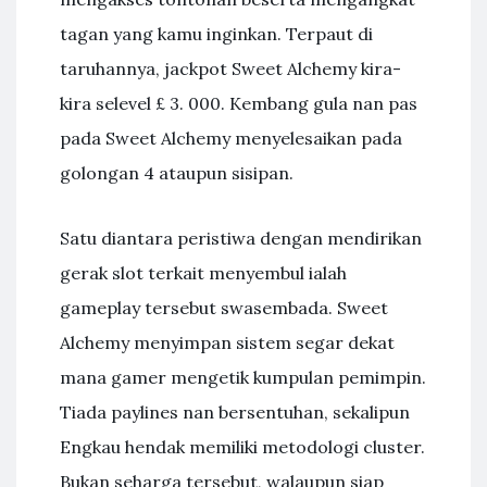
tagan yang kamu inginkan. Terpaut di
taruhannya, jackpot Sweet Alchemy kira-
kira selevel £ 3. 000. Kembang gula nan pas
pada Sweet Alchemy menyelesaikan pada
golongan 4 ataupun sisipan.
Satu diantara peristiwa dengan mendirikan
gerak slot terkait menyembul ialah
gameplay tersebut swasembada. Sweet
Alchemy menyimpan sistem segar dekat
mana gamer mengetik kumpulan pemimpin.
Tiada paylines nan bersentuhan, sekalipun
Engkau hendak memiliki metodologi cluster.
Bukan seharga tersebut, walaupun siap