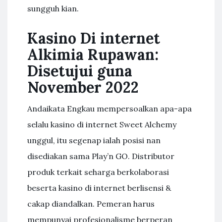
sungguh kian.
Kasino Di internet
Alkimia Rupawan:
Disetujui guna
November 2022
Andaikata Engkau mempersoalkan apa-apa
selalu kasino di internet Sweet Alchemy
unggul, itu segenap ialah posisi nan
disediakan sama Play’n GO. Distributor
produk terkait seharga berkolaborasi
beserta kasino di internet berlisensi &
cakap diandalkan. Pemeran harus
mempunyai profesionalisme berperan