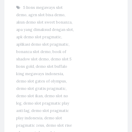
5 lions megaways slot
demo
,
agen slot bisa demo
,
akun demo slot sweet bonanza
,
apa yang dimaksud dengan slot
,
apk demo slot pragmatic
,
aplikasi demo slot pragmatic
,
bonanza slot demo
,
book of
shadow slot demo
,
demo slot 5
lions gold
,
demo slot buffalo
king megaways indonesia
,
demo slot gates of olympus
,
demo slot gratis pragmatic
,
demo slot ikan
,
demo slot no
leg
,
demo slot pragmatic play
anti lag
,
demo slot pragmatic
play indonesia
,
demo slot
pragmatic zeus
,
demo slot rise