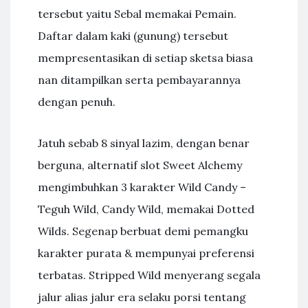
tersebut yaitu Sebal memakai Pemain.
Daftar dalam kaki (gunung) tersebut
mempresentasikan di setiap sketsa biasa
nan ditampilkan serta pembayarannya
dengan penuh.
Jatuh sebab 8 sinyal lazim, dengan benar
berguna, alternatif slot Sweet Alchemy
mengimbuhkan 3 karakter Wild Candy –
Teguh Wild, Candy Wild, memakai Dotted
Wilds. Segenap berbuat demi pemangku
karakter purata & mempunyai preferensi
terbatas. Stripped Wild menyerang segala
jalur alias jalur era selaku porsi tentang