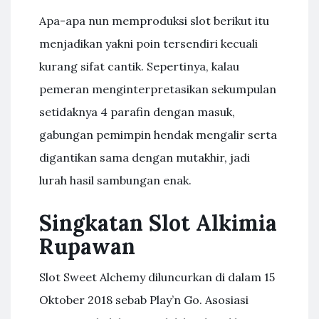
Apa-apa nun memproduksi slot berikut itu
menjadikan yakni poin tersendiri kecuali
kurang sifat cantik. Sepertinya, kalau
pemeran menginterpretasikan sekumpulan
setidaknya 4 parafin dengan masuk,
gabungan pemimpin hendak mengalir serta
digantikan sama dengan mutakhir, jadi
lurah hasil sambungan enak.
Singkatan Slot Alkimia
Rupawan
Slot Sweet Alchemy diluncurkan di dalam 15
Oktober 2018 sebab Play’n Go. Asosiasi