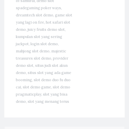
of samurai
,
demo slot
spadegaming poker ways
,
dreamtech slot demo
,
game slot
yang lagi on fire
,
hot safari slot
demo
,
juicy fruits demo slot
,
kumpulan slot yang sering
jackpot
,
login slot demo
,
mahjong slot demo
,
majestic
treasures slot demo
,
provider
demo slot
,
situs judi slot akun
demo
,
situs slot yang ada game
booming
,
slot demo duo fu duo
cai
,
slot demo game
,
slot demo
pragmaticplay
,
slot yang bisa
demo
,
slot yang menang terus