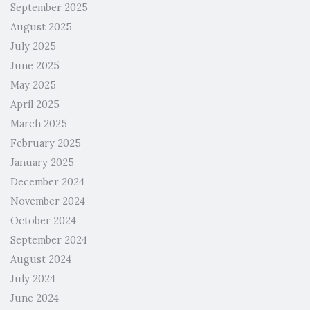
September 2025
August 2025
July 2025
June 2025
May 2025
April 2025
March 2025
February 2025
January 2025
December 2024
November 2024
October 2024
September 2024
August 2024
July 2024
June 2024