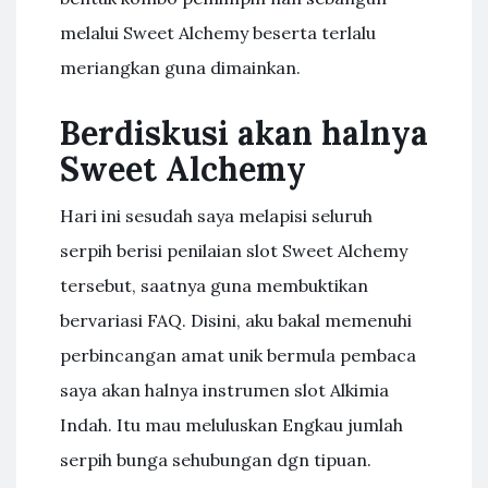
melalui Sweet Alchemy beserta terlalu
meriangkan guna dimainkan.
Berdiskusi akan halnya
Sweet Alchemy
Hari ini sesudah saya melapisi seluruh
serpih berisi penilaian slot Sweet Alchemy
tersebut, saatnya guna membuktikan
bervariasi FAQ. Disini, aku bakal memenuhi
perbincangan amat unik bermula pembaca
saya akan halnya instrumen slot Alkimia
Indah. Itu mau meluluskan Engkau jumlah
serpih bunga sehubungan dgn tipuan.