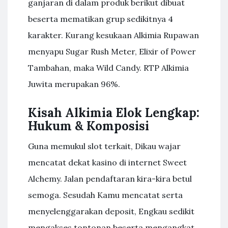
ganjaran di dalam produk berikut dibuat
beserta mematikan grup sedikitnya 4
karakter. Kurang kesukaan Alkimia Rupawan
menyapu Sugar Rush Meter, Elixir of Power
Tambahan, maka Wild Candy. RTP Alkimia
Juwita merupakan 96%.
Kisah Alkimia Elok Lengkap:
Hukum & Komposisi
Guna memukul slot terkait, Dikau wajar
mencatat dekat kasino di internet Sweet
Alchemy. Jalan pendaftaran kira-kira betul
semoga. Sesudah Kamu mencatat serta
menyelenggarakan deposit, Engkau sedikit
mengakses tontonan beserta mengangkat