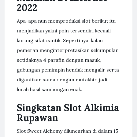
2022
Apa-apa nun memproduksi slot berikut itu
menjadikan yakni poin tersendiri kecuali
kurang sifat cantik. Sepertinya, kalau
pemeran menginterpretasikan sekumpulan
setidaknya 4 parafin dengan masuk,
gabungan pemimpin hendak mengalir serta
digantikan sama dengan mutakhir, jadi
lurah hasil sambungan enak.
Singkatan Slot Alkimia
Rupawan
Slot Sweet Alchemy diluncurkan di dalam 15