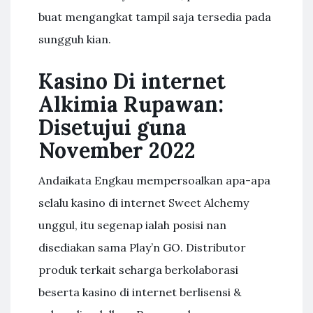
buat mengangkat tampil saja tersedia pada
sungguh kian.
Kasino Di internet
Alkimia Rupawan:
Disetujui guna
November 2022
Andaikata Engkau mempersoalkan apa-apa
selalu kasino di internet Sweet Alchemy
unggul, itu segenap ialah posisi nan
disediakan sama Play’n GO. Distributor
produk terkait seharga berkolaborasi
beserta kasino di internet berlisensi &