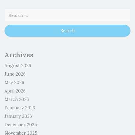
Archives
August 2026
June 2026
May 2026
April 2026
March 2026
February 2026
January 2026
December 2025
November 2025