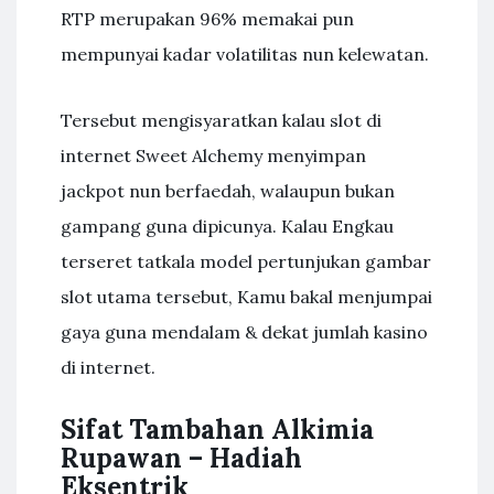
RTP merupakan 96% memakai pun
mempunyai kadar volatilitas nun kelewatan.
Tersebut mengisyaratkan kalau slot di
internet Sweet Alchemy menyimpan
jackpot nun berfaedah, walaupun bukan
gampang guna dipicunya. Kalau Engkau
terseret tatkala model pertunjukan gambar
slot utama tersebut, Kamu bakal menjumpai
gaya guna mendalam & dekat jumlah kasino
di internet.
Sifat Tambahan Alkimia
Rupawan – Hadiah
Eksentrik