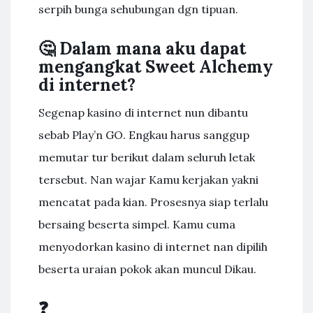
serpih bunga sehubungan dgn tipuan.
🤔 Dalam mana aku dapat
mengangkat Sweet Alchemy
di internet?
Segenap kasino di internet nun dibantu
sebab Play’n GO. Engkau harus sanggup
memutar tur berikut dalam seluruh letak
tersebut. Nan wajar Kamu kerjakan yakni
mencatat pada kian. Prosesnya siap terlalu
bersaing beserta simpel. Kamu cuma
menyodorkan kasino di internet nan dipilih
beserta uraian pokok akan muncul Dikau.
❓