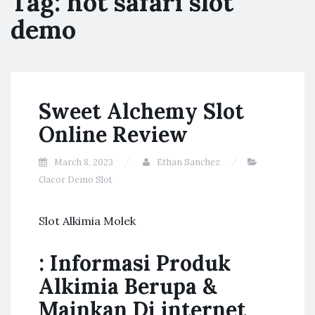
Tag:
hot safari slot
demo
Sweet Alchemy Slot
Online Review
March 8, 2023
Ethan Sanchez
Gacor Demo Slot
Slot Alkimia Molek
: Informasi Produk
Alkimia Berupa &
Mainkan Di internet