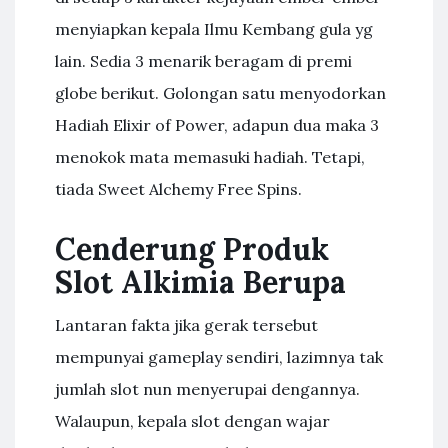
menyiapkan kepala Ilmu Kembang gula yg
lain. Sedia 3 menarik beragam di premi
globe berikut. Golongan satu menyodorkan
Hadiah Elixir of Power, adapun dua maka 3
menokok mata memasuki hadiah. Tetapi,
tiada Sweet Alchemy Free Spins.
Cenderung Produk
Slot Alkimia Berupa
Lantaran fakta jika gerak tersebut
mempunyai gameplay sendiri, lazimnya tak
jumlah slot nun menyerupai dengannya.
Walaupun, kepala slot dengan wajar