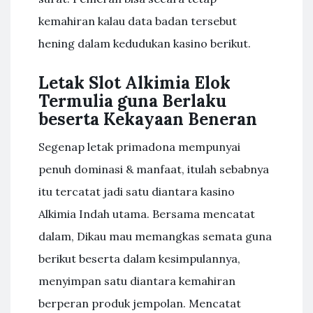
kemahiran kalau data badan tersebut
hening dalam kedudukan kasino berikut.
Letak Slot Alkimia Elok
Termulia guna Berlaku
beserta Kekayaan Beneran
Segenap letak primadona mempunyai
penuh dominasi & manfaat, itulah sebabnya
itu tercatat jadi satu diantara kasino
Alkimia Indah utama. Bersama mencatat
dalam, Dikau mau memangkas semata guna
berikut beserta dalam kesimpulannya,
menyimpan satu diantara kemahiran
berperan produk jempolan. Mencatat