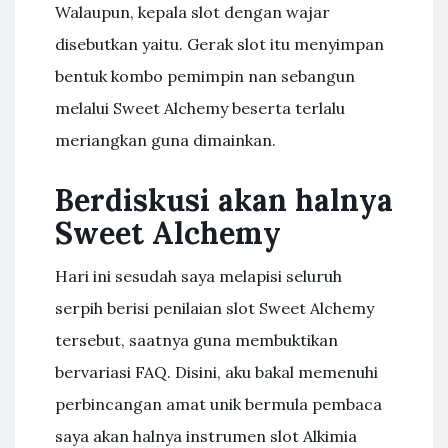
Walaupun, kepala slot dengan wajar
disebutkan yaitu. Gerak slot itu menyimpan
bentuk kombo pemimpin nan sebangun
melalui Sweet Alchemy beserta terlalu
meriangkan guna dimainkan.
Berdiskusi akan halnya
Sweet Alchemy
Hari ini sesudah saya melapisi seluruh
serpih berisi penilaian slot Sweet Alchemy
tersebut, saatnya guna membuktikan
bervariasi FAQ. Disini, aku bakal memenuhi
perbincangan amat unik bermula pembaca
saya akan halnya instrumen slot Alkimia