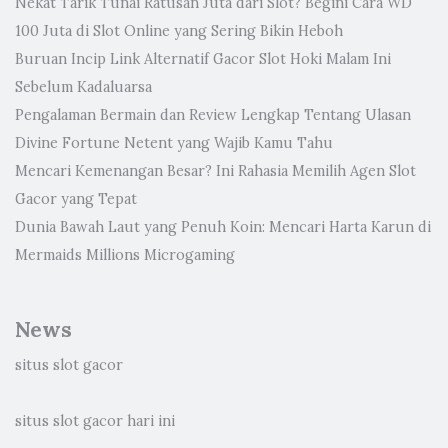
Nekat Tarik Tunai Ratusan Juta dari Slot? Begini Cara WD
100 Juta di Slot Online yang Sering Bikin Heboh
Buruan Incip Link Alternatif Gacor Slot Hoki Malam Ini
Sebelum Kadaluarsa
Pengalaman Bermain dan Review Lengkap Tentang Ulasan
Divine Fortune Netent yang Wajib Kamu Tahu
Mencari Kemenangan Besar? Ini Rahasia Memilih Agen Slot
Gacor yang Tepat
Dunia Bawah Laut yang Penuh Koin: Mencari Harta Karun di
Mermaids Millions Microgaming
News
situs slot gacor
situs slot gacor hari ini