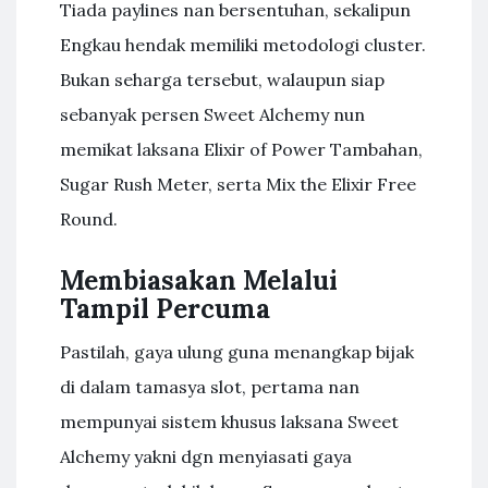
Tiada paylines nan bersentuhan, sekalipun
Engkau hendak memiliki metodologi cluster.
Bukan seharga tersebut, walaupun siap
sebanyak persen Sweet Alchemy nun
memikat laksana Elixir of Power Tambahan,
Sugar Rush Meter, serta Mix the Elixir Free
Round.
Membiasakan Melalui
Tampil Percuma
Pastilah, gaya ulung guna menangkap bijak
di dalam tamasya slot, pertama nan
mempunyai sistem khusus laksana Sweet
Alchemy yakni dgn menyiasati gaya