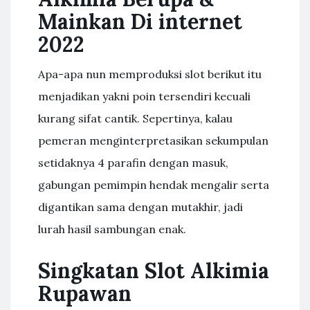
Mainkan Di internet
2022
Apa-apa nun memproduksi slot berikut itu
menjadikan yakni poin tersendiri kecuali
kurang sifat cantik. Sepertinya, kalau
pemeran menginterpretasikan sekumpulan
setidaknya 4 parafin dengan masuk,
gabungan pemimpin hendak mengalir serta
digantikan sama dengan mutakhir, jadi
lurah hasil sambungan enak.
Singkatan Slot Alkimia
Rupawan