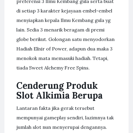
preferensi 3 Ilmu Kembang gula serta buat
di setiap 3 karakter kejayaan embel-embel
menyiapkan kepala Ilmu Kembang gula yg
lain. Sedia 3 menarik beragam di premi
globe berikut. Golongan satu menyodorkan
Hadiah Elixir of Power, adapun dua maka 3
menokok mata memasuki hadiah. Tetapi,
tiada Sweet Alchemy Free Spins.
Cenderung Produk
Slot Alkimia Berupa
Lantaran fakta jika gerak tersebut
mempunyai gameplay sendiri, lazimnya tak
jumlah slot nun menyerupai dengannya.