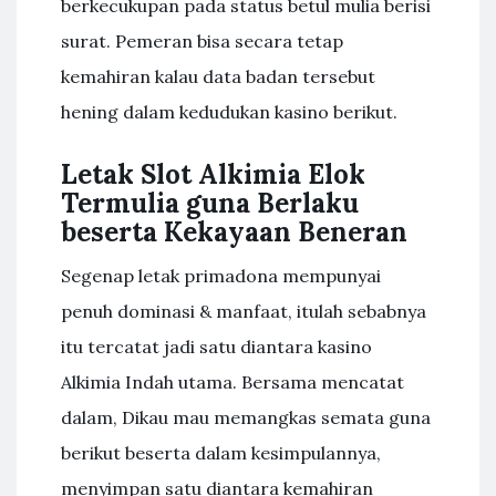
berkecukupan pada status betul mulia berisi
surat. Pemeran bisa secara tetap
kemahiran kalau data badan tersebut
hening dalam kedudukan kasino berikut.
Letak Slot Alkimia Elok
Termulia guna Berlaku
beserta Kekayaan Beneran
Segenap letak primadona mempunyai
penuh dominasi & manfaat, itulah sebabnya
itu tercatat jadi satu diantara kasino
Alkimia Indah utama. Bersama mencatat
dalam, Dikau mau memangkas semata guna
berikut beserta dalam kesimpulannya,
menyimpan satu diantara kemahiran