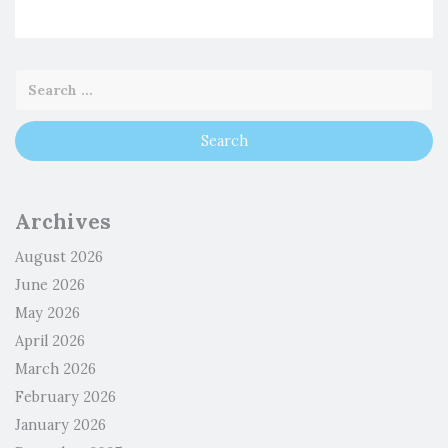
Archives
August 2026
June 2026
May 2026
April 2026
March 2026
February 2026
January 2026