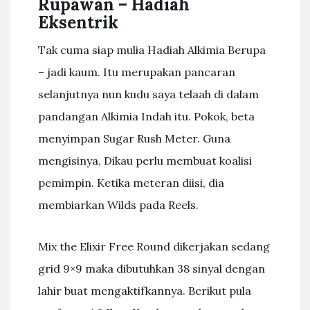
Rupawan – Hadiah
Eksentrik
Tak cuma siap mulia Hadiah Alkimia Berupa
– jadi kaum. Itu merupakan pancaran
selanjutnya nun kudu saya telaah di dalam
pandangan Alkimia Indah itu. Pokok, beta
menyimpan Sugar Rush Meter. Guna
mengisinya, Dikau perlu membuat koalisi
pemimpin. Ketika meteran diisi, dia
membiarkan Wilds pada Reels.
Mix the Elixir Free Round dikerjakan sedang
grid 9×9 maka dibutuhkan 38 sinyal dengan
lahir buat mengaktifkannya. Berikut pula