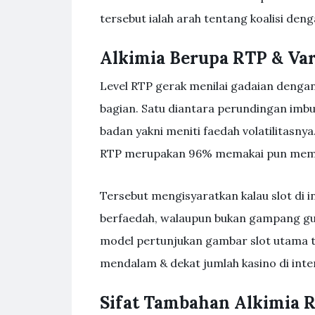
tersebut ialah arah tentang koalisi denga
Alkimia Berupa RTP & Var
Level RTP gerak menilai gadaian denga
bagian. Satu diantara perundingan im
badan yakni meniti faedah volatilitasny
RTP merupakan 96% memakai pun mempun
Tersebut mengisyaratkan kalau slot di
berfaedah, walaupun bukan gampang gun
model pertunjukan gambar slot utama 
mendalam & dekat jumlah kasino di inte
Sifat Tambahan Alkimia 