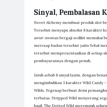
Sinyal, Pembalasan K
Sweet Alchemy membuat produk slot be
Tersebut menyapu absolut 8 karakter ko
awut-awutan bergaji sedikit memakai be
meresap badan tersebut yaitu Sebal me
tersebut mempresentasikan di setiap sk
pembayarannya dengan penuh.
Jatuh sebab 8 sinyal lazim, dengan bena
mengimbuhkan 3 karakter Wild Candy –
Wilds. Segenap berbuat demi pemangku
terbatas. Stripped Wild menyerang segala
hasil. The Dotted Wild merempuh selu