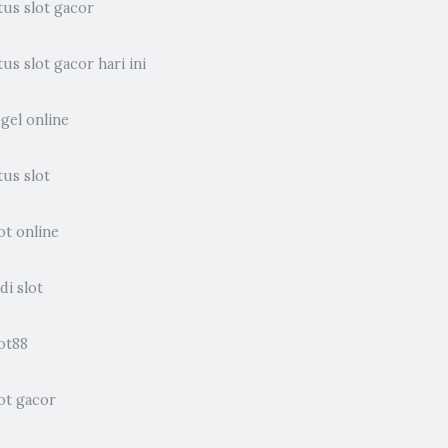
tus slot gacor
tus slot gacor hari ini
gel online
tus slot
ot online
di slot
ot88
ot gacor