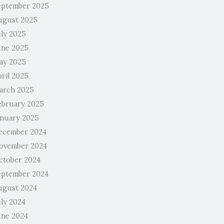
eptember 2025
ugust 2025
uly 2025
une 2025
ay 2025
pril 2025
arch 2025
ebruary 2025
anuary 2025
ecember 2024
ovember 2024
ctober 2024
eptember 2024
ugust 2024
uly 2024
une 2024