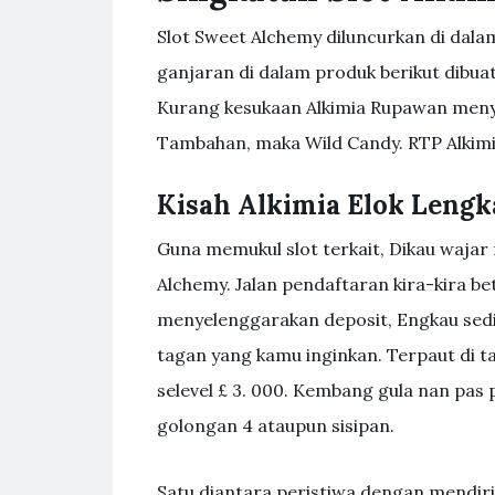
Slot Sweet Alchemy diluncurkan di dalam
ganjaran di dalam produk berikut dibua
Kurang kesukaan Alkimia Rupawan menya
Tambahan, maka Wild Candy. RTP Alkim
Kisah Alkimia Elok Leng
Guna memukul slot terkait, Dikau wajar
Alchemy. Jalan pendaftaran kira-kira 
menyelenggarakan deposit, Engkau sed
tagan yang kamu inginkan. Terpaut di t
selevel £ 3. 000. Kembang gula nan pa
golongan 4 ataupun sisipan.
Satu diantara peristiwa dengan mendiri