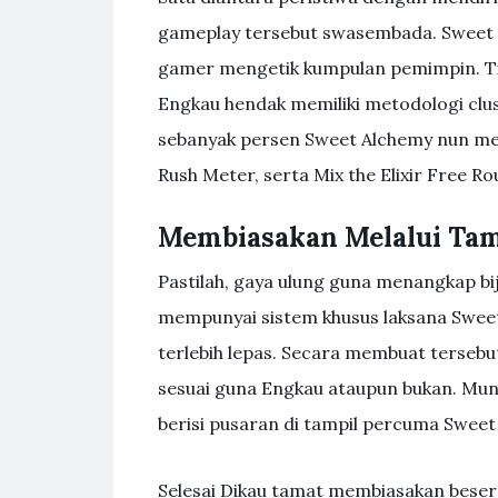
gameplay tersebut swasembada. Sweet
gamer mengetik kumpulan pemimpin. Tia
Engkau hendak memiliki metodologi clus
sebanyak persen Sweet Alchemy nun mem
Rush Meter, serta Mix the Elixir Free Ro
Membiasakan Melalui Ta
Pastilah, gaya ulung guna menangkap bi
mempunyai sistem khusus laksana Swee
terlebih lepas. Secara membuat tersebu
sesuai guna Engkau ataupun bukan. Mun
berisi pusaran di tampil percuma Sweet
Selesai Dikau tamat membiasakan beser